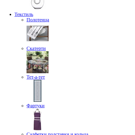
Текстиль
Полотенца
Скатерти
Тет-а-тет
Фартуки
Салфетки подставки и кольца