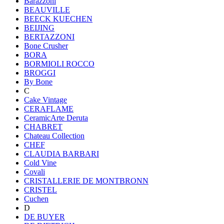
Barazzoni
BEAUVILLE
BEECK KUECHEN
BEIJING
BERTAZZONI
Bone Crusher
BORA
BORMIOLI ROCCO
BROGGI
By Bone
C
Cake Vintage
CERAFLAME
CeramicArte Deruta
CHABRET
Chateau Collection
CHEF
CLAUDIA BARBARI
Cold Vine
Covali
CRISTALLERIE DE MONTBRONN
CRISTEL
Cuchen
D
DE BUYER