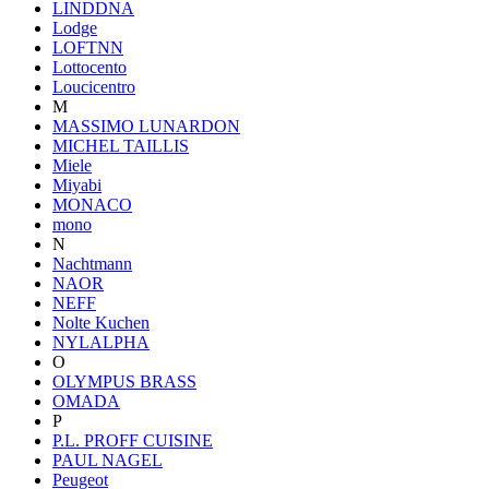
LINDDNA
Lodge
LOFTNN
Lottocento
Loucicentro
M
MASSIMO LUNARDON
MICHEL TAILLIS
Miele
Miyabi
MONACO
mono
N
Nachtmann
NAOR
NEFF
Nolte Kuchen
NYLALPHA
O
OLYMPUS BRASS
OMADA
P
P.L. PROFF CUISINE
PAUL NAGEL
Peugeot