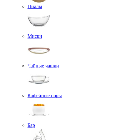
Пиалы
Миски
Чайные чашки
Кофейные пары
Бар