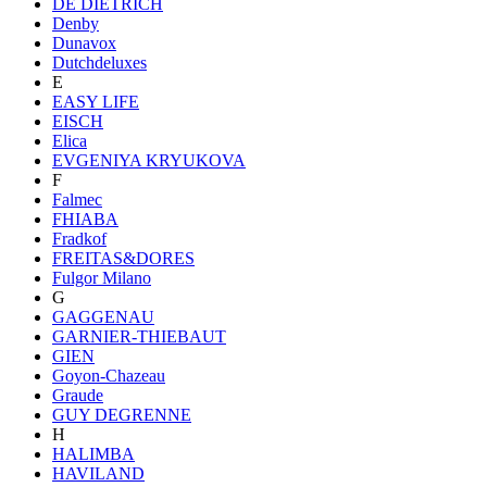
DE DIETRICH
Denby
Dunavox
Dutchdeluxes
E
EASY LIFE
EISCH
Elica
EVGENIYA KRYUKOVA
F
Falmec
FHIABA
Fradkof
FREITAS&DORES
Fulgor Milano
G
GAGGENAU
GARNIER-THIEBAUT
GIEN
Goyon-Chazeau
Graude
GUY DEGRENNE
H
HALIMBA
HAVILAND