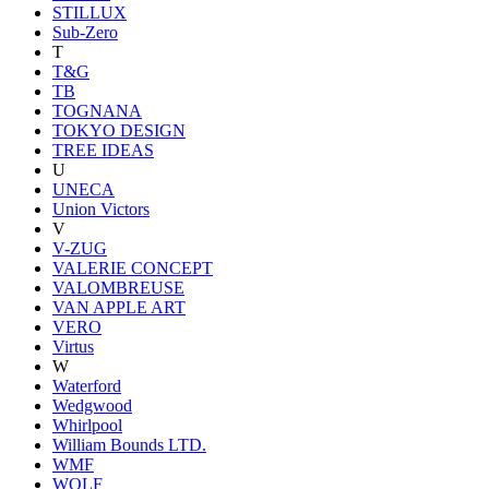
STILLUX
Sub-Zero
T
T&G
TB
TOGNANA
TOKYO DESIGN
TREE IDEAS
U
UNECA
Union Victors
V
V-ZUG
VALERIE CONCEPT
VALOMBREUSE
VAN APPLE ART
VERO
Virtus
W
Waterford
Wedgwood
Whirlpool
William Bounds LTD.
WMF
WOLF