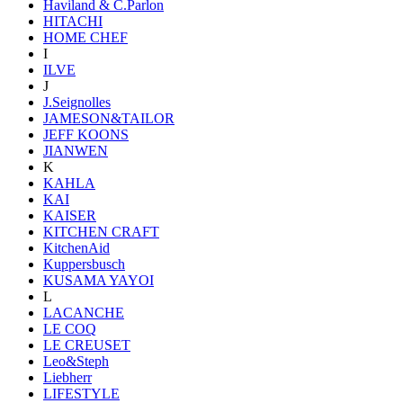
Haviland & C.Parlon
HITACHI
HOME CHEF
I
ILVE
J
J.Seignolles
JAMESON&TAILOR
JEFF KOONS
JIANWEN
K
KAHLA
KAI
KAISER
KITCHEN CRAFT
KitchenAid
Kuppersbusch
KUSAMA YAYOI
L
LACANCHE
LE COQ
LE CREUSET
Leo&Steph
Liebherr
LIFESTYLE