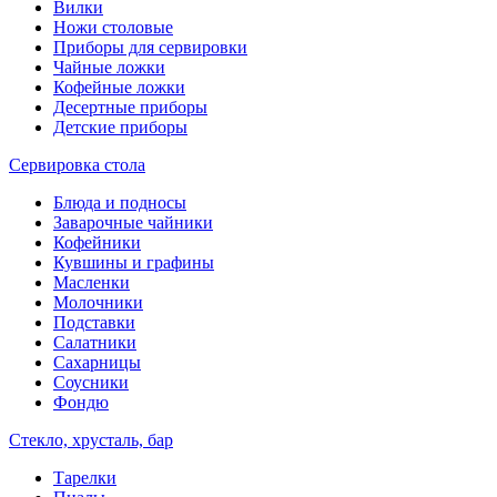
Вилки
Ножи столовые
Приборы для сервировки
Чайные ложки
Кофейные ложки
Десертные приборы
Детские приборы
Сервировка стола
Блюда и подносы
Заварочные чайники
Кофейники
Кувшины и графины
Масленки
Молочники
Подставки
Салатники
Сахарницы
Соусники
Фондю
Стекло, хрусталь, бар
Тарелки