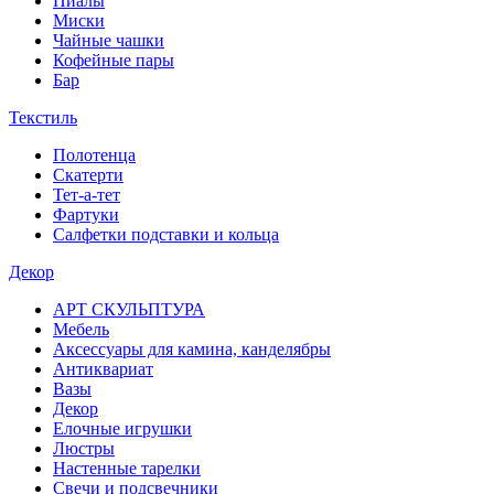
Пиалы
Миски
Чайные чашки
Кофейные пары
Бар
Текстиль
Полотенца
Скатерти
Тет-а-тет
Фартуки
Салфетки подставки и кольца
Декор
АРТ СКУЛЬПТУРА
Мебель
Аксессуары для камина, канделябры
Антиквариат
Вазы
Декор
Елочные игрушки
Люстры
Настенные тарелки
Свечи и подсвечники