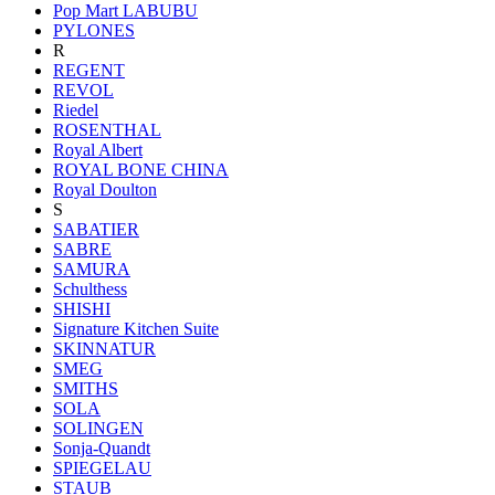
Pop Mart LABUBU
PYLONES
R
REGENT
REVOL
Riedel
ROSENTHAL
Royal Albert
ROYAL BONE CHINA
Royal Doulton
S
SABATIER
SABRE
SAMURA
Schulthess
SHISHI
Signature Kitchen Suite
SKINNATUR
SMEG
SMITHS
SOLA
SOLINGEN
Sonja-Quandt
SPIEGELAU
STAUB