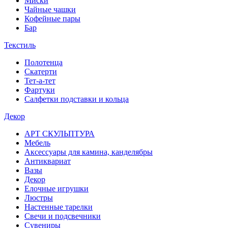
Миски
Чайные чашки
Кофейные пары
Бар
Текстиль
Полотенца
Скатерти
Тет-а-тет
Фартуки
Салфетки подставки и кольца
Декор
АРТ СКУЛЬПТУРА
Мебель
Аксессуары для камина, канделябры
Антиквариат
Вазы
Декор
Елочные игрушки
Люстры
Настенные тарелки
Свечи и подсвечники
Сувениры