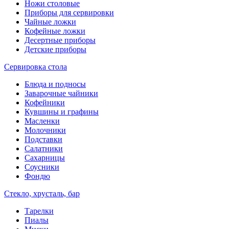
Ножи столовые
Приборы для сервировки
Чайные ложки
Кофейные ложки
Десертные приборы
Детские приборы
Сервировка стола
Блюда и подносы
Заварочные чайники
Кофейники
Кувшины и графины
Масленки
Молочники
Подставки
Салатники
Сахарницы
Соусники
Фондю
Стекло, хрусталь, бар
Тарелки
Пиалы