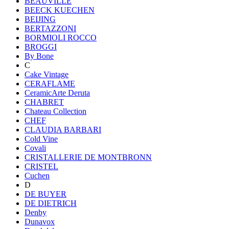
BEAUVILLE
BEECK KUECHEN
BEIJING
BERTAZZONI
BORMIOLI ROCCO
BROGGI
By Bone
C
Cake Vintage
CERAFLAME
CeramicArte Deruta
CHABRET
Chateau Collection
CHEF
CLAUDIA BARBARI
Cold Vine
Covali
CRISTALLERIE DE MONTBRONN
CRISTEL
Cuchen
D
DE BUYER
DE DIETRICH
Denby
Dunavox