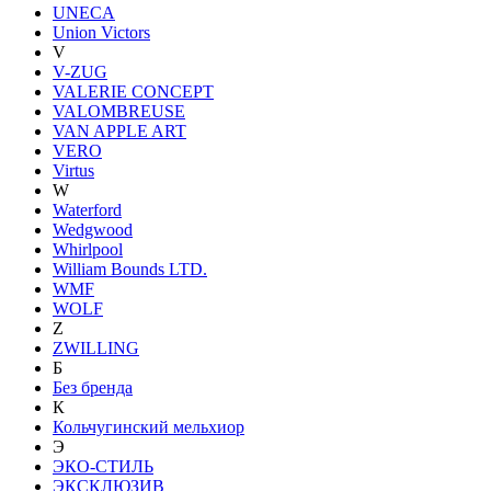
UNECA
Union Victors
V
V-ZUG
VALERIE CONCEPT
VALOMBREUSE
VAN APPLE ART
VERO
Virtus
W
Waterford
Wedgwood
Whirlpool
William Bounds LTD.
WMF
WOLF
Z
ZWILLING
Б
Без бренда
К
Кольчугинский мельхиор
Э
ЭКО-СТИЛЬ
ЭКСКЛЮЗИВ