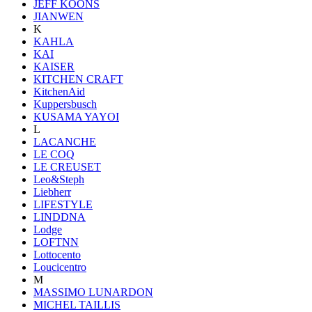
JEFF KOONS
JIANWEN
K
KAHLA
KAI
KAISER
KITCHEN CRAFT
KitchenAid
Kuppersbusch
KUSAMA YAYOI
L
LACANCHE
LE COQ
LE CREUSET
Leo&Steph
Liebherr
LIFESTYLE
LINDDNA
Lodge
LOFTNN
Lottocento
Loucicentro
M
MASSIMO LUNARDON
MICHEL TAILLIS