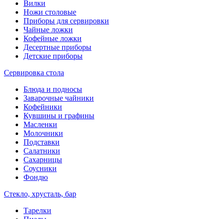
Вилки
Ножи столовые
Приборы для сервировки
Чайные ложки
Кофейные ложки
Десертные приборы
Детские приборы
Сервировка стола
Блюда и подносы
Заварочные чайники
Кофейники
Кувшины и графины
Масленки
Молочники
Подставки
Салатники
Сахарницы
Соусники
Фондю
Стекло, хрусталь, бар
Тарелки