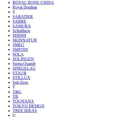
ROYAL BONE CHINA
Royal Doulton
S
SABATIER
SABRE
SAMURA
Schulthess
SHISHI
SKINNATUR
SMEG
SMITHS
SOLA
SOLINGEN
Sonja-Quandt
SPIEGELAU
STAUB
STILLUX
Sub-Zero
T
T&G
TB
TOGNANA
TOKYO DESIGN
TREE IDEAS
U