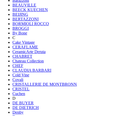
Barazzoni
BEAUVILLE
BEECK KUECHEN
BEIJING
BERTAZZONI
BORMIOLI ROCCO
BROGGI
By Bone
C
Cake Vintage
CERAFLAME
CeramicArte Deruta
CHABRET
Chateau Collection
CHEF
CLAUDIA BARBARI
Cold Vine
Covali
CRISTALLERIE DE MONTBRONN
CRISTEL
Cuchen
D
DE BUYER
DE DIETRICH
Denby