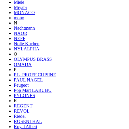
Miele
Miyabi
MONACO
mono
N
Nachtmann
NAOR
NEFF
Nolte Kuchen
NYLALPHA
O
OLYMPUS BRASS
OMADA
P
P.L. PROFF CUISINE
PAUL NAGEL
Peugeot
Pop Mart LABUBU
PYLONES
R
REGENT
REVOL
Riedel
ROSENTHAL
Royal Albert