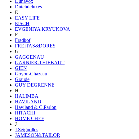
Dunavox
Dutchdeluxes
E
EASY LIFE
EISCH
EVGENIYA KRYUKOVA
F
Fradkof
FREITAS&DORES
G
GAGGENAU
GARNIER-THIEBAUT
GIEN
Goyon-Chazeau
Graude
GUY DEGRENNE
H
HALIMBA
HAVILAND
Haviland & C.Parlon
HITACHI
HOME CHEF
J
J.Seignolles
JAMESON&TAILOR