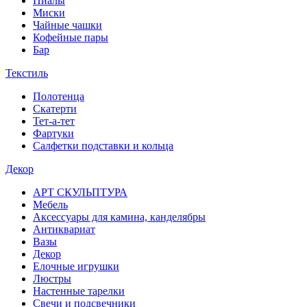
Пиалы
Миски
Чайные чашки
Кофейные пары
Бар
Текстиль
Полотенца
Скатерти
Тет-а-тет
Фартуки
Салфетки подставки и кольца
Декор
АРТ СКУЛЬПТУРА
Мебель
Аксессуары для камина, канделябры
Антиквариат
Вазы
Декор
Елочные игрушки
Люстры
Настенные тарелки
Свечи и подсвечники