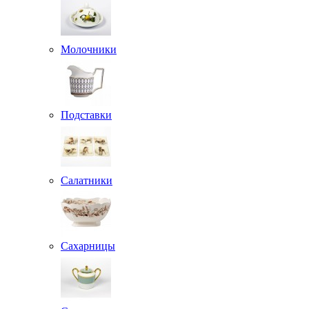
Молочники
Подставки
Салатники
Сахарницы