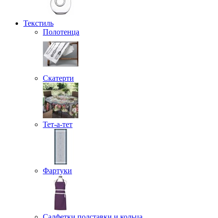
Текстиль
Полотенца
Скатерти
Тет-а-тет
Фартуки
Салфетки подставки и кольца