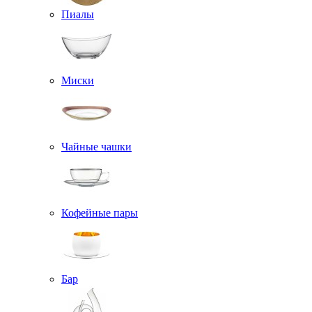
Пиалы
Миски
Чайные чашки
Кофейные пары
Бар