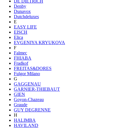
DE DIETRICH
Denby
Dunavox
Dutchdeluxes
E
EASY LIFE
EISCH
Elica
EVGENIYA KRYUKOVA
F
Falmec
FHIABA
Fradkof
FREITAS&DORES
Fulgor Milano
G
GAGGENAU
GARNIER-THIEBAUT
GIEN
Goyon-Chazeau
Graude
GUY DEGRENNE
H
HALIMBA
HAVILAND