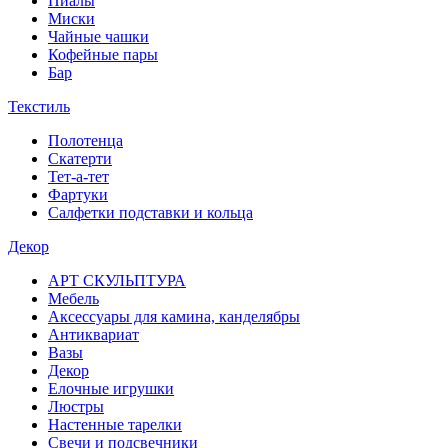
Пиалы
Миски
Чайные чашки
Кофейные пары
Бар
Текстиль
Полотенца
Скатерти
Тет-а-тет
Фартуки
Салфетки подставки и кольца
Декор
АРТ СКУЛЬПТУРА
Мебель
Аксессуары для камина, канделябры
Антиквариат
Вазы
Декор
Елочные игрушки
Люстры
Настенные тарелки
Свечи и подсвечники