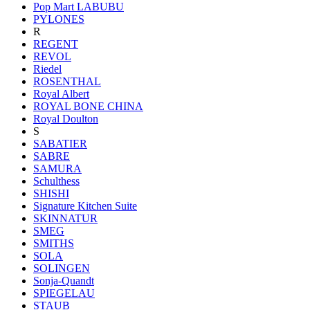
Pop Mart LABUBU
PYLONES
R
REGENT
REVOL
Riedel
ROSENTHAL
Royal Albert
ROYAL BONE CHINA
Royal Doulton
S
SABATIER
SABRE
SAMURA
Schulthess
SHISHI
Signature Kitchen Suite
SKINNATUR
SMEG
SMITHS
SOLA
SOLINGEN
Sonja-Quandt
SPIEGELAU
STAUB