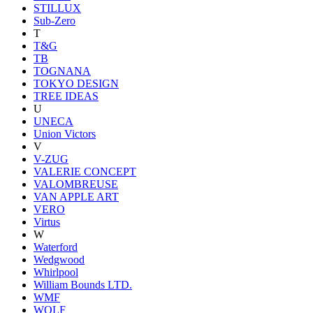
STILLUX
Sub-Zero
T
T&G
TB
TOGNANA
TOKYO DESIGN
TREE IDEAS
U
UNECA
Union Victors
V
V-ZUG
VALERIE CONCEPT
VALOMBREUSE
VAN APPLE ART
VERO
Virtus
W
Waterford
Wedgwood
Whirlpool
William Bounds LTD.
WMF
WOLF