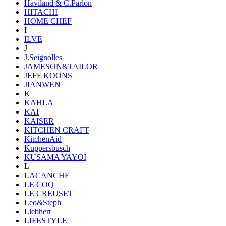
Haviland & C.Parlon
HITACHI
HOME CHEF
I
ILVE
J
J.Seignolles
JAMESON&TAILOR
JEFF KOONS
JIANWEN
K
KAHLA
KAI
KAISER
KITCHEN CRAFT
KitchenAid
Kuppersbusch
KUSAMA YAYOI
L
LACANCHE
LE COQ
LE CREUSET
Leo&Steph
Liebherr
LIFESTYLE