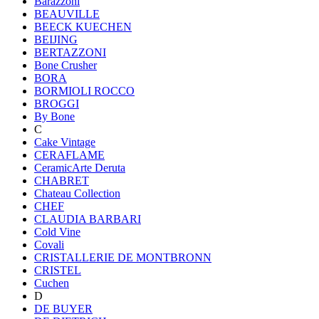
Barazzoni
BEAUVILLE
BEECK KUECHEN
BEIJING
BERTAZZONI
Bone Crusher
BORA
BORMIOLI ROCCO
BROGGI
By Bone
C
Cake Vintage
CERAFLAME
CeramicArte Deruta
CHABRET
Chateau Collection
CHEF
CLAUDIA BARBARI
Cold Vine
Covali
CRISTALLERIE DE MONTBRONN
CRISTEL
Cuchen
D
DE BUYER