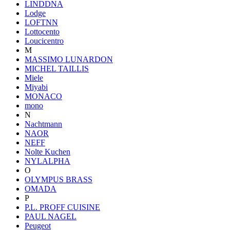
LINDDNA
Lodge
LOFTNN
Lottocento
Loucicentro
M
MASSIMO LUNARDON
MICHEL TAILLIS
Miele
Miyabi
MONACO
mono
N
Nachtmann
NAOR
NEFF
Nolte Kuchen
NYLALPHA
O
OLYMPUS BRASS
OMADA
P
P.L. PROFF CUISINE
PAUL NAGEL
Peugeot