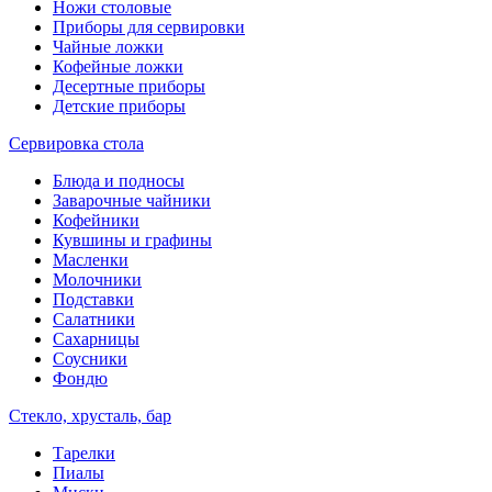
Ножи столовые
Приборы для сервировки
Чайные ложки
Кофейные ложки
Десертные приборы
Детские приборы
Сервировка стола
Блюда и подносы
Заварочные чайники
Кофейники
Кувшины и графины
Масленки
Молочники
Подставки
Салатники
Сахарницы
Соусники
Фондю
Стекло, хрусталь, бар
Тарелки
Пиалы