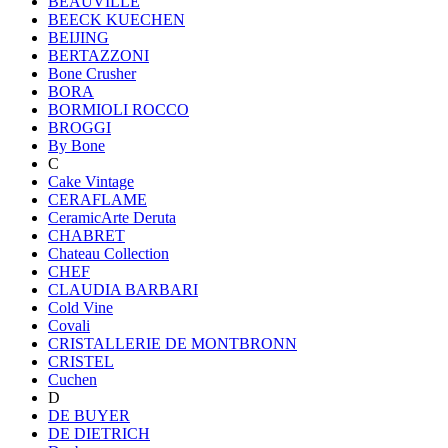
BEAUVILLE
BEECK KUECHEN
BEIJING
BERTAZZONI
Bone Crusher
BORA
BORMIOLI ROCCO
BROGGI
By Bone
C
Cake Vintage
CERAFLAME
CeramicArte Deruta
CHABRET
Chateau Collection
CHEF
CLAUDIA BARBARI
Cold Vine
Covali
CRISTALLERIE DE MONTBRONN
CRISTEL
Cuchen
D
DE BUYER
DE DIETRICH