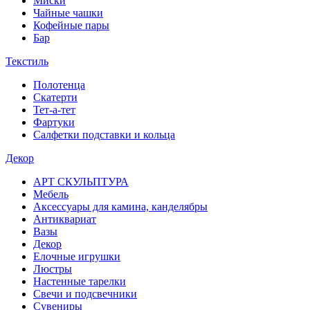
Миски
Чайные чашки
Кофейные пары
Бар
Текстиль
Полотенца
Скатерти
Тет-а-тет
Фартуки
Салфетки подставки и кольца
Декор
АРТ СКУЛЬПТУРА
Мебель
Аксессуары для камина, канделябры
Антиквариат
Вазы
Декор
Елочные игрушки
Люстры
Настенные тарелки
Свечи и подсвечники
Сувениры