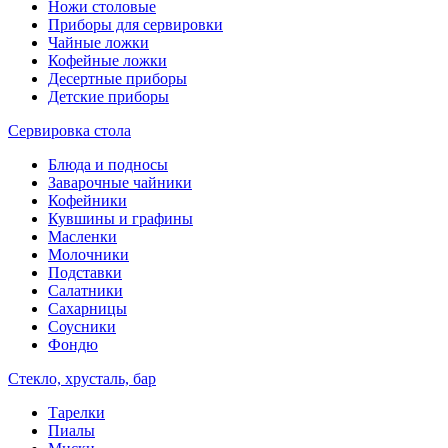
Ножи столовые
Приборы для сервировки
Чайные ложки
Кофейные ложки
Десертные приборы
Детские приборы
Сервировка стола
Блюда и подносы
Заварочные чайники
Кофейники
Кувшины и графины
Масленки
Молочники
Подставки
Салатники
Сахарницы
Соусники
Фондю
Стекло, хрусталь, бар
Тарелки
Пиалы