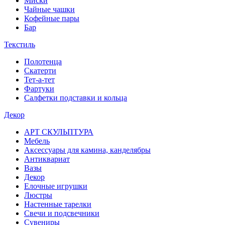
Миски
Чайные чашки
Кофейные пары
Бар
Текстиль
Полотенца
Скатерти
Тет-а-тет
Фартуки
Салфетки подставки и кольца
Декор
АРТ СКУЛЬПТУРА
Мебель
Аксессуары для камина, канделябры
Антиквариат
Вазы
Декор
Елочные игрушки
Люстры
Настенные тарелки
Свечи и подсвечники
Сувениры