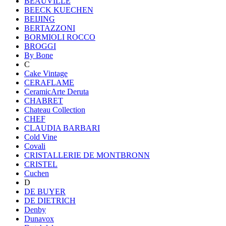
BEAUVILLE
BEECK KUECHEN
BEIJING
BERTAZZONI
BORMIOLI ROCCO
BROGGI
By Bone
C
Cake Vintage
CERAFLAME
CeramicArte Deruta
CHABRET
Chateau Collection
CHEF
CLAUDIA BARBARI
Cold Vine
Covali
CRISTALLERIE DE MONTBRONN
CRISTEL
Cuchen
D
DE BUYER
DE DIETRICH
Denby
Dunavox