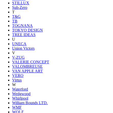
STILLUX
Sub-Zero
T
T&G
TB
TOGNANA
TOKYO DESIGN
TREE IDEAS
U
UNECA
Union Victors
V
V-ZUG
VALERIE CONCEPT
VALOMBREUSE
VAN APPLE ART
VERO
Virtus
W
Waterford
Wedgwood
Whirlpool
William Bounds LTD.
WMF
WOLF