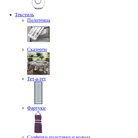
Текстиль
Полотенца
Скатерти
Тет-а-тет
Фартуки
Салфетки подставки и кольца