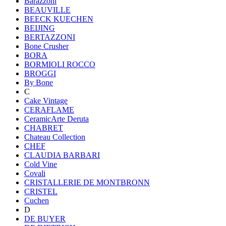
Barazzoni
BEAUVILLE
BEECK KUECHEN
BEIJING
BERTAZZONI
Bone Crusher
BORA
BORMIOLI ROCCO
BROGGI
By Bone
C
Cake Vintage
CERAFLAME
CeramicArte Deruta
CHABRET
Chateau Collection
CHEF
CLAUDIA BARBARI
Cold Vine
Covali
CRISTALLERIE DE MONTBRONN
CRISTEL
Cuchen
D
DE BUYER