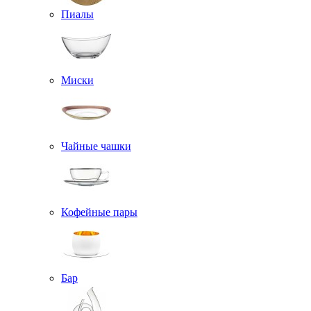
Пиалы
Миски
Чайные чашки
Кофейные пары
Бар