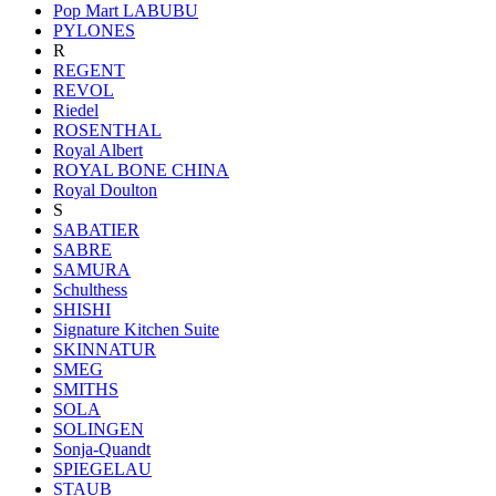
Pop Mart LABUBU
PYLONES
R
REGENT
REVOL
Riedel
ROSENTHAL
Royal Albert
ROYAL BONE CHINA
Royal Doulton
S
SABATIER
SABRE
SAMURA
Schulthess
SHISHI
Signature Kitchen Suite
SKINNATUR
SMEG
SMITHS
SOLA
SOLINGEN
Sonja-Quandt
SPIEGELAU
STAUB