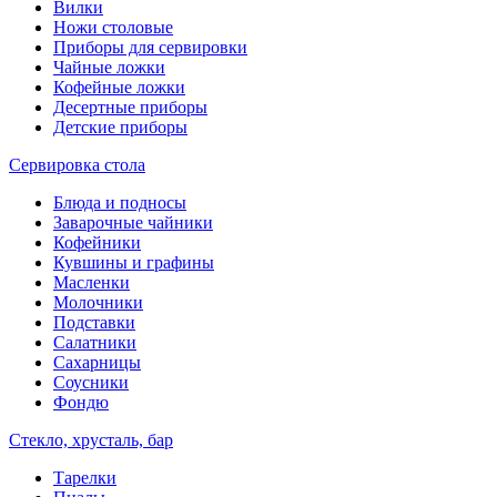
Вилки
Ножи столовые
Приборы для сервировки
Чайные ложки
Кофейные ложки
Десертные приборы
Детские приборы
Сервировка стола
Блюда и подносы
Заварочные чайники
Кофейники
Кувшины и графины
Масленки
Молочники
Подставки
Салатники
Сахарницы
Соусники
Фондю
Стекло, хрусталь, бар
Тарелки