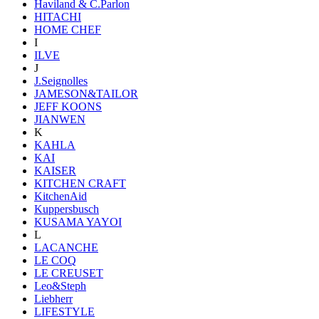
Haviland & C.Parlon
HITACHI
HOME CHEF
I
ILVE
J
J.Seignolles
JAMESON&TAILOR
JEFF KOONS
JIANWEN
K
KAHLA
KAI
KAISER
KITCHEN CRAFT
KitchenAid
Kuppersbusch
KUSAMA YAYOI
L
LACANCHE
LE COQ
LE CREUSET
Leo&Steph
Liebherr
LIFESTYLE