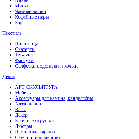
Пиалы
Миски
Чайные чашки
Кофейные пары
Бар
Текстиль
Полотенца
Скатерти
Тет-а-тет
Фартуки
Салфетки подставки и кольца
Декор
АРТ СКУЛЬПТУРА
Мебель
Аксессуары для камина, канделябры
Антиквариат
Вазы
Декор
Елочные игрушки
Люстры
Настенные тарелки
Свечи и подсвечники