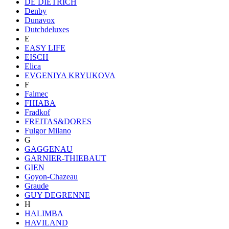
DE DIETRICH
Denby
Dunavox
Dutchdeluxes
E
EASY LIFE
EISCH
Elica
EVGENIYA KRYUKOVA
F
Falmec
FHIABA
Fradkof
FREITAS&DORES
Fulgor Milano
G
GAGGENAU
GARNIER-THIEBAUT
GIEN
Goyon-Chazeau
Graude
GUY DEGRENNE
H
HALIMBA
HAVILAND