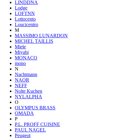
LINDDNA
Lodge
LOFTNN
Lottocento
Loucicentro
M
MASSIMO LUNARDON
MICHEL TAILLIS
Miele
Miyabi
MONACO
mono
N
Nachtmann
NAOR
NEFF
Nolte Kuchen
NYLALPHA
O
OLYMPUS BRASS
OMADA
P
P.L. PROFF CUISINE
PAUL NAGEL
Peugeot