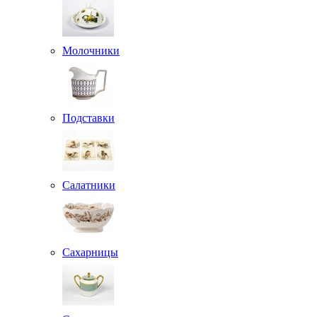
Молочники
Подставки
Салатники
Сахарницы