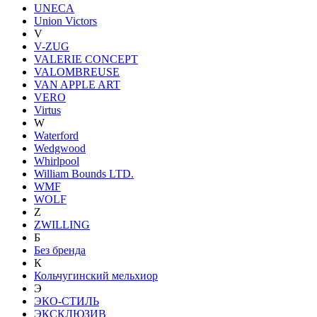
UNECA
Union Victors
V
V-ZUG
VALERIE CONCEPT
VALOMBREUSE
VAN APPLE ART
VERO
Virtus
W
Waterford
Wedgwood
Whirlpool
William Bounds LTD.
WMF
WOLF
Z
ZWILLING
Б
Без бренда
К
Кольчугинский мельхиор
Э
ЭКО-СТИЛЬ
ЭКСКЛЮЗИВ