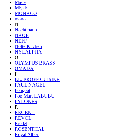
Miele
Miyabi
MONACO
mono
N
Nachtmann
NAOR
NEFF
Nolte Kuchen
NYLALPHA
O
OLYMPUS BRASS
OMADA
P
P.L. PROFF CUISINE
PAUL NAGEL
Peugeot
Pop Mart LABUBU
PYLONES
R
REGENT
REVOL
Riedel
ROSENTHAL
Royal Albert