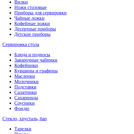
Вилки
Ножи столовые
Приборы для сервировки
Чайные ложки
Кофейные ложки
Десертные приборы
Детские приборы
Сервировка стола
Блюда и подносы
Заварочные чайники
Кофейники
Кувшины и графины
Масленки
Молочники
Подставки
Салатники
Сахарницы
Соусники
Фондю
Стекло, хрусталь, бар
Тарелки