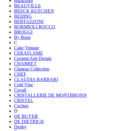
Barazzoni
BEAUVILLE
BEECK KUECHEN
BEIJING
BERTAZZONI
BORMIOLI ROCCO
BROGGI
By Bone
C
Cake Vintage
CERAFLAME
CeramicArte Deruta
CHABRET
Chateau Collection
CHEF
CLAUDIA BARBARI
Cold Vine
Covali
CRISTALLERIE DE MONTBRONN
CRISTEL
Cuchen
D
DE BUYER
DE DIETRICH
Denby