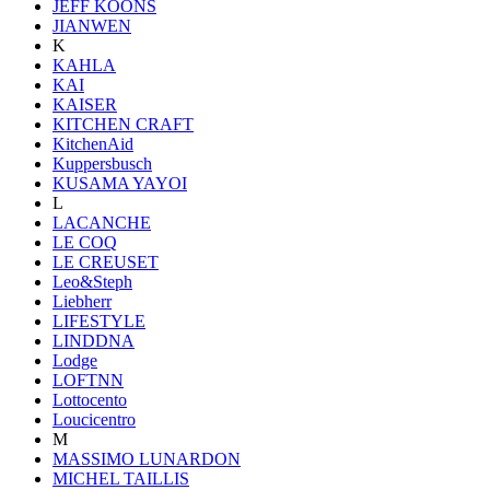
JEFF KOONS
JIANWEN
K
KAHLA
KAI
KAISER
KITCHEN CRAFT
KitchenAid
Kuppersbusch
KUSAMA YAYOI
L
LACANCHE
LE COQ
LE CREUSET
Leo&Steph
Liebherr
LIFESTYLE
LINDDNA
Lodge
LOFTNN
Lottocento
Loucicentro
M
MASSIMO LUNARDON
MICHEL TAILLIS