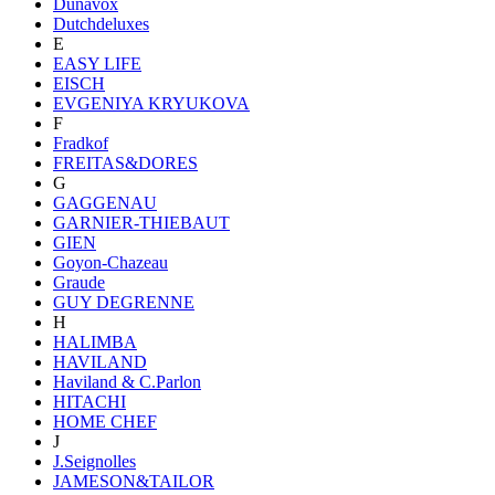
Dunavox
Dutchdeluxes
E
EASY LIFE
EISCH
EVGENIYA KRYUKOVA
F
Fradkof
FREITAS&DORES
G
GAGGENAU
GARNIER-THIEBAUT
GIEN
Goyon-Chazeau
Graude
GUY DEGRENNE
H
HALIMBA
HAVILAND
Haviland & C.Parlon
HITACHI
HOME CHEF
J
J.Seignolles
JAMESON&TAILOR