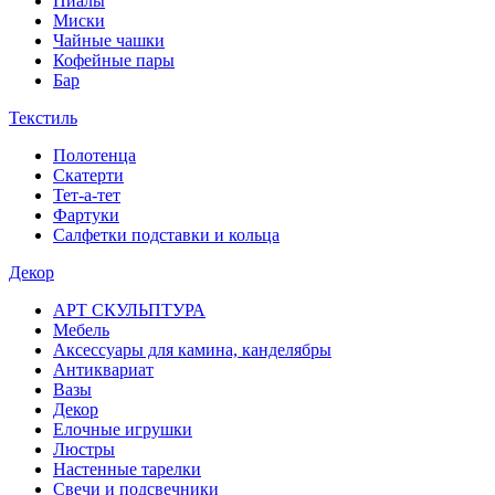
Пиалы
Миски
Чайные чашки
Кофейные пары
Бар
Текстиль
Полотенца
Скатерти
Тет-а-тет
Фартуки
Салфетки подставки и кольца
Декор
АРТ СКУЛЬПТУРА
Мебель
Аксессуары для камина, канделябры
Антиквариат
Вазы
Декор
Елочные игрушки
Люстры
Настенные тарелки
Свечи и подсвечники