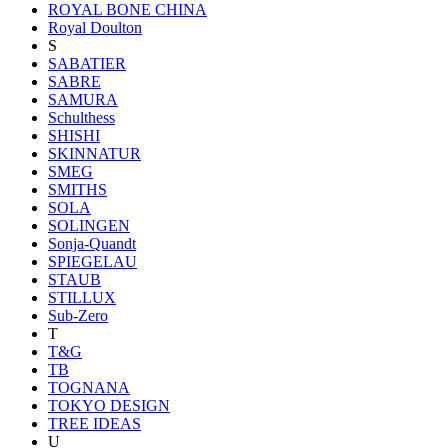
ROYAL BONE CHINA
Royal Doulton
S
SABATIER
SABRE
SAMURA
Schulthess
SHISHI
SKINNATUR
SMEG
SMITHS
SOLA
SOLINGEN
Sonja-Quandt
SPIEGELAU
STAUB
STILLUX
Sub-Zero
T
T&G
TB
TOGNANA
TOKYO DESIGN
TREE IDEAS
U