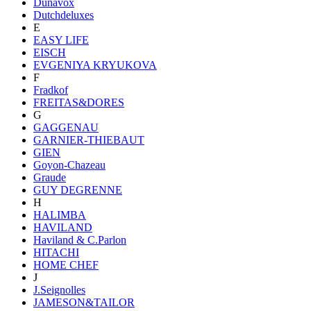
Dunavox
Dutchdeluxes
E
EASY LIFE
EISCH
EVGENIYA KRYUKOVA
F
Fradkof
FREITAS&DORES
G
GAGGENAU
GARNIER-THIEBAUT
GIEN
Goyon-Chazeau
Graude
GUY DEGRENNE
H
HALIMBA
HAVILAND
Haviland & C.Parlon
HITACHI
HOME CHEF
J
J.Seignolles
JAMESON&TAILOR