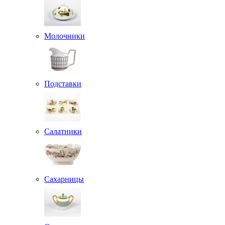
Молочники
Подставки
Салатники
Сахарницы