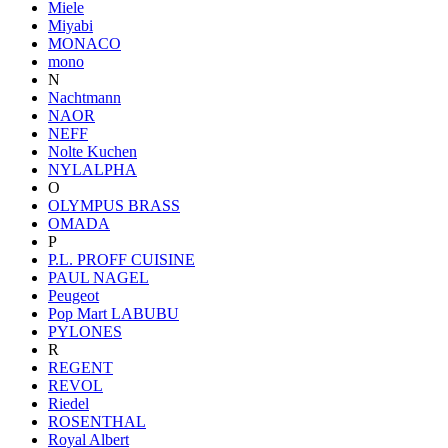
Miele
Miyabi
MONACO
mono
N
Nachtmann
NAOR
NEFF
Nolte Kuchen
NYLALPHA
O
OLYMPUS BRASS
OMADA
P
P.L. PROFF CUISINE
PAUL NAGEL
Peugeot
Pop Mart LABUBU
PYLONES
R
REGENT
REVOL
Riedel
ROSENTHAL
Royal Albert