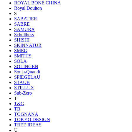
ROYAL BONE CHINA
Royal Doulton
S
SABATIER
SABRE
SAMURA
Schulthess
SHISHI
SKINNATUR
SMEG
SMITHS
SOLA
SOLINGEN
Sonja-Quandt
SPIEGELAU
STAUB
STILLUX
Sub-Zero
T
T&G
TB
TOGNANA
TOKYO DESIGN
TREE IDEAS
U