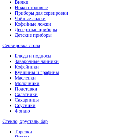
Вилки
Ножи столовые
Приборы для сервировки
Чайные ложки
Кофейные ложки
Десертные приборы
Детские приборы
Сервировка стола
Блюда и подносы
Заварочные чайники
Кофейники
Кувшины и графины
Масленки
Молочники
Подставки
Салатники
Сахарницы
Соусники
Фондю
Стекло, хрусталь, бар
Тарелки