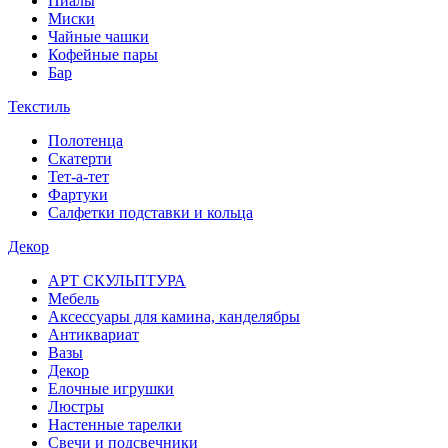
Пиалы
Миски
Чайные чашки
Кофейные пары
Бар
Текстиль
Полотенца
Скатерти
Тет-а-тет
Фартуки
Салфетки подставки и кольца
Декор
АРТ СКУЛЬПТУРА
Мебель
Аксессуары для камина, канделябры
Антиквариат
Вазы
Декор
Елочные игрушки
Люстры
Настенные тарелки
Свечи и подсвечники