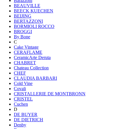
Barazzoni
BEAUVILLE
BEECK KUECHEN
BEIJING
BERTAZZONI
BORMIOLI ROCCO
BROGGI
By Bone
C
Cake Vintage
CERAFLAME
CeramicArte Deruta
CHABRET
Chateau Collection
CHEF
CLAUDIA BARBARI
Cold Vine
Covali
CRISTALLERIE DE MONTBRONN
CRISTEL
Cuchen
D
DE BUYER
DE DIETRICH
Denby