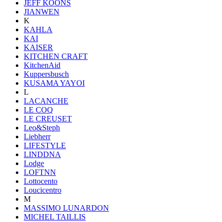
JEFF KOONS
JIANWEN
K
KAHLA
KAI
KAISER
KITCHEN CRAFT
KitchenAid
Kuppersbusch
KUSAMA YAYOI
L
LACANCHE
LE COQ
LE CREUSET
Leo&Steph
Liebherr
LIFESTYLE
LINDDNA
Lodge
LOFTNN
Lottocento
Loucicentro
M
MASSIMO LUNARDON
MICHEL TAILLIS