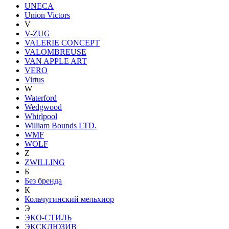
UNECA
Union Victors
V
V-ZUG
VALERIE CONCEPT
VALOMBREUSE
VAN APPLE ART
VERO
Virtus
W
Waterford
Wedgwood
Whirlpool
William Bounds LTD.
WMF
WOLF
Z
ZWILLING
Б
Без бренда
К
Кольчугинский мельхиор
Э
ЭКО-СТИЛЬ
ЭКСКЛЮЗИВ