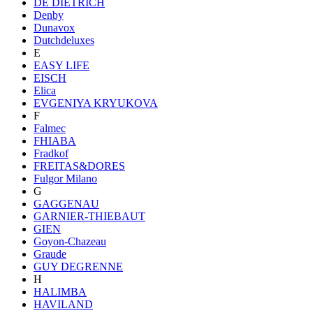
DE DIETRICH
Denby
Dunavox
Dutchdeluxes
E
EASY LIFE
EISCH
Elica
EVGENIYA KRYUKOVA
F
Falmec
FHIABA
Fradkof
FREITAS&DORES
Fulgor Milano
G
GAGGENAU
GARNIER-THIEBAUT
GIEN
Goyon-Chazeau
Graude
GUY DEGRENNE
H
HALIMBA
HAVILAND