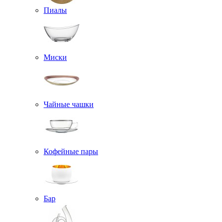
Пиалы
Миски
Чайные чашки
Кофейные пары
Бар