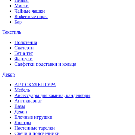
Пиалы
Миски
Чайные чашки
Кофейные пары
Бар
Текстиль
Полотенца
Скатерти
Тет-а-тет
Фартуки
Салфетки подставки и кольца
Декор
АРТ СКУЛЬПТУРА
Мебель
Аксессуары для камина, канделябры
Антиквариат
Вазы
Декор
Елочные игрушки
Люстры
Настенные тарелки
Свечи и подсвечники