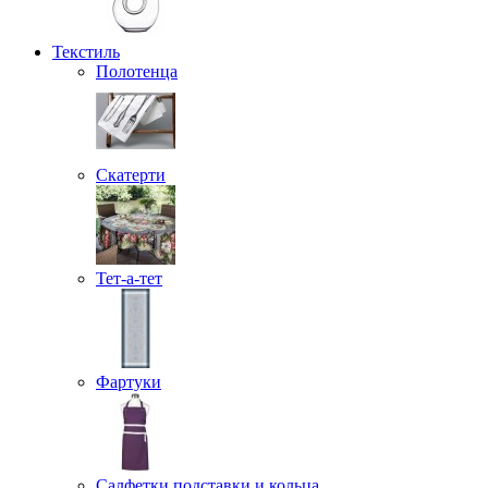
Текстиль
Полотенца
Скатерти
Тет-а-тет
Фартуки
Салфетки подставки и кольца