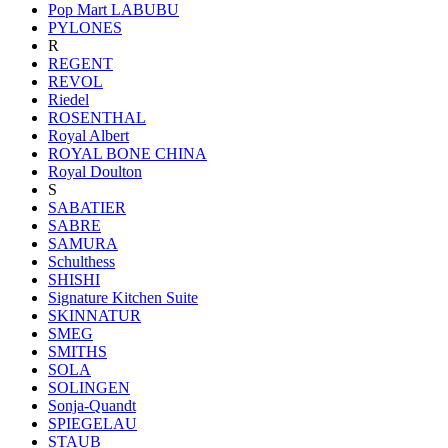
Pop Mart LABUBU
PYLONES
R
REGENT
REVOL
Riedel
ROSENTHAL
Royal Albert
ROYAL BONE CHINA
Royal Doulton
S
SABATIER
SABRE
SAMURA
Schulthess
SHISHI
Signature Kitchen Suite
SKINNATUR
SMEG
SMITHS
SOLA
SOLINGEN
Sonja-Quandt
SPIEGELAU
STAUB