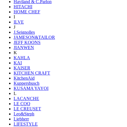
Haviland & C.Parlon
HITACHI
HOME CHEF
I
ILVE
J
J.Seignolles
JAMESON&TAILOR
JEFF KOONS
JIANWEN
K
KAHLA
KAI
KAISER
KITCHEN CRAFT
KitchenAid
Kuppersbusch
KUSAMA YAYOI
L
LACANCHE
LE COQ
LE CREUSET
Leo&Steph
Liebherr
LIFESTYLE