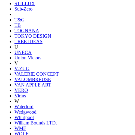
STILLUX
Sub-Zero
T
T&G
TB
TOGNANA
TOKYO DESIGN
TREE IDEAS
U
UNECA
Union Victors
V
V-ZUG
VALERIE CONCEPT
VALOMBREUSE
VAN APPLE ART
VERO
Virtus
W
Waterford
Wedgwood
Whirlpool
William Bounds LTD.
WMF
WOLF