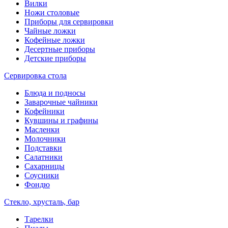
Вилки
Ножи столовые
Приборы для сервировки
Чайные ложки
Кофейные ложки
Десертные приборы
Детские приборы
Сервировка стола
Блюда и подносы
Заварочные чайники
Кофейники
Кувшины и графины
Масленки
Молочники
Подставки
Салатники
Сахарницы
Соусники
Фондю
Стекло, хрусталь, бар
Тарелки