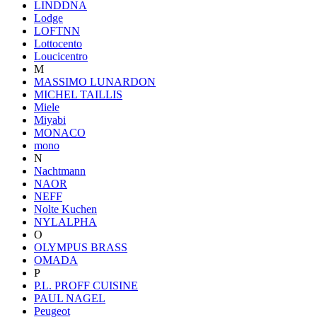
LINDDNA
Lodge
LOFTNN
Lottocento
Loucicentro
M
MASSIMO LUNARDON
MICHEL TAILLIS
Miele
Miyabi
MONACO
mono
N
Nachtmann
NAOR
NEFF
Nolte Kuchen
NYLALPHA
O
OLYMPUS BRASS
OMADA
P
P.L. PROFF CUISINE
PAUL NAGEL
Peugeot