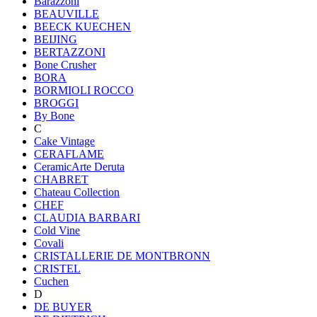
Barazzoni
BEAUVILLE
BEECK KUECHEN
BEIJING
BERTAZZONI
Bone Crusher
BORA
BORMIOLI ROCCO
BROGGI
By Bone
C
Cake Vintage
CERAFLAME
CeramicArte Deruta
CHABRET
Chateau Collection
CHEF
CLAUDIA BARBARI
Cold Vine
Covali
CRISTALLERIE DE MONTBRONN
CRISTEL
Cuchen
D
DE BUYER