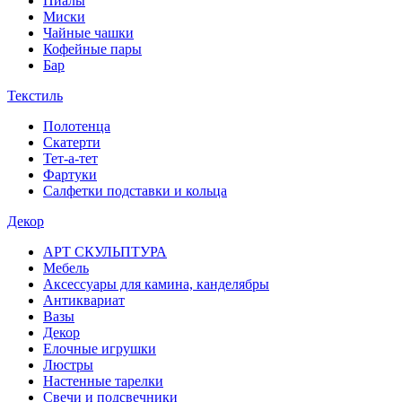
Пиалы
Миски
Чайные чашки
Кофейные пары
Бар
Текстиль
Полотенца
Скатерти
Тет-а-тет
Фартуки
Салфетки подставки и кольца
Декор
АРТ СКУЛЬПТУРА
Мебель
Аксессуары для камина, канделябры
Антиквариат
Вазы
Декор
Елочные игрушки
Люстры
Настенные тарелки
Свечи и подсвечники