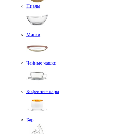
Пиалы
Миски
Чайные чашки
Кофейные пары
Бар