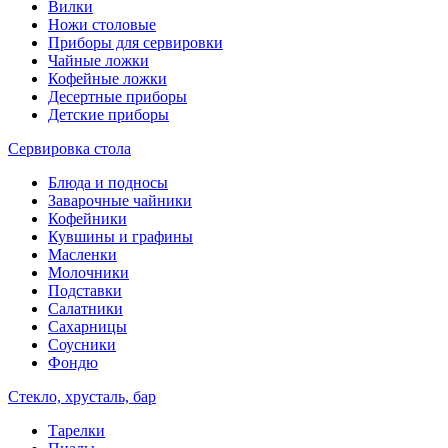
Вилки
Ножи столовые
Приборы для сервировки
Чайные ложки
Кофейные ложки
Десертные приборы
Детские приборы
Сервировка стола
Блюда и подносы
Заварочные чайники
Кофейники
Кувшины и графины
Масленки
Молочники
Подставки
Салатники
Сахарницы
Соусники
Фондю
Стекло, хрусталь, бар
Тарелки