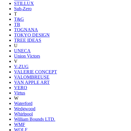
STILLUX
Sub-Zero
T
T&G
TB
TOGNANA
TOKYO DESIGN
TREE IDEAS
U
UNECA
Union Victors
V
V-ZUG
VALERIE CONCEPT
VALOMBREUSE
VAN APPLE ART
VERO
Virtus
W
Waterford
Wedgwood
Whirlpool
William Bounds LTD.
WMF
WOLF