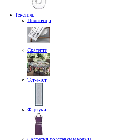
Текстиль
Полотенца
Скатерти
Тет-а-тет
Фартуки
Салфетки подставки и кольца