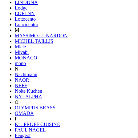
LINDDNA
Lodge
LOFTNN
Lottocento
Loucicentro
M
MASSIMO LUNARDON
MICHEL TAILLIS
Miele
Miyabi
MONACO
mono
N
Nachtmann
NAOR
NEFF
Nolte Kuchen
NYLALPHA
O
OLYMPUS BRASS
OMADA
P
P.L. PROFF CUISINE
PAUL NAGEL
Peugeot