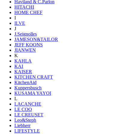
Haviland & C.Parlon
HITACHI
HOME CHEF
I
ILVE
J
J.Seignolles
JAMESON&TAILOR
JEFF KOONS
JIANWEN
K
KAHLA
KAI
KAISER
KITCHEN CRAFT
KitchenAid
Kuppersbusch
KUSAMA YAYOI
L
LACANCHE
LE COQ
LE CREUSET
Leo&Steph
Liebherr
LIFESTYLE