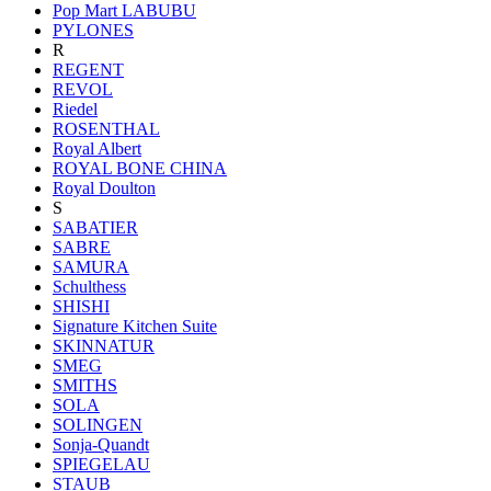
Pop Mart LABUBU
PYLONES
R
REGENT
REVOL
Riedel
ROSENTHAL
Royal Albert
ROYAL BONE CHINA
Royal Doulton
S
SABATIER
SABRE
SAMURA
Schulthess
SHISHI
Signature Kitchen Suite
SKINNATUR
SMEG
SMITHS
SOLA
SOLINGEN
Sonja-Quandt
SPIEGELAU
STAUB