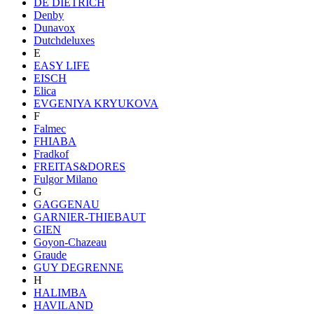
DE DIETRICH
Denby
Dunavox
Dutchdeluxes
E
EASY LIFE
EISCH
Elica
EVGENIYA KRYUKOVA
F
Falmec
FHIABA
Fradkof
FREITAS&DORES
Fulgor Milano
G
GAGGENAU
GARNIER-THIEBAUT
GIEN
Goyon-Chazeau
Graude
GUY DEGRENNE
H
HALIMBA
HAVILAND