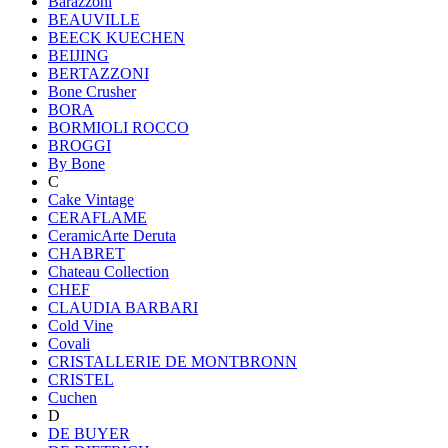
Barazzoni
BEAUVILLE
BEECK KUECHEN
BEIJING
BERTAZZONI
Bone Crusher
BORA
BORMIOLI ROCCO
BROGGI
By Bone
C
Cake Vintage
CERAFLAME
CeramicArte Deruta
CHABRET
Chateau Collection
CHEF
CLAUDIA BARBARI
Cold Vine
Covali
CRISTALLERIE DE MONTBRONN
CRISTEL
Cuchen
D
DE BUYER