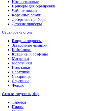
Ножи столовые
Приборы для сервировки
Чайные ложки
Кофейные ложки
Десертные приборы
Детские приборы
Сервировка стола
Блюда и подносы
Заварочные чайники
Кофейники
Кувшины и графины
Масленки
Молочники
Подставки
Салатники
Сахарницы
Соусники
Фондю
Стекло, хрусталь, бар
Тарелки
Пиалы