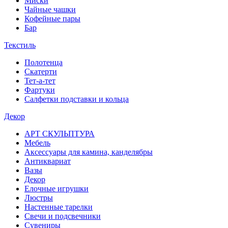
Миски
Чайные чашки
Кофейные пары
Бар
Текстиль
Полотенца
Скатерти
Тет-а-тет
Фартуки
Салфетки подставки и кольца
Декор
АРТ СКУЛЬПТУРА
Мебель
Аксессуары для камина, канделябры
Антиквариат
Вазы
Декор
Елочные игрушки
Люстры
Настенные тарелки
Свечи и подсвечники
Сувениры