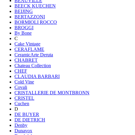
BEAUVILLE
BEECK KUECHEN
BEIJING
BERTAZZONI
BORMIOLI ROCCO
BROGGI
By Bone
C
Cake Vintage
CERAFLAME
CeramicArte Deruta
CHABRET
Chateau Collection
CHEF
CLAUDIA BARBARI
Cold Vine
Covali
CRISTALLERIE DE MONTBRONN
CRISTEL
Cuchen
D
DE BUYER
DE DIETRICH
Denby
Dunavox