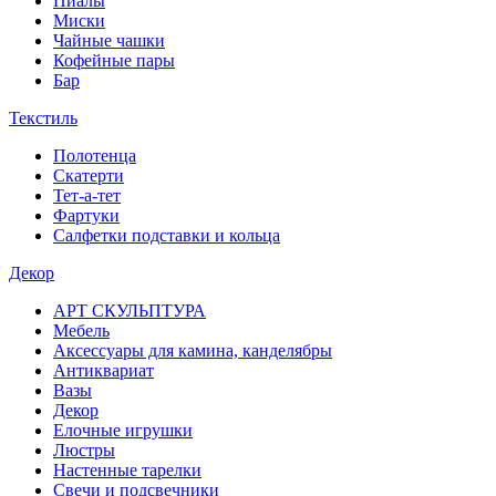
Пиалы
Миски
Чайные чашки
Кофейные пары
Бар
Текстиль
Полотенца
Скатерти
Тет-а-тет
Фартуки
Салфетки подставки и кольца
Декор
АРТ СКУЛЬПТУРА
Мебель
Аксессуары для камина, канделябры
Антиквариат
Вазы
Декор
Елочные игрушки
Люстры
Настенные тарелки
Свечи и подсвечники