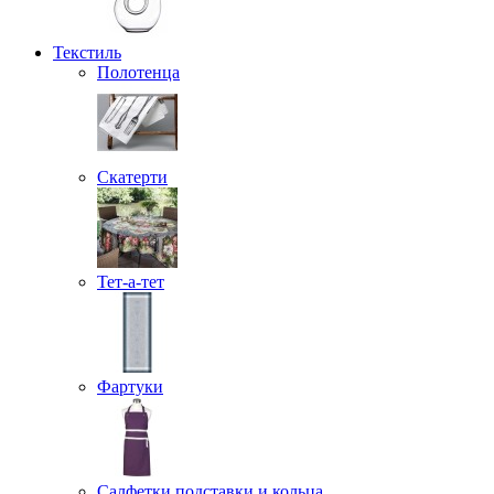
Текстиль
Полотенца
Скатерти
Тет-а-тет
Фартуки
Салфетки подставки и кольца