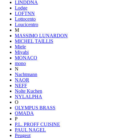
LINDDNA
Lodge
LOFTNN
Lottocento
Loucicentro
M
MASSIMO LUNARDON
MICHEL TAILLIS
Miele
Miyabi
MONACO
mono
N
Nachtmann
NAOR
NEFF
Nolte Kuchen
NYLALPHA
O
OLYMPUS BRASS
OMADA
P
P.L. PROFF CUISINE
PAUL NAGEL
Peugeot