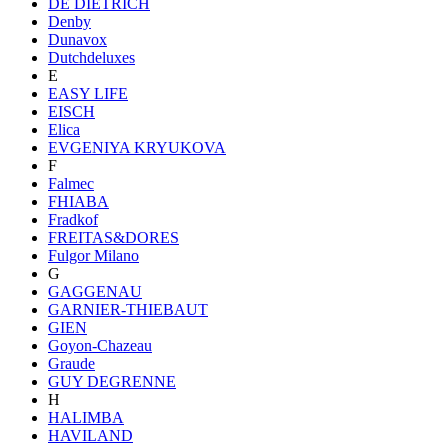
DE DIETRICH
Denby
Dunavox
Dutchdeluxes
E
EASY LIFE
EISCH
Elica
EVGENIYA KRYUKOVA
F
Falmec
FHIABA
Fradkof
FREITAS&DORES
Fulgor Milano
G
GAGGENAU
GARNIER-THIEBAUT
GIEN
Goyon-Chazeau
Graude
GUY DEGRENNE
H
HALIMBA
HAVILAND