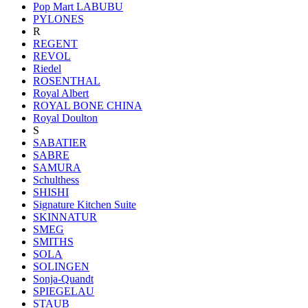
Pop Mart LABUBU
PYLONES
R
REGENT
REVOL
Riedel
ROSENTHAL
Royal Albert
ROYAL BONE CHINA
Royal Doulton
S
SABATIER
SABRE
SAMURA
Schulthess
SHISHI
Signature Kitchen Suite
SKINNATUR
SMEG
SMITHS
SOLA
SOLINGEN
Sonja-Quandt
SPIEGELAU
STAUB