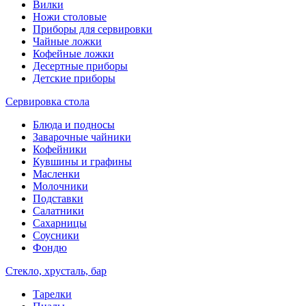
Вилки
Ножи столовые
Приборы для сервировки
Чайные ложки
Кофейные ложки
Десертные приборы
Детские приборы
Сервировка стола
Блюда и подносы
Заварочные чайники
Кофейники
Кувшины и графины
Масленки
Молочники
Подставки
Салатники
Сахарницы
Соусники
Фондю
Стекло, хрусталь, бар
Тарелки