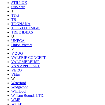
STILLUX
Sub-Zero
T
T&G
TB
TOGNANA
TOKYO DESIGN
TREE IDEAS
U
UNECA
Union Victors
V
V-ZUG
VALERIE CONCEPT
VALOMBREUSE
VAN APPLE ART
VERO
Virtus
W
Waterford
Wedgwood
Whirlpool
William Bounds LTD.
WMF
WOLF