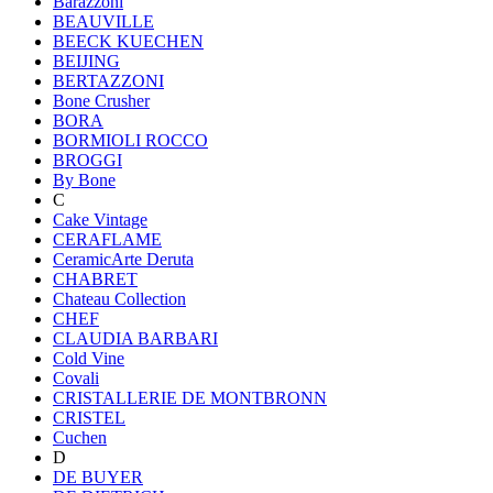
Barazzoni
BEAUVILLE
BEECK KUECHEN
BEIJING
BERTAZZONI
Bone Crusher
BORA
BORMIOLI ROCCO
BROGGI
By Bone
C
Cake Vintage
CERAFLAME
CeramicArte Deruta
CHABRET
Chateau Collection
CHEF
CLAUDIA BARBARI
Cold Vine
Covali
CRISTALLERIE DE MONTBRONN
CRISTEL
Cuchen
D
DE BUYER