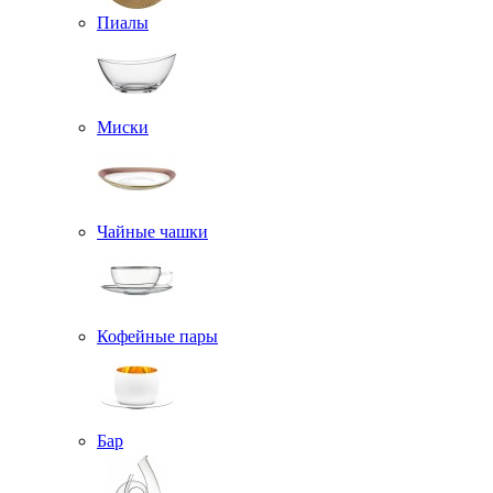
Пиалы
Миски
Чайные чашки
Кофейные пары
Бар