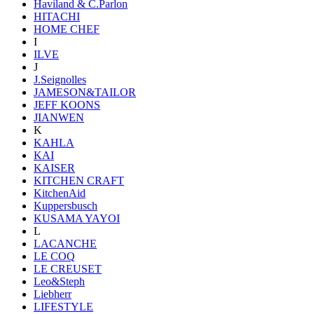
Haviland & C.Parlon
HITACHI
HOME CHEF
I
ILVE
J
J.Seignolles
JAMESON&TAILOR
JEFF KOONS
JIANWEN
K
KAHLA
KAI
KAISER
KITCHEN CRAFT
KitchenAid
Kuppersbusch
KUSAMA YAYOI
L
LACANCHE
LE COQ
LE CREUSET
Leo&Steph
Liebherr
LIFESTYLE