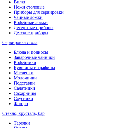
Вилки
Ножи столовые
Приборы для сервировки
Чайные ложки
Кофейные ложки
Десертные приборы
Детские приборы
Сервировка стола
Блюда и подносы
Заварочные чайники
Кофейники
Кувшины и графины
Масленки
Молочники
Подставки
Салатники
Сахарницы
Соусники
Фондю
Стекло, хрусталь, бар
Тарелки