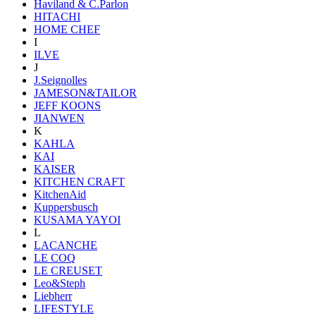
Haviland & C.Parlon
HITACHI
HOME CHEF
I
ILVE
J
J.Seignolles
JAMESON&TAILOR
JEFF KOONS
JIANWEN
K
KAHLA
KAI
KAISER
KITCHEN CRAFT
KitchenAid
Kuppersbusch
KUSAMA YAYOI
L
LACANCHE
LE COQ
LE CREUSET
Leo&Steph
Liebherr
LIFESTYLE