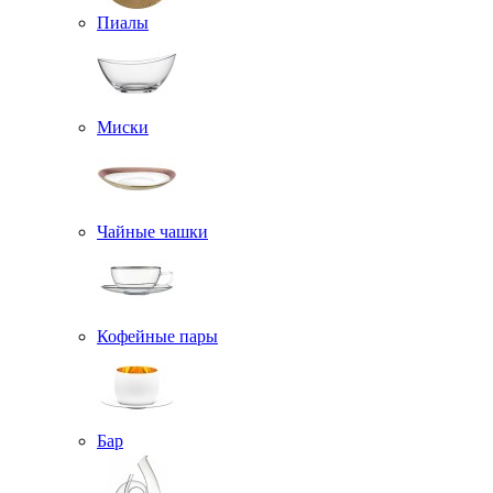
Пиалы
Миски
Чайные чашки
Кофейные пары
Бар