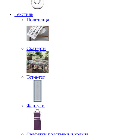
Текстиль
Полотенца
Скатерти
Тет-а-тет
Фартуки
Салфетки подставки и кольца