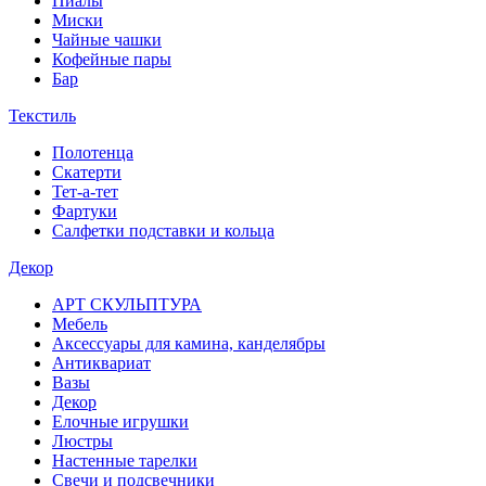
Пиалы
Миски
Чайные чашки
Кофейные пары
Бар
Текстиль
Полотенца
Скатерти
Тет-а-тет
Фартуки
Салфетки подставки и кольца
Декор
АРТ СКУЛЬПТУРА
Мебель
Аксессуары для камина, канделябры
Антиквариат
Вазы
Декор
Елочные игрушки
Люстры
Настенные тарелки
Свечи и подсвечники