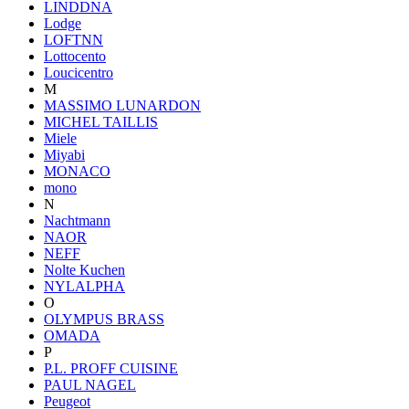
LINDDNA
Lodge
LOFTNN
Lottocento
Loucicentro
M
MASSIMO LUNARDON
MICHEL TAILLIS
Miele
Miyabi
MONACO
mono
N
Nachtmann
NAOR
NEFF
Nolte Kuchen
NYLALPHA
O
OLYMPUS BRASS
OMADA
P
P.L. PROFF CUISINE
PAUL NAGEL
Peugeot