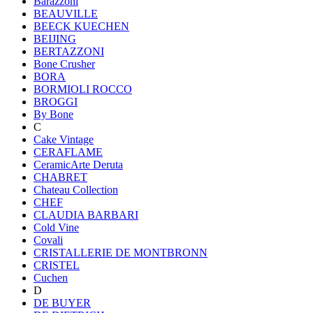
Barazzoni
BEAUVILLE
BEECK KUECHEN
BEIJING
BERTAZZONI
Bone Crusher
BORA
BORMIOLI ROCCO
BROGGI
By Bone
C
Cake Vintage
CERAFLAME
CeramicArte Deruta
CHABRET
Chateau Collection
CHEF
CLAUDIA BARBARI
Cold Vine
Covali
CRISTALLERIE DE MONTBRONN
CRISTEL
Cuchen
D
DE BUYER