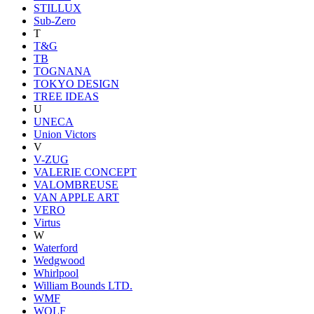
STILLUX
Sub-Zero
T
T&G
TB
TOGNANA
TOKYO DESIGN
TREE IDEAS
U
UNECA
Union Victors
V
V-ZUG
VALERIE CONCEPT
VALOMBREUSE
VAN APPLE ART
VERO
Virtus
W
Waterford
Wedgwood
Whirlpool
William Bounds LTD.
WMF
WOLF