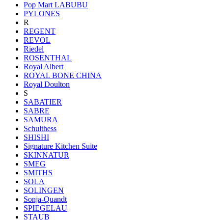
Pop Mart LABUBU
PYLONES
R
REGENT
REVOL
Riedel
ROSENTHAL
Royal Albert
ROYAL BONE CHINA
Royal Doulton
S
SABATIER
SABRE
SAMURA
Schulthess
SHISHI
Signature Kitchen Suite
SKINNATUR
SMEG
SMITHS
SOLA
SOLINGEN
Sonja-Quandt
SPIEGELAU
STAUB