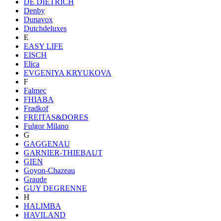
DE DIETRICH
Denby
Dunavox
Dutchdeluxes
E
EASY LIFE
EISCH
Elica
EVGENIYA KRYUKOVA
F
Falmec
FHIABA
Fradkof
FREITAS&DORES
Fulgor Milano
G
GAGGENAU
GARNIER-THIEBAUT
GIEN
Goyon-Chazeau
Graude
GUY DEGRENNE
H
HALIMBA
HAVILAND