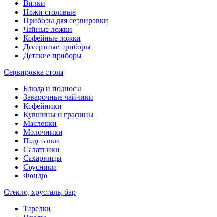
Вилки
Ножи столовые
Приборы для сервировки
Чайные ложки
Кофейные ложки
Десертные приборы
Детские приборы
Сервировка стола
Блюда и подносы
Заварочные чайники
Кофейники
Кувшины и графины
Масленки
Молочники
Подставки
Салатники
Сахарницы
Соусники
Фондю
Стекло, хрусталь, бар
Тарелки