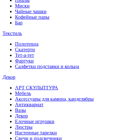
Пиалы
Миски
Чайные чашки
Кофейные пары
Бар
Текстиль
Полотенца
Скатерти
Тет-а-тет
Фартуки
Салфетки подставки и кольца
Декор
АРТ СКУЛЬПТУРА
Мебель
Аксессуары для камина, канделябры
Антиквариат
Вазы
Декор
Елочные игрушки
Люстры
Настенные тарелки
Свечи и подсвечники