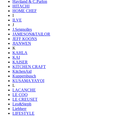
Haviland & C.Parlon
HITACHI
HOME CHEF
I
ILVE
J
J.Seignolles
JAMESON&TAILOR
JEFF KOONS
JIANWEN
K
KAHLA
KAI
KAISER
KITCHEN CRAFT
KitchenAid
Kuppersbusch
KUSAMA YAYOI
L
LACANCHE
LE COQ
LE CREUSET
Leo&Steph
Liebherr
LIFESTYLE