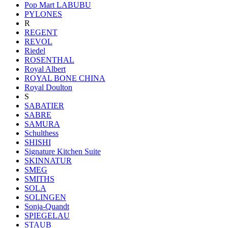
Pop Mart LABUBU
PYLONES
R
REGENT
REVOL
Riedel
ROSENTHAL
Royal Albert
ROYAL BONE CHINA
Royal Doulton
S
SABATIER
SABRE
SAMURA
Schulthess
SHISHI
Signature Kitchen Suite
SKINNATUR
SMEG
SMITHS
SOLA
SOLINGEN
Sonja-Quandt
SPIEGELAU
STAUB