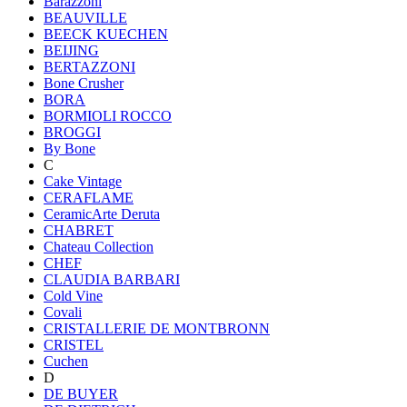
Barazzoni
BEAUVILLE
BEECK KUECHEN
BEIJING
BERTAZZONI
Bone Crusher
BORA
BORMIOLI ROCCO
BROGGI
By Bone
C
Cake Vintage
CERAFLAME
CeramicArte Deruta
CHABRET
Chateau Collection
CHEF
CLAUDIA BARBARI
Cold Vine
Covali
CRISTALLERIE DE MONTBRONN
CRISTEL
Cuchen
D
DE BUYER