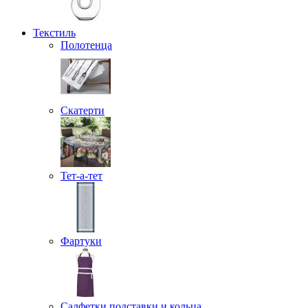
Текстиль
Полотенца
Скатерти
Тет-а-тет
Фартуки
Салфетки подставки и кольца