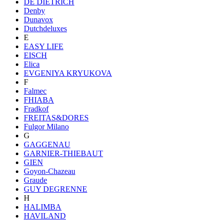
DE DIETRICH
Denby
Dunavox
Dutchdeluxes
E
EASY LIFE
EISCH
Elica
EVGENIYA KRYUKOVA
F
Falmec
FHIABA
Fradkof
FREITAS&DORES
Fulgor Milano
G
GAGGENAU
GARNIER-THIEBAUT
GIEN
Goyon-Chazeau
Graude
GUY DEGRENNE
H
HALIMBA
HAVILAND