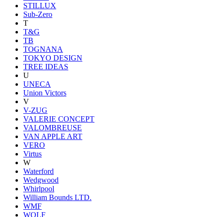
STILLUX
Sub-Zero
T
T&G
TB
TOGNANA
TOKYO DESIGN
TREE IDEAS
U
UNECA
Union Victors
V
V-ZUG
VALERIE CONCEPT
VALOMBREUSE
VAN APPLE ART
VERO
Virtus
W
Waterford
Wedgwood
Whirlpool
William Bounds LTD.
WMF
WOLF