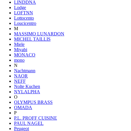
LINDDNA
Lodge
LOFTNN
Lottocento
Loucicentro
M
MASSIMO LUNARDON
MICHEL TAILLIS
Miele
Miyabi
MONACO
mono
N
Nachtmann
NAOR
NEFF
Nolte Kuchen
NYLALPHA
O
OLYMPUS BRASS
OMADA
P
P.L. PROFF CUISINE
PAUL NAGEL
Peugeot