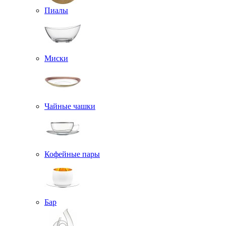
Пиалы
Миски
Чайные чашки
Кофейные пары
Бар