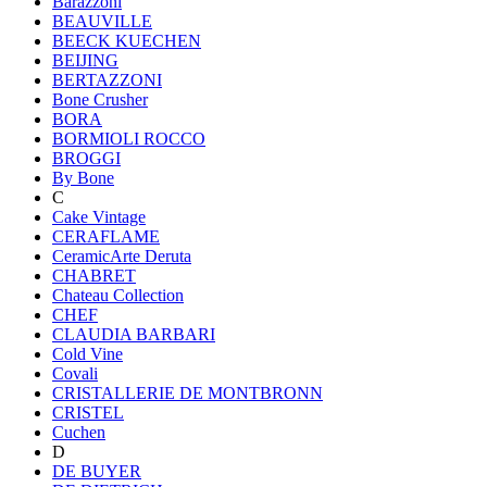
Barazzoni
BEAUVILLE
BEECK KUECHEN
BEIJING
BERTAZZONI
Bone Crusher
BORA
BORMIOLI ROCCO
BROGGI
By Bone
C
Cake Vintage
CERAFLAME
CeramicArte Deruta
CHABRET
Chateau Collection
CHEF
CLAUDIA BARBARI
Cold Vine
Covali
CRISTALLERIE DE MONTBRONN
CRISTEL
Cuchen
D
DE BUYER