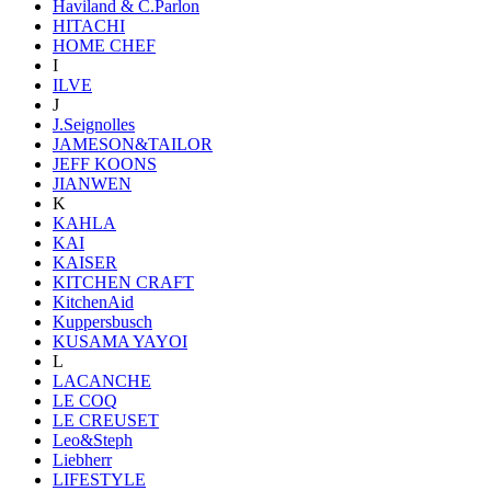
Haviland & C.Parlon
HITACHI
HOME CHEF
I
ILVE
J
J.Seignolles
JAMESON&TAILOR
JEFF KOONS
JIANWEN
K
KAHLA
KAI
KAISER
KITCHEN CRAFT
KitchenAid
Kuppersbusch
KUSAMA YAYOI
L
LACANCHE
LE COQ
LE CREUSET
Leo&Steph
Liebherr
LIFESTYLE