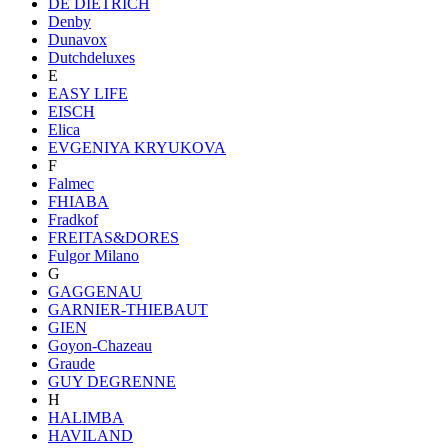
DE DIETRICH
Denby
Dunavox
Dutchdeluxes
E
EASY LIFE
EISCH
Elica
EVGENIYA KRYUKOVA
F
Falmec
FHIABA
Fradkof
FREITAS&DORES
Fulgor Milano
G
GAGGENAU
GARNIER-THIEBAUT
GIEN
Goyon-Chazeau
Graude
GUY DEGRENNE
H
HALIMBA
HAVILAND