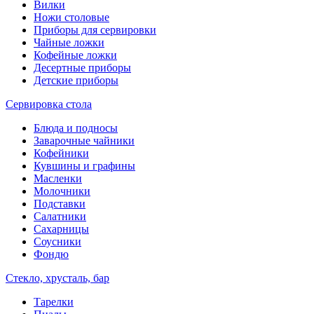
Вилки
Ножи столовые
Приборы для сервировки
Чайные ложки
Кофейные ложки
Десертные приборы
Детские приборы
Сервировка стола
Блюда и подносы
Заварочные чайники
Кофейники
Кувшины и графины
Масленки
Молочники
Подставки
Салатники
Сахарницы
Соусники
Фондю
Стекло, хрусталь, бар
Тарелки