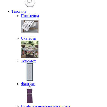
Текстиль
Полотенца
Скатерти
Тет-а-тет
Фартуки
Салфетки подставки и кольца