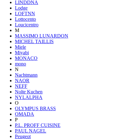
LINDDNA
Lodge
LOFTNN
Lottocento
Loucicentro
M
MASSIMO LUNARDON
MICHEL TAILLIS
Miele
Miyabi
MONACO
mono
N
Nachtmann
NAOR
NEFF
Nolte Kuchen
NYLALPHA
O
OLYMPUS BRASS
OMADA
P
P.L. PROFF CUISINE
PAUL NAGEL
Peugeot