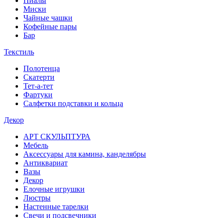
Пиалы
Миски
Чайные чашки
Кофейные пары
Бар
Текстиль
Полотенца
Скатерти
Тет-а-тет
Фартуки
Салфетки подставки и кольца
Декор
АРТ СКУЛЬПТУРА
Мебель
Аксессуары для камина, канделябры
Антиквариат
Вазы
Декор
Елочные игрушки
Люстры
Настенные тарелки
Свечи и подсвечники