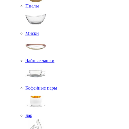
Пиалы
Миски
Чайные чашки
Кофейные пары
Бар