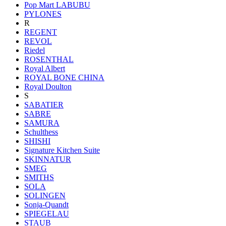
Pop Mart LABUBU
PYLONES
R
REGENT
REVOL
Riedel
ROSENTHAL
Royal Albert
ROYAL BONE CHINA
Royal Doulton
S
SABATIER
SABRE
SAMURA
Schulthess
SHISHI
Signature Kitchen Suite
SKINNATUR
SMEG
SMITHS
SOLA
SOLINGEN
Sonja-Quandt
SPIEGELAU
STAUB