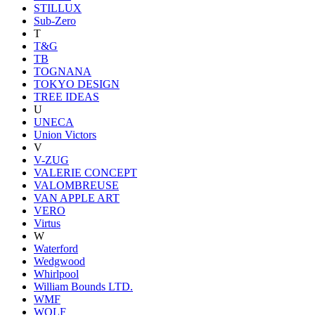
STILLUX
Sub-Zero
T
T&G
TB
TOGNANA
TOKYO DESIGN
TREE IDEAS
U
UNECA
Union Victors
V
V-ZUG
VALERIE CONCEPT
VALOMBREUSE
VAN APPLE ART
VERO
Virtus
W
Waterford
Wedgwood
Whirlpool
William Bounds LTD.
WMF
WOLF