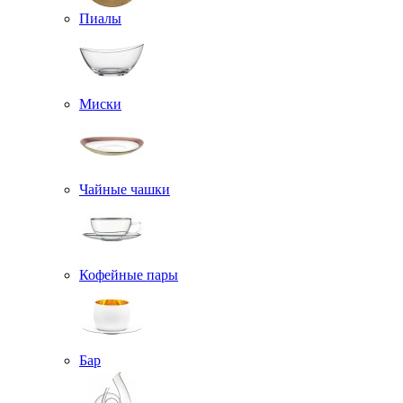
Пиалы
Миски
Чайные чашки
Кофейные пары
Бар