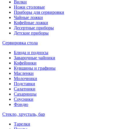
Вилки
Ножи столовые
Приборы для сервировки
Чайные ложки
Кофейные ложки
Десертные приборы
Детские приборы
Сервировка стола
Блюда и подносы
Заварочные чайники
Кофейники
Кувшины и графины
Масленки
Молочники
Подставки
Салатники
Сахарницы
Соусники
Фондю
Стекло, хрусталь, бар
Тарелки