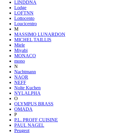
LINDDNA
Lodge
LOFTNN
Lottocento
Loucicentro
M
MASSIMO LUNARDON
MICHEL TAILLIS
Miele
Miyabi
MONACO
mono
N
Nachtmann
NAOR
NEFF
Nolte Kuchen
NYLALPHA
O
OLYMPUS BRASS
OMADA
P
P.L. PROFF CUISINE
PAUL NAGEL
Peugeot