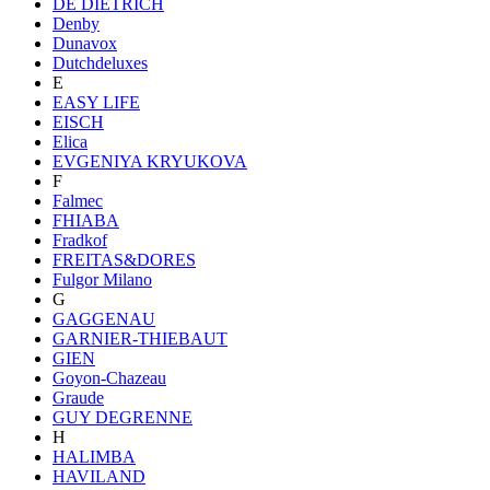
DE DIETRICH
Denby
Dunavox
Dutchdeluxes
E
EASY LIFE
EISCH
Elica
EVGENIYA KRYUKOVA
F
Falmec
FHIABA
Fradkof
FREITAS&DORES
Fulgor Milano
G
GAGGENAU
GARNIER-THIEBAUT
GIEN
Goyon-Chazeau
Graude
GUY DEGRENNE
H
HALIMBA
HAVILAND