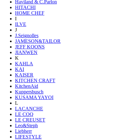
Haviland & C.Parlon
HITACHI
HOME CHEF
I
ILVE
J
J.Seignolles
JAMESON&TAILOR
JEFF KOONS
JIANWEN
K
KAHLA
KAI
KAISER
KITCHEN CRAFT
KitchenAid
Kuppersbusch
KUSAMA YAYOI
L
LACANCHE
LE COQ
LE CREUSET
Leo&Steph
Liebherr
LIFESTYLE