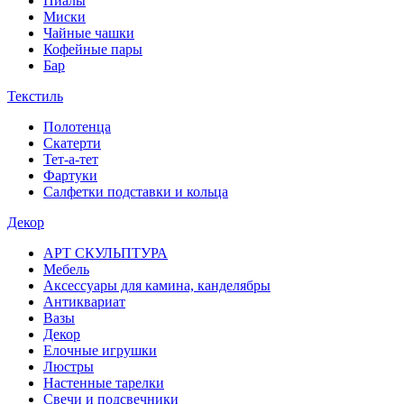
Пиалы
Миски
Чайные чашки
Кофейные пары
Бар
Текстиль
Полотенца
Скатерти
Тет-а-тет
Фартуки
Салфетки подставки и кольца
Декор
АРТ СКУЛЬПТУРА
Мебель
Аксессуары для камина, канделябры
Антиквариат
Вазы
Декор
Елочные игрушки
Люстры
Настенные тарелки
Свечи и подсвечники