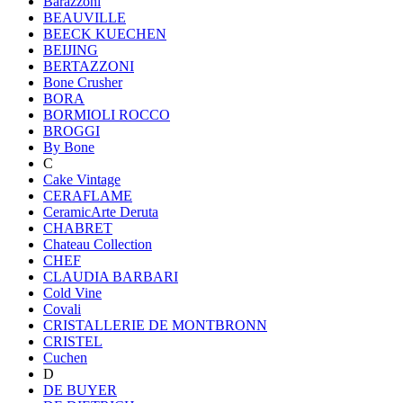
Barazzoni
BEAUVILLE
BEECK KUECHEN
BEIJING
BERTAZZONI
Bone Crusher
BORA
BORMIOLI ROCCO
BROGGI
By Bone
C
Cake Vintage
CERAFLAME
CeramicArte Deruta
CHABRET
Chateau Collection
CHEF
CLAUDIA BARBARI
Cold Vine
Covali
CRISTALLERIE DE MONTBRONN
CRISTEL
Cuchen
D
DE BUYER