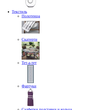
Текстиль
Полотенца
Скатерти
Тет-а-тет
Фартуки
Салфетки подставки и кольца