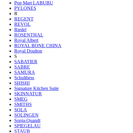
Pop Mart LABUBU
PYLONES
R
REGENT
REVOL
Riedel
ROSENTHAL
Royal Albert
ROYAL BONE CHINA
Royal Doulton
S
SABATIER
SABRE
SAMURA
Schulthess
SHISHI
Signature Kitchen Suite
SKINNATUR
SMEG
SMITHS
SOLA
SOLINGEN
Sonja-Quandt
SPIEGELAU
STAUB