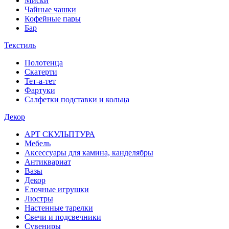
Миски
Чайные чашки
Кофейные пары
Бар
Текстиль
Полотенца
Скатерти
Тет-а-тет
Фартуки
Салфетки подставки и кольца
Декор
АРТ СКУЛЬПТУРА
Мебель
Аксессуары для камина, канделябры
Антиквариат
Вазы
Декор
Елочные игрушки
Люстры
Настенные тарелки
Свечи и подсвечники
Сувениры