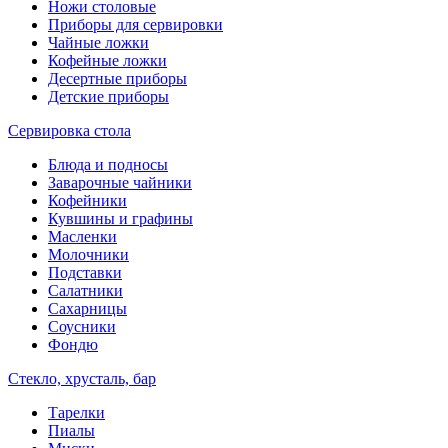
Ножи столовые
Приборы для сервировки
Чайные ложки
Кофейные ложки
Десертные приборы
Детские приборы
Сервировка стола
Блюда и подносы
Заварочные чайники
Кофейники
Кувшины и графины
Масленки
Молочники
Подставки
Салатники
Сахарницы
Соусники
Фондю
Стекло, хрусталь, бар
Тарелки
Пиалы