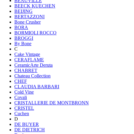
BEAUVILLE
BEECK KUECHEN
BEIJING
BERTAZZONI
Bone Crusher
BORA
BORMIOLI ROCCO
BROGGI
By Bone
C
Cake Vintage
CERAFLAME
CeramicArte Deruta
CHABRET
Chateau Collection
CHEF
CLAUDIA BARBARI
Cold Vine
Covali
CRISTALLERIE DE MONTBRONN
CRISTEL
Cuchen
D
DE BUYER
DE DIETRICH