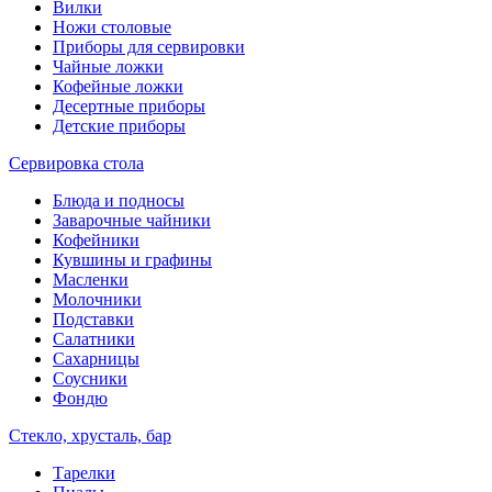
Вилки
Ножи столовые
Приборы для сервировки
Чайные ложки
Кофейные ложки
Десертные приборы
Детские приборы
Сервировка стола
Блюда и подносы
Заварочные чайники
Кофейники
Кувшины и графины
Масленки
Молочники
Подставки
Салатники
Сахарницы
Соусники
Фондю
Стекло, хрусталь, бар
Тарелки