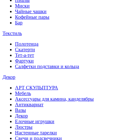
Пиалы
Миски
Чайные чашки
Кофейные пары
Бар
Текстиль
Полотенца
Скатерти
Тет-а-тет
Фартуки
Салфетки подставки и кольца
Декор
АРТ СКУЛЬПТУРА
Мебель
Аксессуары для камина, канделябры
Антиквариат
Вазы
Декор
Елочные игрушки
Люстры
Настенные тарелки
Свечи и подсвечники