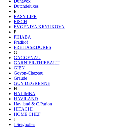
Dunavox
Dutchdeluxes
E
EASY LIFE
EISCH
EVGENIYA KRYUKOVA
F
FHIABA
Fradkof
FREITAS&DORES
G
GAGGENAU
GARNIER-THIEBAUT
GIEN
Goyon-Chazeau
Graude
GUY DEGRENNE
H
HALIMBA
HAVILAND
Haviland & C.Parlon
HITACHI
HOME CHEF
J
J.Seignolles