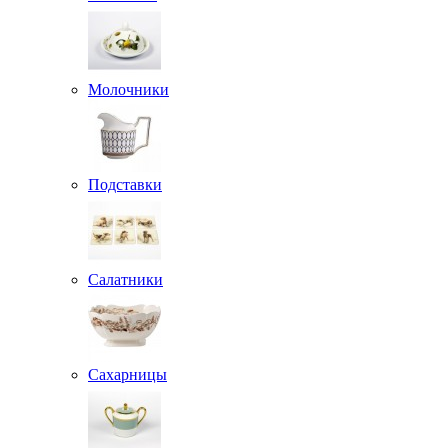
Молочники
Подставки
Салатники
Сахарницы