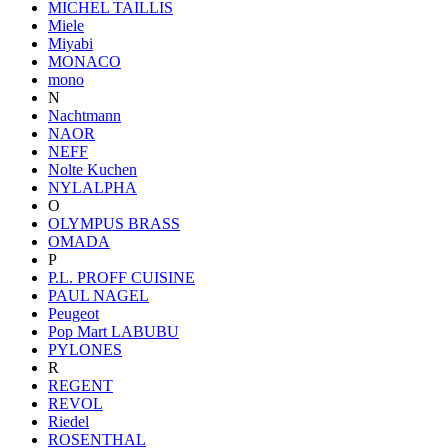
MICHEL TAILLIS
Miele
Miyabi
MONACO
mono
N
Nachtmann
NAOR
NEFF
Nolte Kuchen
NYLALPHA
O
OLYMPUS BRASS
OMADA
P
P.L. PROFF CUISINE
PAUL NAGEL
Peugeot
Pop Mart LABUBU
PYLONES
R
REGENT
REVOL
Riedel
ROSENTHAL