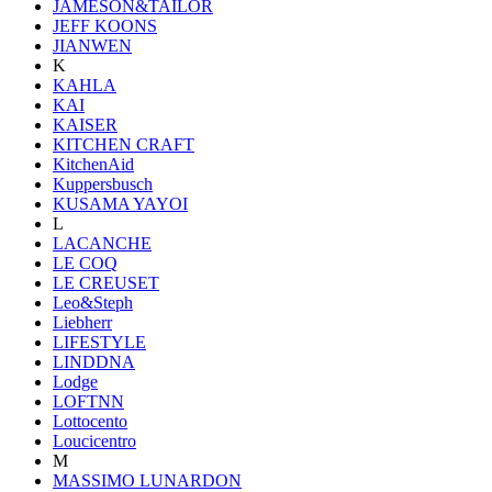
JAMESON&TAILOR
JEFF KOONS
JIANWEN
K
KAHLA
KAI
KAISER
KITCHEN CRAFT
KitchenAid
Kuppersbusch
KUSAMA YAYOI
L
LACANCHE
LE COQ
LE CREUSET
Leo&Steph
Liebherr
LIFESTYLE
LINDDNA
Lodge
LOFTNN
Lottocento
Loucicentro
M
MASSIMO LUNARDON