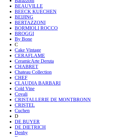
Barazzoni
BEAUVILLE
BEECK KUECHEN
BEIJING
BERTAZZONI
BORMIOLI ROCCO
BROGGI
By Bone
C
Cake Vintage
CERAFLAME
CeramicArte Deruta
CHABRET
Chateau Collection
CHEF
CLAUDIA BARBARI
Cold Vine
Covali
CRISTALLERIE DE MONTBRONN
CRISTEL
Cuchen
D
DE BUYER
DE DIETRICH
Denby