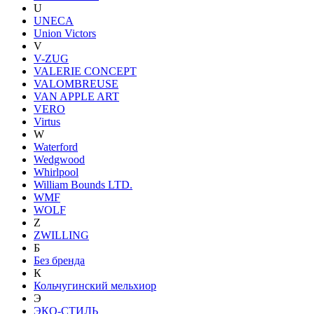
U
UNECA
Union Victors
V
V-ZUG
VALERIE CONCEPT
VALOMBREUSE
VAN APPLE ART
VERO
Virtus
W
Waterford
Wedgwood
Whirlpool
William Bounds LTD.
WMF
WOLF
Z
ZWILLING
Б
Без бренда
К
Кольчугинский мельхиор
Э
ЭКО-СТИЛЬ