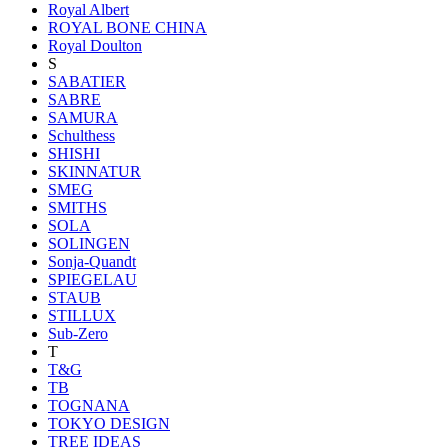
Royal Albert
ROYAL BONE CHINA
Royal Doulton
S
SABATIER
SABRE
SAMURA
Schulthess
SHISHI
SKINNATUR
SMEG
SMITHS
SOLA
SOLINGEN
Sonja-Quandt
SPIEGELAU
STAUB
STILLUX
Sub-Zero
T
T&G
TB
TOGNANA
TOKYO DESIGN
TREE IDEAS