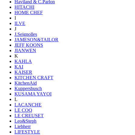
Haviland & C.Parlon
HITACHI
HOME CHEF
I
ILVE
J
J.Seignolles
JAMESON&TAILOR
JEFF KOONS
JIANWEN
K
KAHLA
KAI
KAISER
KITCHEN CRAFT
KitchenAid
Kuppersbusch
KUSAMA YAYOI
L
LACANCHE
LE COQ
LE CREUSET
Leo&Steph
Liebherr
LIFESTYLE