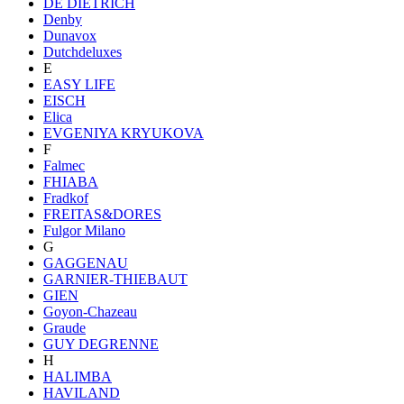
DE DIETRICH
Denby
Dunavox
Dutchdeluxes
E
EASY LIFE
EISCH
Elica
EVGENIYA KRYUKOVA
F
Falmec
FHIABA
Fradkof
FREITAS&DORES
Fulgor Milano
G
GAGGENAU
GARNIER-THIEBAUT
GIEN
Goyon-Chazeau
Graude
GUY DEGRENNE
H
HALIMBA
HAVILAND