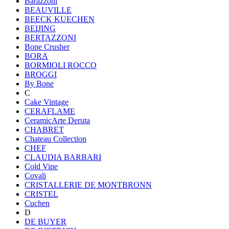
Barazzoni
BEAUVILLE
BEECK KUECHEN
BEIJING
BERTAZZONI
Bone Crusher
BORA
BORMIOLI ROCCO
BROGGI
By Bone
C
Cake Vintage
CERAFLAME
CeramicArte Deruta
CHABRET
Chateau Collection
CHEF
CLAUDIA BARBARI
Cold Vine
Covali
CRISTALLERIE DE MONTBRONN
CRISTEL
Cuchen
D
DE BUYER