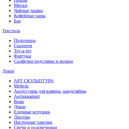
Пиалы
Миски
Чайные чашки
Кофейные пары
Бар
Текстиль
Полотенца
Скатерти
Тет-а-тет
Фартуки
Салфетки подставки и кольца
Декор
АРТ СКУЛЬПТУРА
Мебель
Аксессуары для камина, канделябры
Антиквариат
Вазы
Декор
Елочные игрушки
Люстры
Настенные тарелки
Свечи и подсвечники