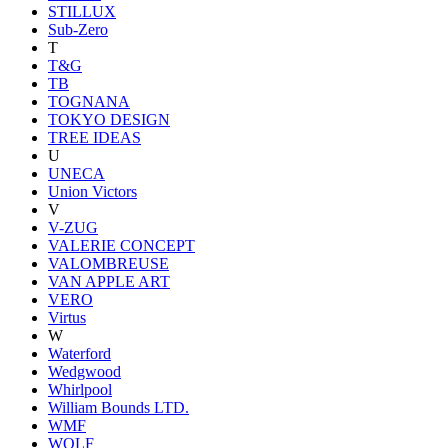
STILLUX
Sub-Zero
T
T&G
TB
TOGNANA
TOKYO DESIGN
TREE IDEAS
U
UNECA
Union Victors
V
V-ZUG
VALERIE CONCEPT
VALOMBREUSE
VAN APPLE ART
VERO
Virtus
W
Waterford
Wedgwood
Whirlpool
William Bounds LTD.
WMF
WOLF