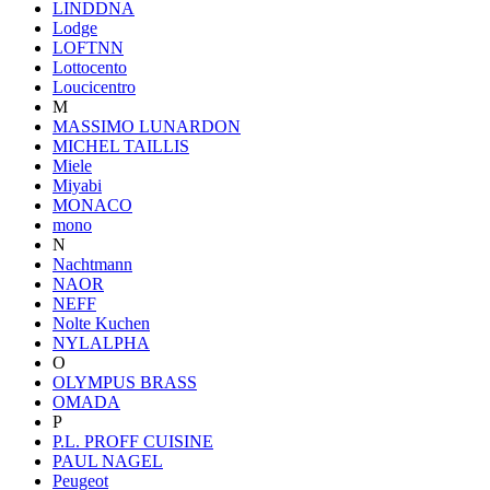
LINDDNA
Lodge
LOFTNN
Lottocento
Loucicentro
M
MASSIMO LUNARDON
MICHEL TAILLIS
Miele
Miyabi
MONACO
mono
N
Nachtmann
NAOR
NEFF
Nolte Kuchen
NYLALPHA
O
OLYMPUS BRASS
OMADA
P
P.L. PROFF CUISINE
PAUL NAGEL
Peugeot