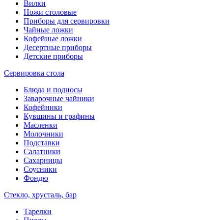
Вилки
Ножи столовые
Приборы для сервировки
Чайные ложки
Кофейные ложки
Десертные приборы
Детские приборы
Сервировка стола
Блюда и подносы
Заварочные чайники
Кофейники
Кувшины и графины
Масленки
Молочники
Подставки
Салатники
Сахарницы
Соусники
Фондю
Стекло, хрусталь, бар
Тарелки