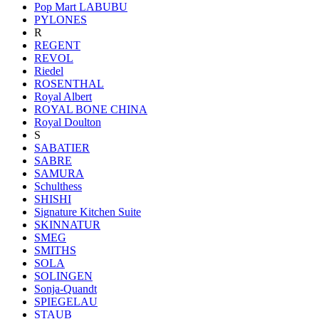
Pop Mart LABUBU
PYLONES
R
REGENT
REVOL
Riedel
ROSENTHAL
Royal Albert
ROYAL BONE CHINA
Royal Doulton
S
SABATIER
SABRE
SAMURA
Schulthess
SHISHI
Signature Kitchen Suite
SKINNATUR
SMEG
SMITHS
SOLA
SOLINGEN
Sonja-Quandt
SPIEGELAU
STAUB