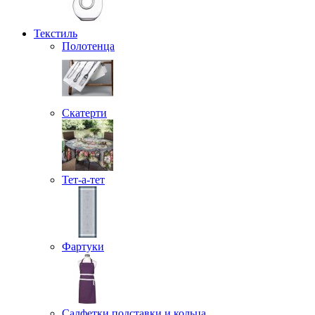
Текстиль
Полотенца
Скатерти
Тет-а-тет
Фартуки
Салфетки подставки и кольца