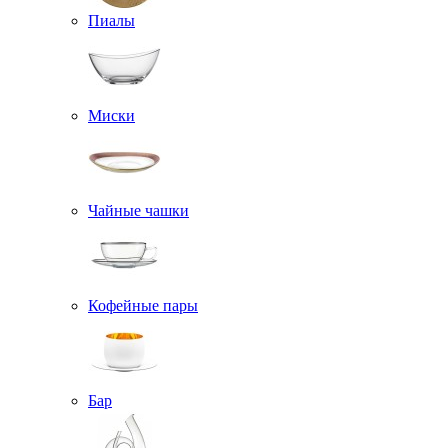
Пиалы
Миски
Чайные чашки
Кофейные пары
Бар