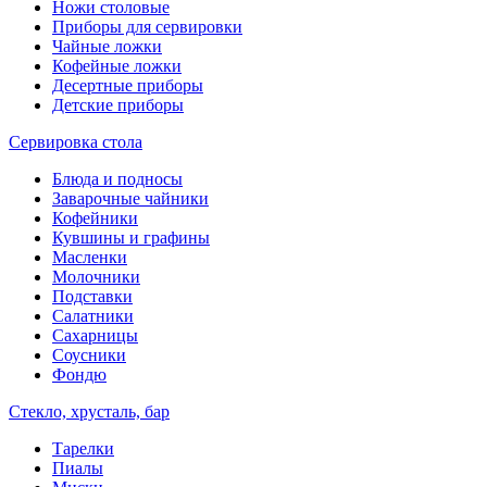
Ножи столовые
Приборы для сервировки
Чайные ложки
Кофейные ложки
Десертные приборы
Детские приборы
Сервировка стола
Блюда и подносы
Заварочные чайники
Кофейники
Кувшины и графины
Масленки
Молочники
Подставки
Салатники
Сахарницы
Соусники
Фондю
Стекло, хрусталь, бар
Тарелки
Пиалы