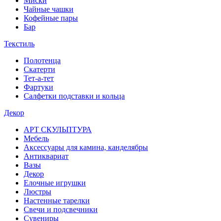
Миски
Чайные чашки
Кофейные пары
Бар
Текстиль
Полотенца
Скатерти
Тет-а-тет
Фартуки
Салфетки подставки и кольца
Декор
АРТ СКУЛЬПТУРА
Мебель
Аксессуары для камина, канделябры
Антиквариат
Вазы
Декор
Елочные игрушки
Люстры
Настенные тарелки
Свечи и подсвечники
Сувениры