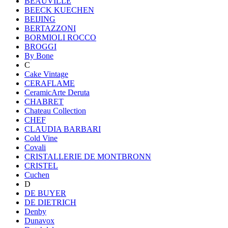
BEAUVILLE
BEECK KUECHEN
BEIJING
BERTAZZONI
BORMIOLI ROCCO
BROGGI
By Bone
C
Cake Vintage
CERAFLAME
CeramicArte Deruta
CHABRET
Chateau Collection
CHEF
CLAUDIA BARBARI
Cold Vine
Covali
CRISTALLERIE DE MONTBRONN
CRISTEL
Cuchen
D
DE BUYER
DE DIETRICH
Denby
Dunavox