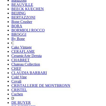
Barazzoni
BEAUVILLE
BEECK KUECHEN
BEIJING
BERTAZZONI
Bone Crusher
BORA
BORMIOLI ROCCO
BROGGI
By Bone
C
Cake Vintage
CERAFLAME
CeramicArte Deruta
CHABRET
Chateau Collection
CHEF
CLAUDIA BARBARI
Cold Vine
Covali
CRISTALLERIE DE MONTBRONN
CRISTEL
Cuchen
D
DE BUYER