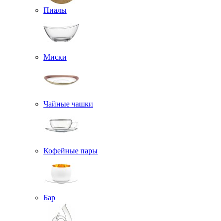
Пиалы
Миски
Чайные чашки
Кофейные пары
Бар