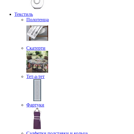
Текстиль
Полотенца
Скатерти
Тет-а-тет
Фартуки
Салфетки подставки и кольца