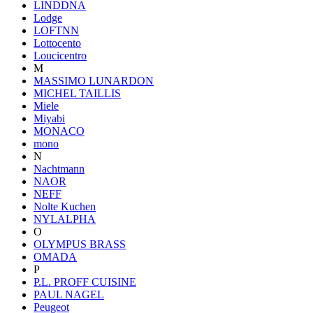
LINDDNA
Lodge
LOFTNN
Lottocento
Loucicentro
M
MASSIMO LUNARDON
MICHEL TAILLIS
Miele
Miyabi
MONACO
mono
N
Nachtmann
NAOR
NEFF
Nolte Kuchen
NYLALPHA
O
OLYMPUS BRASS
OMADA
P
P.L. PROFF CUISINE
PAUL NAGEL
Peugeot