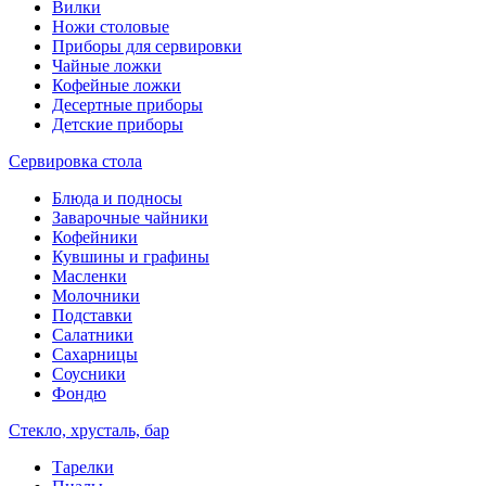
Вилки
Ножи столовые
Приборы для сервировки
Чайные ложки
Кофейные ложки
Десертные приборы
Детские приборы
Сервировка стола
Блюда и подносы
Заварочные чайники
Кофейники
Кувшины и графины
Масленки
Молочники
Подставки
Салатники
Сахарницы
Соусники
Фондю
Стекло, хрусталь, бар
Тарелки