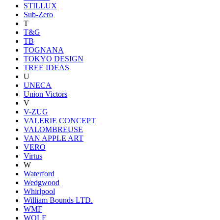
STILLUX
Sub-Zero
T
T&G
TB
TOGNANA
TOKYO DESIGN
TREE IDEAS
U
UNECA
Union Victors
V
V-ZUG
VALERIE CONCEPT
VALOMBREUSE
VAN APPLE ART
VERO
Virtus
W
Waterford
Wedgwood
Whirlpool
William Bounds LTD.
WMF
WOLF