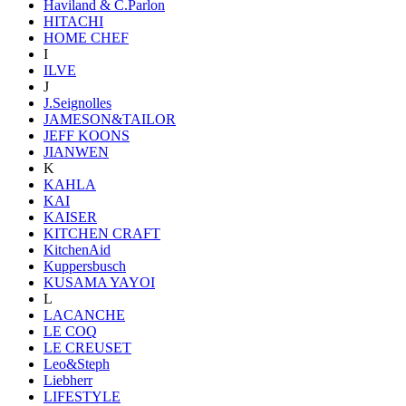
Haviland & C.Parlon
HITACHI
HOME CHEF
I
ILVE
J
J.Seignolles
JAMESON&TAILOR
JEFF KOONS
JIANWEN
K
KAHLA
KAI
KAISER
KITCHEN CRAFT
KitchenAid
Kuppersbusch
KUSAMA YAYOI
L
LACANCHE
LE COQ
LE CREUSET
Leo&Steph
Liebherr
LIFESTYLE