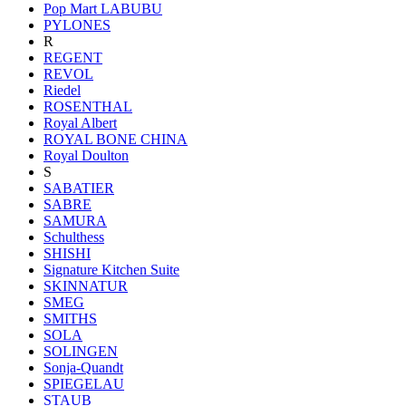
Pop Mart LABUBU
PYLONES
R
REGENT
REVOL
Riedel
ROSENTHAL
Royal Albert
ROYAL BONE CHINA
Royal Doulton
S
SABATIER
SABRE
SAMURA
Schulthess
SHISHI
Signature Kitchen Suite
SKINNATUR
SMEG
SMITHS
SOLA
SOLINGEN
Sonja-Quandt
SPIEGELAU
STAUB