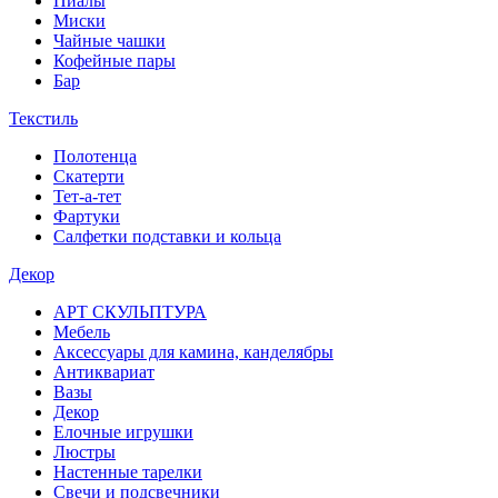
Пиалы
Миски
Чайные чашки
Кофейные пары
Бар
Текстиль
Полотенца
Скатерти
Тет-а-тет
Фартуки
Салфетки подставки и кольца
Декор
АРТ СКУЛЬПТУРА
Мебель
Аксессуары для камина, канделябры
Антиквариат
Вазы
Декор
Елочные игрушки
Люстры
Настенные тарелки
Свечи и подсвечники