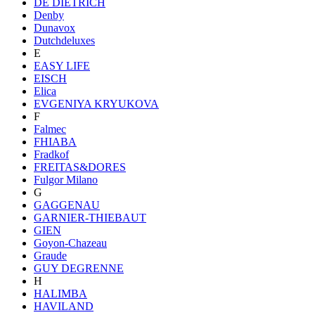
DE DIETRICH
Denby
Dunavox
Dutchdeluxes
E
EASY LIFE
EISCH
Elica
EVGENIYA KRYUKOVA
F
Falmec
FHIABA
Fradkof
FREITAS&DORES
Fulgor Milano
G
GAGGENAU
GARNIER-THIEBAUT
GIEN
Goyon-Chazeau
Graude
GUY DEGRENNE
H
HALIMBA
HAVILAND