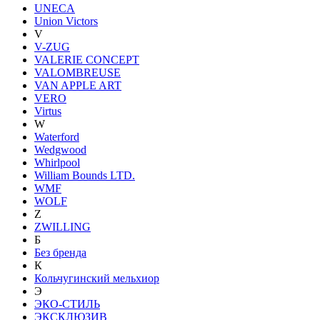
UNECA
Union Victors
V
V-ZUG
VALERIE CONCEPT
VALOMBREUSE
VAN APPLE ART
VERO
Virtus
W
Waterford
Wedgwood
Whirlpool
William Bounds LTD.
WMF
WOLF
Z
ZWILLING
Б
Без бренда
К
Кольчугинский мельхиор
Э
ЭКО-СТИЛЬ
ЭКСКЛЮЗИВ