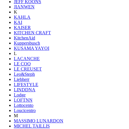
JEFF KOONS
JIANWEN
K
KAHLA
KAI
KAISER
KITCHEN CRAFT
KitchenAid
Kuppersbusch
KUSAMA YAYOI
L
LACANCHE
LE COQ
LE CREUSET
Leo&Steph
Liebherr
LIFESTYLE
LINDDNA
Lodge
LOFTNN
Lottocento
Loucicentro
M
MASSIMO LUNARDON
MICHEL TAILLIS