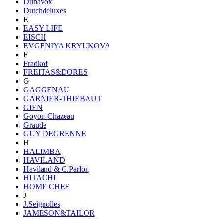
Dunavox
Dutchdeluxes
E
EASY LIFE
EISCH
EVGENIYA KRYUKOVA
F
Fradkof
FREITAS&DORES
G
GAGGENAU
GARNIER-THIEBAUT
GIEN
Goyon-Chazeau
Graude
GUY DEGRENNE
H
HALIMBA
HAVILAND
Haviland & C.Parlon
HITACHI
HOME CHEF
J
J.Seignolles
JAMESON&TAILOR