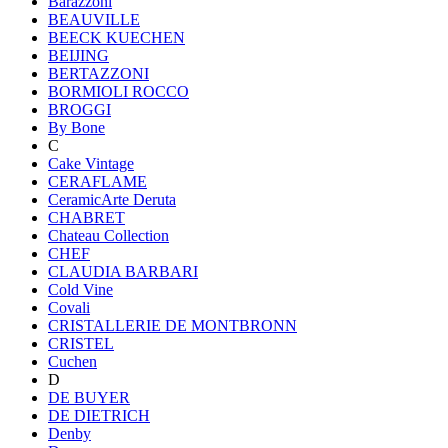
Barazzoni
BEAUVILLE
BEECK KUECHEN
BEIJING
BERTAZZONI
BORMIOLI ROCCO
BROGGI
By Bone
C
Cake Vintage
CERAFLAME
CeramicArte Deruta
CHABRET
Chateau Collection
CHEF
CLAUDIA BARBARI
Cold Vine
Covali
CRISTALLERIE DE MONTBRONN
CRISTEL
Cuchen
D
DE BUYER
DE DIETRICH
Denby