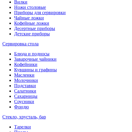
Вилки
Ножи столовые
Приборы для сервировки
Чайные ложки
Кофейные ложки
Десертные приборы
Детские приборы
Сервировка стола
Блюда и подносы
Заварочные чайники
Кофейники
Кувшины и графины
Масленки
Молочники
Подставки
Салатники
Сахарницы
Соусники
Фондю
Стекло, хрусталь, бар
Тарелки