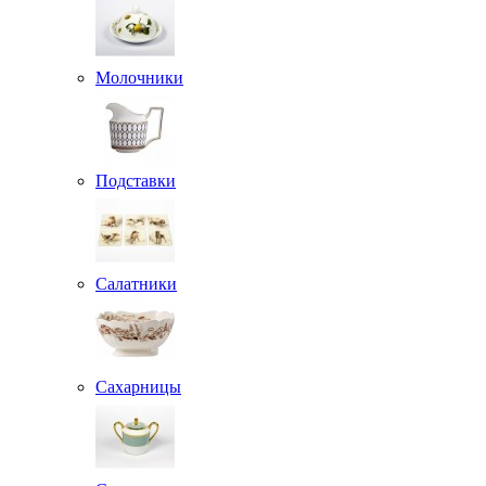
Молочники
Подставки
Салатники
Сахарницы