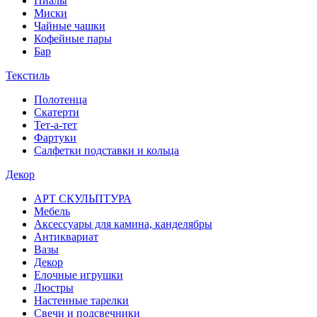
Пиалы
Миски
Чайные чашки
Кофейные пары
Бар
Текстиль
Полотенца
Скатерти
Тет-а-тет
Фартуки
Салфетки подставки и кольца
Декор
АРТ СКУЛЬПТУРА
Мебель
Аксессуары для камина, канделябры
Антиквариат
Вазы
Декор
Елочные игрушки
Люстры
Настенные тарелки
Свечи и подсвечники