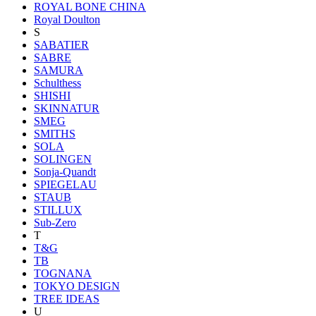
ROYAL BONE CHINA
Royal Doulton
S
SABATIER
SABRE
SAMURA
Schulthess
SHISHI
SKINNATUR
SMEG
SMITHS
SOLA
SOLINGEN
Sonja-Quandt
SPIEGELAU
STAUB
STILLUX
Sub-Zero
T
T&G
TB
TOGNANA
TOKYO DESIGN
TREE IDEAS
U