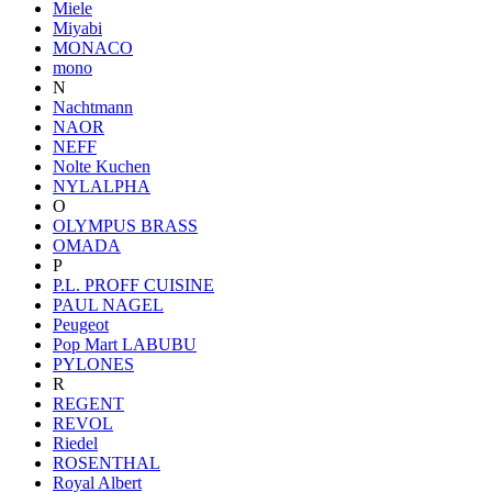
Miele
Miyabi
MONACO
mono
N
Nachtmann
NAOR
NEFF
Nolte Kuchen
NYLALPHA
O
OLYMPUS BRASS
OMADA
P
P.L. PROFF CUISINE
PAUL NAGEL
Peugeot
Pop Mart LABUBU
PYLONES
R
REGENT
REVOL
Riedel
ROSENTHAL
Royal Albert