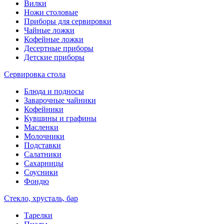
Вилки
Ножи столовые
Приборы для сервировки
Чайные ложки
Кофейные ложки
Десертные приборы
Детские приборы
Сервировка стола
Блюда и подносы
Заварочные чайники
Кофейники
Кувшины и графины
Масленки
Молочники
Подставки
Салатники
Сахарницы
Соусники
Фондю
Стекло, хрусталь, бар
Тарелки