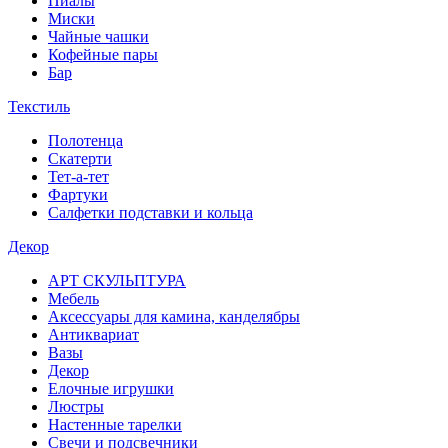
Пиалы
Миски
Чайные чашки
Кофейные пары
Бар
Текстиль
Полотенца
Скатерти
Тет-а-тет
Фартуки
Салфетки подставки и кольца
Декор
АРТ СКУЛЬПТУРА
Мебель
Аксессуары для камина, канделябры
Антиквариат
Вазы
Декор
Елочные игрушки
Люстры
Настенные тарелки
Свечи и подсвечники