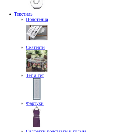
Текстиль
Полотенца
Скатерти
Тет-а-тет
Фартуки
Салфетки подставки и кольца