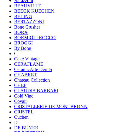
Barazzoni
BEAUVILLE
BEECK KUECHEN
BEIJING
BERTAZZONI
Bone Crusher
BORA
BORMIOLI ROCCO
BROGGI
By Bone
C
Cake Vintage
CERAFLAME
CeramicArte Deruta
CHABRET
Chateau Collection
CHEF
CLAUDIA BARBARI
Cold Vine
Covali
CRISTALLERIE DE MONTBRONN
CRISTEL
Cuchen
D
DE BUYER