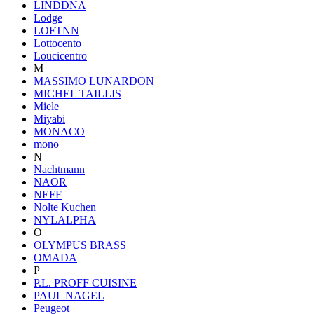
LINDDNA
Lodge
LOFTNN
Lottocento
Loucicentro
M
MASSIMO LUNARDON
MICHEL TAILLIS
Miele
Miyabi
MONACO
mono
N
Nachtmann
NAOR
NEFF
Nolte Kuchen
NYLALPHA
O
OLYMPUS BRASS
OMADA
P
P.L. PROFF CUISINE
PAUL NAGEL
Peugeot