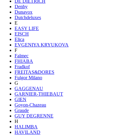
DE DIETRICH
Denby
Dunavox
Dutchdeluxes
E
EASY LIFE
EISCH
Elica
EVGENIYA KRYUKOVA
F
Falmec
FHIABA
Fradkof
FREITAS&DORES
Fulgor Milano
G
GAGGENAU
GARNIER-THIEBAUT
GIEN
Goyon-Chazeau
Graude
GUY DEGRENNE
H
HALIMBA
HAVILAND