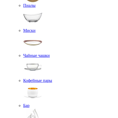
Пиалы
Миски
Чайные чашки
Кофейные пары
Бар