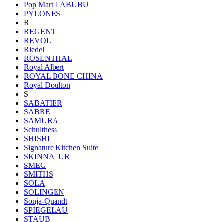
Pop Mart LABUBU
PYLONES
R
REGENT
REVOL
Riedel
ROSENTHAL
Royal Albert
ROYAL BONE CHINA
Royal Doulton
S
SABATIER
SABRE
SAMURA
Schulthess
SHISHI
Signature Kitchen Suite
SKINNATUR
SMEG
SMITHS
SOLA
SOLINGEN
Sonja-Quandt
SPIEGELAU
STAUB