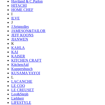
Haviland & C.Parlon
HITACHI
HOME CHEF
I
ILVE
J
J.Seignolles
JAMESON&TAILOR
JEFF KOONS
JIANWEN
K
KAHLA
KAI
KAISER
KITCHEN CRAFT
KitchenAid
Kuppersbusch
KUSAMA YAYOI
L
LACANCHE
LE COQ
LE CREUSET
Leo&Steph
Liebherr
LIFESTYLE