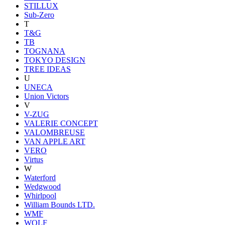
STILLUX
Sub-Zero
T
T&G
TB
TOGNANA
TOKYO DESIGN
TREE IDEAS
U
UNECA
Union Victors
V
V-ZUG
VALERIE CONCEPT
VALOMBREUSE
VAN APPLE ART
VERO
Virtus
W
Waterford
Wedgwood
Whirlpool
William Bounds LTD.
WMF
WOLF