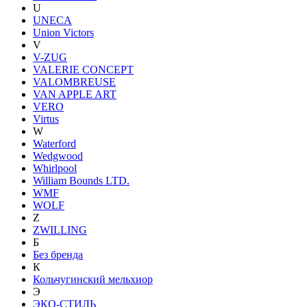
U
UNECA
Union Victors
V
V-ZUG
VALERIE CONCEPT
VALOMBREUSE
VAN APPLE ART
VERO
Virtus
W
Waterford
Wedgwood
Whirlpool
William Bounds LTD.
WMF
WOLF
Z
ZWILLING
Б
Без бренда
К
Кольчугинский мельхиор
Э
ЭКО-СТИЛЬ