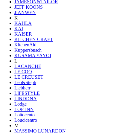
JAMESON&TAILOR
JEFF KOONS
JIANWEN
K
KAHLA
KAI
KAISER
KITCHEN CRAFT
KitchenAid
Kuppersbusch
KUSAMA YAYOI
L
LACANCHE
LE COQ
LE CREUSET
Leo&Steph
Liebherr
LIFESTYLE
LINDDNA
Lodge
LOFTNN
Lottocento
Loucicentro
M
MASSIMO LUNARDON