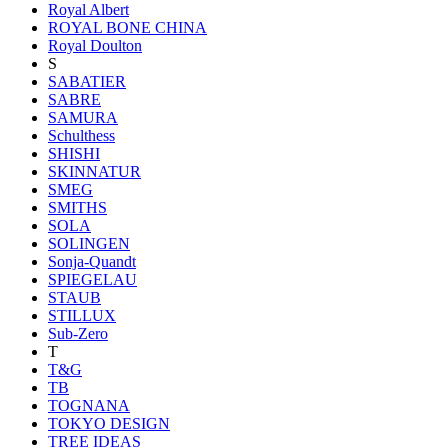
Royal Albert
ROYAL BONE CHINA
Royal Doulton
S
SABATIER
SABRE
SAMURA
Schulthess
SHISHI
SKINNATUR
SMEG
SMITHS
SOLA
SOLINGEN
Sonja-Quandt
SPIEGELAU
STAUB
STILLUX
Sub-Zero
T
T&G
TB
TOGNANA
TOKYO DESIGN
TREE IDEAS