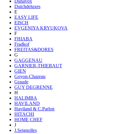
Dunavox
Dutchdeluxes
E
EASY LIFE
EISCH
EVGENIYA KRYUKOVA
F
FHIABA
Fradkof
FREITAS&DORES
G
GAGGENAU
GARNIER-THIEBAUT
GIEN
Goyon-Chazeau
Graude
GUY DEGRENNE
H
HALIMBA
HAVILAND
Haviland & C.Parlon
HITACHI
HOME CHEF
J
J.Seignolles