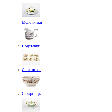
Молочники
Подставки
Салатники
Сахарницы