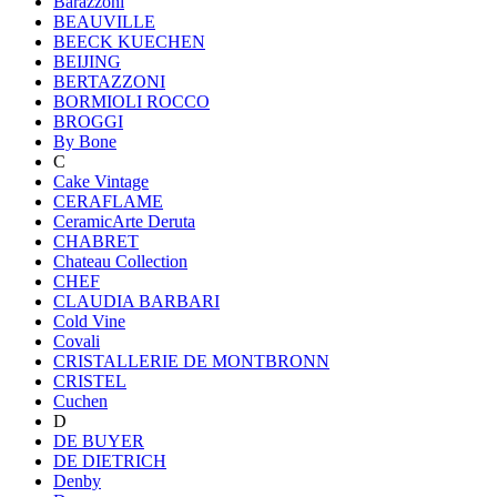
Barazzoni
BEAUVILLE
BEECK KUECHEN
BEIJING
BERTAZZONI
BORMIOLI ROCCO
BROGGI
By Bone
C
Cake Vintage
CERAFLAME
CeramicArte Deruta
CHABRET
Chateau Collection
CHEF
CLAUDIA BARBARI
Cold Vine
Covali
CRISTALLERIE DE MONTBRONN
CRISTEL
Cuchen
D
DE BUYER
DE DIETRICH
Denby