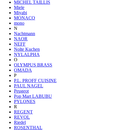
MICHEL TAILLIS
Miele
Miyabi
MONACO
mono
N
Nachtmann
NAOR
NEFF
Nolte Kuchen
NYLALPHA
O
OLYMPUS BRASS
OMADA
P
P.L. PROFF CUISINE
PAUL NAGEL
Peugeot
Pop Mart LABUBU
PYLONES
R
REGENT
REVOL
Riedel
ROSENTHAL