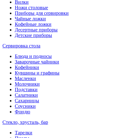
Вилки
Ножи столовые
Приборы для сервировки
Чайные ложки
Кофейные ложки
Десертные приборы
Детские приборы
Сервировка стола
Блюда и подносы
Заварочные чайники
Кофейники
Кувшины и графины
Масленки
Молочники
Подставки
Салатники
Сахарницы
Соусники
Фондю
Стекло, хрусталь, бар
Тарелки