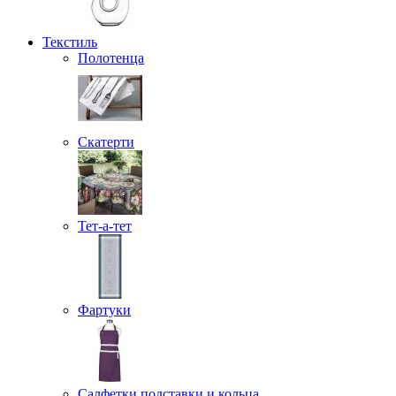
Текстиль
Полотенца
Скатерти
Тет-а-тет
Фартуки
Салфетки подставки и кольца