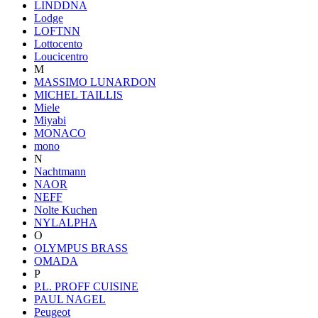
LINDDNA
Lodge
LOFTNN
Lottocento
Loucicentro
M
MASSIMO LUNARDON
MICHEL TAILLIS
Miele
Miyabi
MONACO
mono
N
Nachtmann
NAOR
NEFF
Nolte Kuchen
NYLALPHA
O
OLYMPUS BRASS
OMADA
P
P.L. PROFF CUISINE
PAUL NAGEL
Peugeot