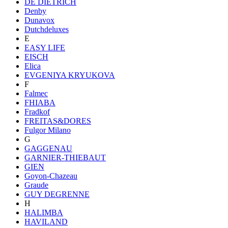
DE DIETRICH
Denby
Dunavox
Dutchdeluxes
E
EASY LIFE
EISCH
Elica
EVGENIYA KRYUKOVA
F
Falmec
FHIABA
Fradkof
FREITAS&DORES
Fulgor Milano
G
GAGGENAU
GARNIER-THIEBAUT
GIEN
Goyon-Chazeau
Graude
GUY DEGRENNE
H
HALIMBA
HAVILAND