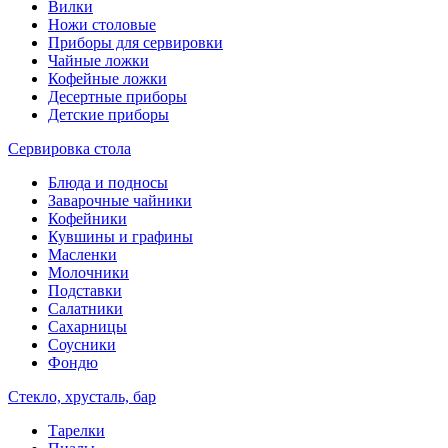
Вилки
Ножи столовые
Приборы для сервировки
Чайные ложки
Кофейные ложки
Десертные приборы
Детские приборы
Сервировка стола
Блюда и подносы
Заварочные чайники
Кофейники
Кувшины и графины
Масленки
Молочники
Подставки
Салатники
Сахарницы
Соусники
Фондю
Стекло, хрусталь, бар
Тарелки