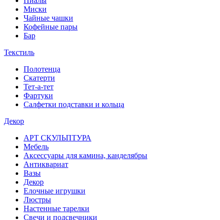
Пиалы
Миски
Чайные чашки
Кофейные пары
Бар
Текстиль
Полотенца
Скатерти
Тет-а-тет
Фартуки
Салфетки подставки и кольца
Декор
АРТ СКУЛЬПТУРА
Мебель
Аксессуары для камина, канделябры
Антиквариат
Вазы
Декор
Елочные игрушки
Люстры
Настенные тарелки
Свечи и подсвечники