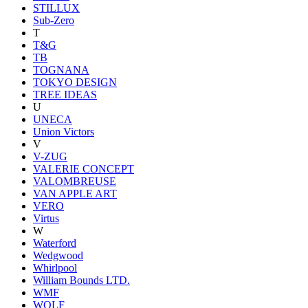
STILLUX
Sub-Zero
T
T&G
TB
TOGNANA
TOKYO DESIGN
TREE IDEAS
U
UNECA
Union Victors
V
V-ZUG
VALERIE CONCEPT
VALOMBREUSE
VAN APPLE ART
VERO
Virtus
W
Waterford
Wedgwood
Whirlpool
William Bounds LTD.
WMF
WOLF