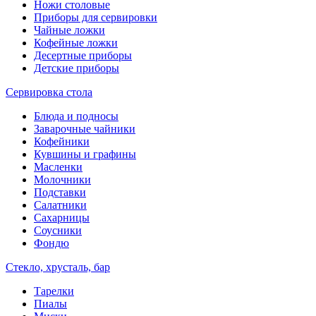
Ножи столовые
Приборы для сервировки
Чайные ложки
Кофейные ложки
Десертные приборы
Детские приборы
Сервировка стола
Блюда и подносы
Заварочные чайники
Кофейники
Кувшины и графины
Масленки
Молочники
Подставки
Салатники
Сахарницы
Соусники
Фондю
Стекло, хрусталь, бар
Тарелки
Пиалы