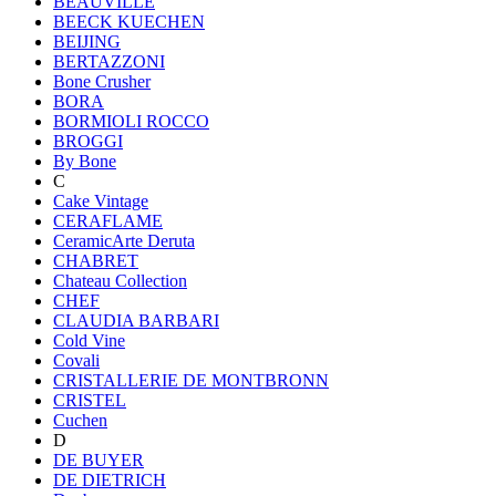
BEAUVILLE
BEECK KUECHEN
BEIJING
BERTAZZONI
Bone Crusher
BORA
BORMIOLI ROCCO
BROGGI
By Bone
C
Cake Vintage
CERAFLAME
CeramicArte Deruta
CHABRET
Chateau Collection
CHEF
CLAUDIA BARBARI
Cold Vine
Covali
CRISTALLERIE DE MONTBRONN
CRISTEL
Cuchen
D
DE BUYER
DE DIETRICH