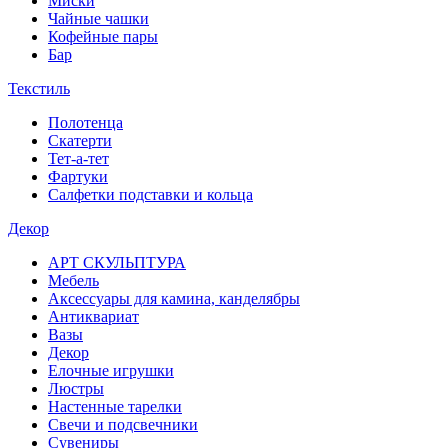
Миски
Чайные чашки
Кофейные пары
Бар
Текстиль
Полотенца
Скатерти
Тет-а-тет
Фартуки
Салфетки подставки и кольца
Декор
АРТ СКУЛЬПТУРА
Мебель
Аксессуары для камина, канделябры
Антиквариат
Вазы
Декор
Елочные игрушки
Люстры
Настенные тарелки
Свечи и подсвечники
Сувениры