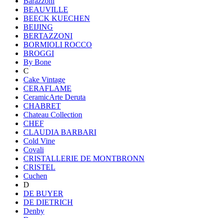
Barazzoni
BEAUVILLE
BEECK KUECHEN
BEIJING
BERTAZZONI
BORMIOLI ROCCO
BROGGI
By Bone
C
Cake Vintage
CERAFLAME
CeramicArte Deruta
CHABRET
Chateau Collection
CHEF
CLAUDIA BARBARI
Cold Vine
Covali
CRISTALLERIE DE MONTBRONN
CRISTEL
Cuchen
D
DE BUYER
DE DIETRICH
Denby