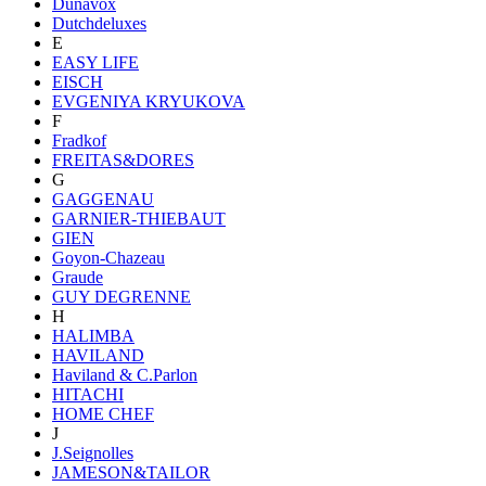
Dunavox
Dutchdeluxes
E
EASY LIFE
EISCH
EVGENIYA KRYUKOVA
F
Fradkof
FREITAS&DORES
G
GAGGENAU
GARNIER-THIEBAUT
GIEN
Goyon-Chazeau
Graude
GUY DEGRENNE
H
HALIMBA
HAVILAND
Haviland & C.Parlon
HITACHI
HOME CHEF
J
J.Seignolles
JAMESON&TAILOR