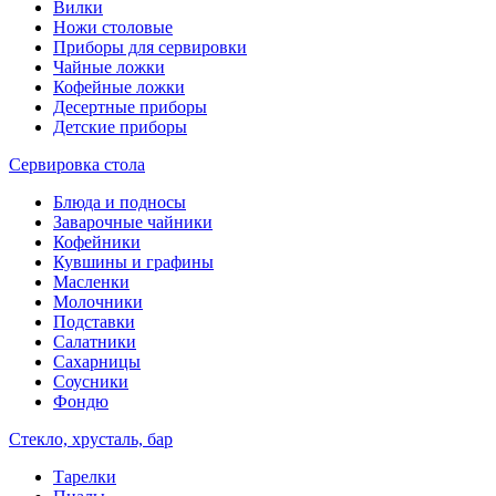
Вилки
Ножи столовые
Приборы для сервировки
Чайные ложки
Кофейные ложки
Десертные приборы
Детские приборы
Сервировка стола
Блюда и подносы
Заварочные чайники
Кофейники
Кувшины и графины
Масленки
Молочники
Подставки
Салатники
Сахарницы
Соусники
Фондю
Стекло, хрусталь, бар
Тарелки