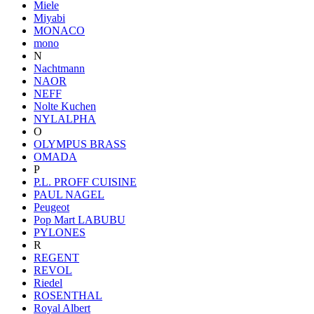
Miele
Miyabi
MONACO
mono
N
Nachtmann
NAOR
NEFF
Nolte Kuchen
NYLALPHA
O
OLYMPUS BRASS
OMADA
P
P.L. PROFF CUISINE
PAUL NAGEL
Peugeot
Pop Mart LABUBU
PYLONES
R
REGENT
REVOL
Riedel
ROSENTHAL
Royal Albert