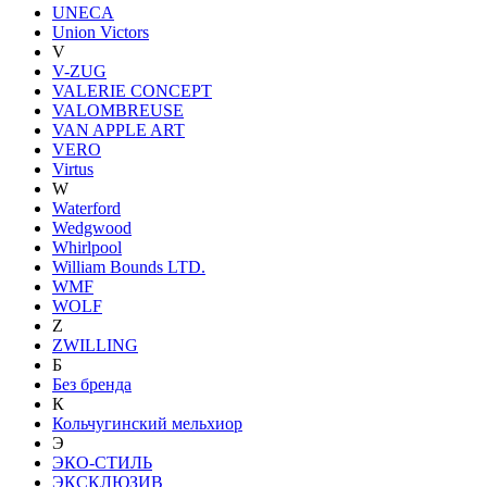
UNECA
Union Victors
V
V-ZUG
VALERIE CONCEPT
VALOMBREUSE
VAN APPLE ART
VERO
Virtus
W
Waterford
Wedgwood
Whirlpool
William Bounds LTD.
WMF
WOLF
Z
ZWILLING
Б
Без бренда
К
Кольчугинский мельхиор
Э
ЭКО-СТИЛЬ
ЭКСКЛЮЗИВ