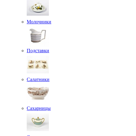
Молочники
Подставки
Салатники
Сахарницы