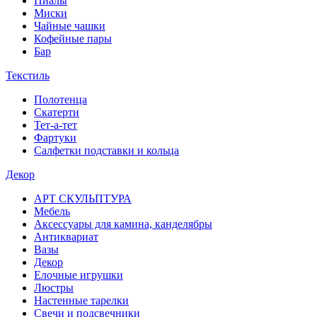
Пиалы
Миски
Чайные чашки
Кофейные пары
Бар
Текстиль
Полотенца
Скатерти
Тет-а-тет
Фартуки
Салфетки подставки и кольца
Декор
АРТ СКУЛЬПТУРА
Мебель
Аксессуары для камина, канделябры
Антиквариат
Вазы
Декор
Елочные игрушки
Люстры
Настенные тарелки
Свечи и подсвечники