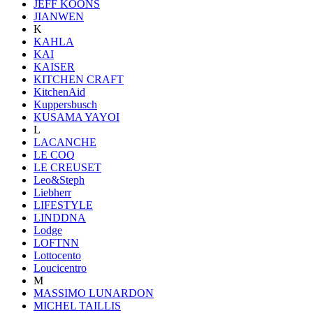
JEFF KOONS
JIANWEN
K
KAHLA
KAI
KAISER
KITCHEN CRAFT
KitchenAid
Kuppersbusch
KUSAMA YAYOI
L
LACANCHE
LE COQ
LE CREUSET
Leo&Steph
Liebherr
LIFESTYLE
LINDDNA
Lodge
LOFTNN
Lottocento
Loucicentro
M
MASSIMO LUNARDON
MICHEL TAILLIS