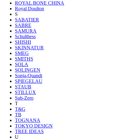
ROYAL BONE CHINA
Royal Doulton
S
SABATIER
SABRE
SAMURA
Schulthess
SHISHI
SKINNATUR
SMEG
SMITHS
SOLA
SOLINGEN
Sonja-Quandt
SPIEGELAU
STAUB
STILLUX
Sub-Zero
T
T&G
TB
TOGNANA
TOKYO DESIGN
TREE IDEAS
U