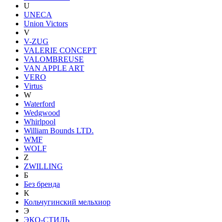
U
UNECA
Union Victors
V
V-ZUG
VALERIE CONCEPT
VALOMBREUSE
VAN APPLE ART
VERO
Virtus
W
Waterford
Wedgwood
Whirlpool
William Bounds LTD.
WMF
WOLF
Z
ZWILLING
Б
Без бренда
К
Кольчугинский мельхиор
Э
ЭКО-СТИЛЬ