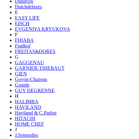
Dunavox
Dutchdeluxes
E
EASY LIFE
EISCH
EVGENIYA KRYUKOVA
F
FHIABA
Fradkof
FREITAS&DORES
G
GAGGENAU
GARNIER-THIEBAUT
GIEN
Goyon-Chazeau
Graude
GUY DEGRENNE
H
HALIMBA
HAVILAND
Haviland & C.Parlon
HITACHI
HOME CHEF
J
J.Seignolles