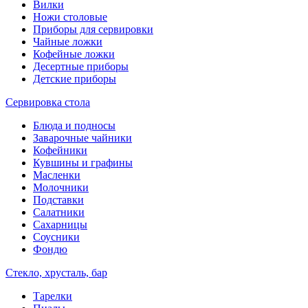
Вилки
Ножи столовые
Приборы для сервировки
Чайные ложки
Кофейные ложки
Десертные приборы
Детские приборы
Сервировка стола
Блюда и подносы
Заварочные чайники
Кофейники
Кувшины и графины
Масленки
Молочники
Подставки
Салатники
Сахарницы
Соусники
Фондю
Стекло, хрусталь, бар
Тарелки