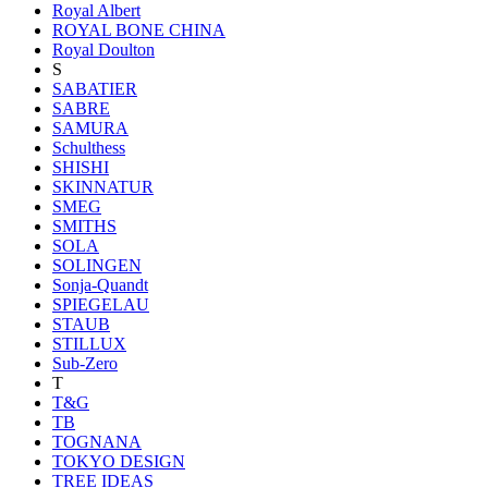
Royal Albert
ROYAL BONE CHINA
Royal Doulton
S
SABATIER
SABRE
SAMURA
Schulthess
SHISHI
SKINNATUR
SMEG
SMITHS
SOLA
SOLINGEN
Sonja-Quandt
SPIEGELAU
STAUB
STILLUX
Sub-Zero
T
T&G
TB
TOGNANA
TOKYO DESIGN
TREE IDEAS