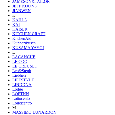
JAMESON&TAILOR
JEFF KOONS
JIANWEN
K
KAHLA
KAI
KAISER
KITCHEN CRAFT
KitchenAid
Kuppersbusch
KUSAMA YAYOI
L
LACANCHE
LE COQ
LE CREUSET
Leo&Steph
Liebherr
LIFESTYLE
LINDDNA
Lodge
LOFTNN
Lottocento
Loucicentro
M
MASSIMO LUNARDON