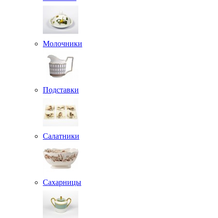
Молочники
Подставки
Салатники
Сахарницы