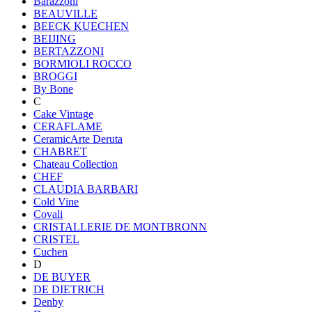
Barazzoni
BEAUVILLE
BEECK KUECHEN
BEIJING
BERTAZZONI
BORMIOLI ROCCO
BROGGI
By Bone
C
Cake Vintage
CERAFLAME
CeramicArte Deruta
CHABRET
Chateau Collection
CHEF
CLAUDIA BARBARI
Cold Vine
Covali
CRISTALLERIE DE MONTBRONN
CRISTEL
Cuchen
D
DE BUYER
DE DIETRICH
Denby