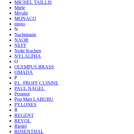
MICHEL TAILLIS
Miele
Miyabi
MONACO
mono
N
Nachtmann
NAOR
NEFF
Nolte Kuchen
NYLALPHA
O
OLYMPUS BRASS
OMADA
P
P.L. PROFF CUISINE
PAUL NAGEL
Peugeot
Pop Mart LABUBU
PYLONES
R
REGENT
REVOL
Riedel
ROSENTHAL