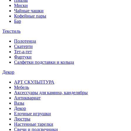
Пиалы
Миски
Чайные чашки
Кофейные пары
Бар
Текстиль
Полотенца
Скатерти
Тет-а-тет
Фартуки
Салфетки подставки и кольца
Декор
АРТ СКУЛЬПТУРА
Мебель
Аксессуары для камина, канделябры
Антиквариат
Вазы
Декор
Елочные игрушки
Люстры
Настенные тарелки
Свечи и подсвечники