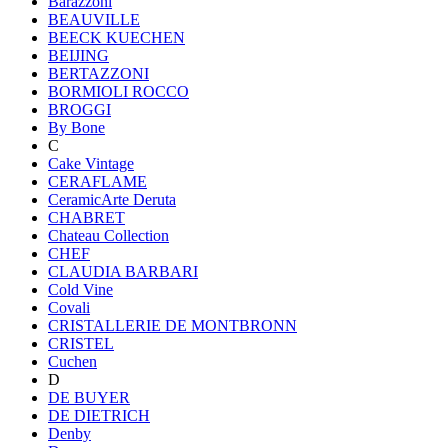
Barazzoni
BEAUVILLE
BEECK KUECHEN
BEIJING
BERTAZZONI
BORMIOLI ROCCO
BROGGI
By Bone
C
Cake Vintage
CERAFLAME
CeramicArte Deruta
CHABRET
Chateau Collection
CHEF
CLAUDIA BARBARI
Cold Vine
Covali
CRISTALLERIE DE MONTBRONN
CRISTEL
Cuchen
D
DE BUYER
DE DIETRICH
Denby