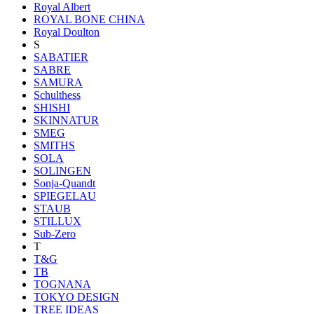
Royal Albert
ROYAL BONE CHINA
Royal Doulton
S
SABATIER
SABRE
SAMURA
Schulthess
SHISHI
SKINNATUR
SMEG
SMITHS
SOLA
SOLINGEN
Sonja-Quandt
SPIEGELAU
STAUB
STILLUX
Sub-Zero
T
T&G
TB
TOGNANA
TOKYO DESIGN
TREE IDEAS