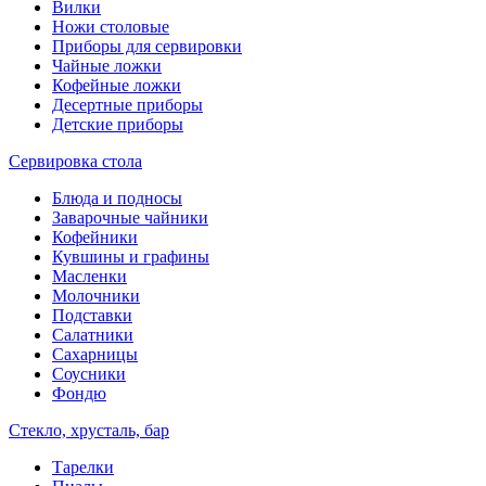
Вилки
Ножи столовые
Приборы для сервировки
Чайные ложки
Кофейные ложки
Десертные приборы
Детские приборы
Сервировка стола
Блюда и подносы
Заварочные чайники
Кофейники
Кувшины и графины
Масленки
Молочники
Подставки
Салатники
Сахарницы
Соусники
Фондю
Стекло, хрусталь, бар
Тарелки