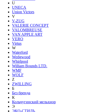
U
UNECA
Union Victors
V
V-ZUG
VALERIE CONCEPT
VALOMBREUSE
VAN APPLE ART
VERO
Virtus
W
Waterford
Wedgwood
Whirlpool
William Bounds LTD.
WMF
WOLF
Z
ZWILLING
Б
Без бренда
К
Кольчугинский мельхиор
Э
ЭКО-СТИЛЬ