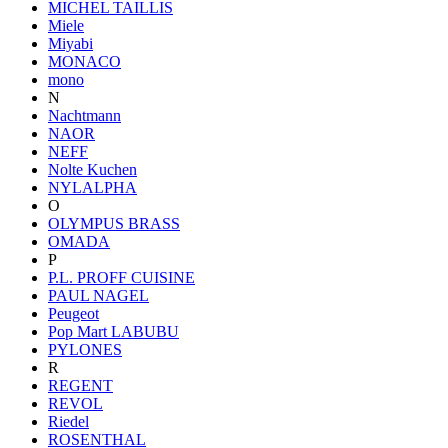
MICHEL TAILLIS
Miele
Miyabi
MONACO
mono
N
Nachtmann
NAOR
NEFF
Nolte Kuchen
NYLALPHA
O
OLYMPUS BRASS
OMADA
P
P.L. PROFF CUISINE
PAUL NAGEL
Peugeot
Pop Mart LABUBU
PYLONES
R
REGENT
REVOL
Riedel
ROSENTHAL