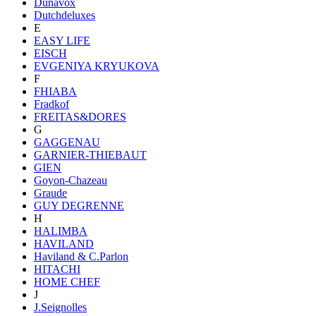
Dunavox
Dutchdeluxes
E
EASY LIFE
EISCH
EVGENIYA KRYUKOVA
F
FHIABA
Fradkof
FREITAS&DORES
G
GAGGENAU
GARNIER-THIEBAUT
GIEN
Goyon-Chazeau
Graude
GUY DEGRENNE
H
HALIMBA
HAVILAND
Haviland & C.Parlon
HITACHI
HOME CHEF
J
J.Seignolles