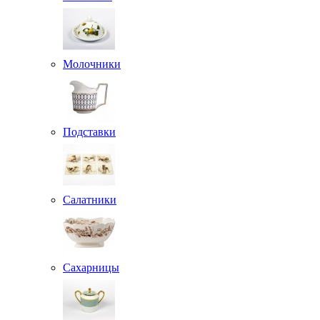
Молочники
Подставки
Салатники
Сахарницы