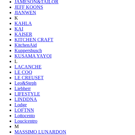
JAMESON&TAILOR
JEFF KOONS
JIANWEN
K
KAHLA
KAI
KAISER
KITCHEN CRAFT
KitchenAid
Kuppersbusch
KUSAMA YAYOI
L
LACANCHE
LE COQ
LE CREUSET
Leo&Steph
Liebherr
LIFESTYLE
LINDDNA
Lodge
LOFTNN
Lottocento
Loucicentro
M
MASSIMO LUNARDON