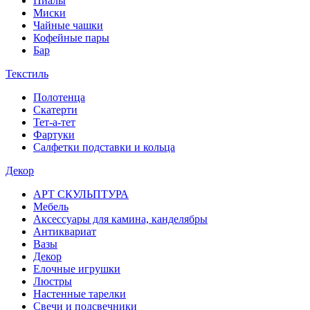
Пиалы
Миски
Чайные чашки
Кофейные пары
Бар
Текстиль
Полотенца
Скатерти
Тет-а-тет
Фартуки
Салфетки подставки и кольца
Декор
АРТ СКУЛЬПТУРА
Мебель
Аксессуары для камина, канделябры
Антиквариат
Вазы
Декор
Елочные игрушки
Люстры
Настенные тарелки
Свечи и подсвечники