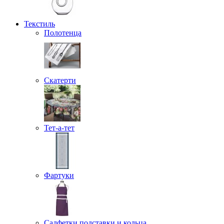
Текстиль
Полотенца
Скатерти
Тет-а-тет
Фартуки
Салфетки подставки и кольца