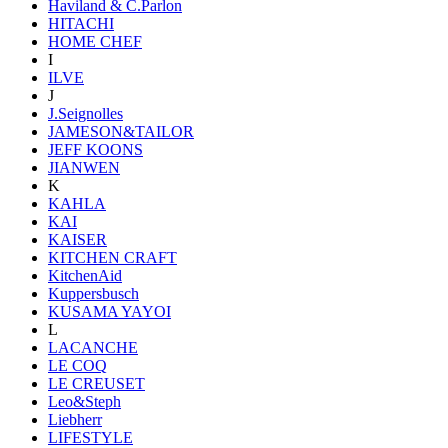
Haviland & C.Parlon
HITACHI
HOME CHEF
I
ILVE
J
J.Seignolles
JAMESON&TAILOR
JEFF KOONS
JIANWEN
K
KAHLA
KAI
KAISER
KITCHEN CRAFT
KitchenAid
Kuppersbusch
KUSAMA YAYOI
L
LACANCHE
LE COQ
LE CREUSET
Leo&Steph
Liebherr
LIFESTYLE