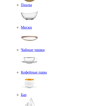
Пиалы
Миски
Чайные чашки
Кофейные пары
Бар