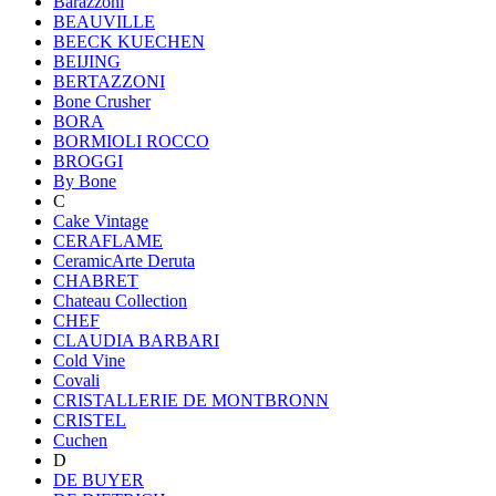
Barazzoni
BEAUVILLE
BEECK KUECHEN
BEIJING
BERTAZZONI
Bone Crusher
BORA
BORMIOLI ROCCO
BROGGI
By Bone
C
Cake Vintage
CERAFLAME
CeramicArte Deruta
CHABRET
Chateau Collection
CHEF
CLAUDIA BARBARI
Cold Vine
Covali
CRISTALLERIE DE MONTBRONN
CRISTEL
Cuchen
D
DE BUYER