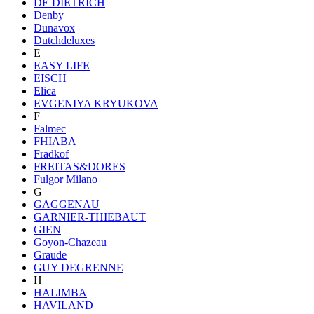
DE DIETRICH
Denby
Dunavox
Dutchdeluxes
E
EASY LIFE
EISCH
Elica
EVGENIYA KRYUKOVA
F
Falmec
FHIABA
Fradkof
FREITAS&DORES
Fulgor Milano
G
GAGGENAU
GARNIER-THIEBAUT
GIEN
Goyon-Chazeau
Graude
GUY DEGRENNE
H
HALIMBA
HAVILAND