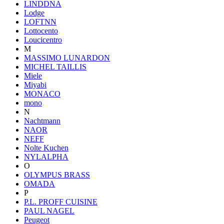
LINDDNA
Lodge
LOFTNN
Lottocento
Loucicentro
M
MASSIMO LUNARDON
MICHEL TAILLIS
Miele
Miyabi
MONACO
mono
N
Nachtmann
NAOR
NEFF
Nolte Kuchen
NYLALPHA
O
OLYMPUS BRASS
OMADA
P
P.L. PROFF CUISINE
PAUL NAGEL
Peugeot