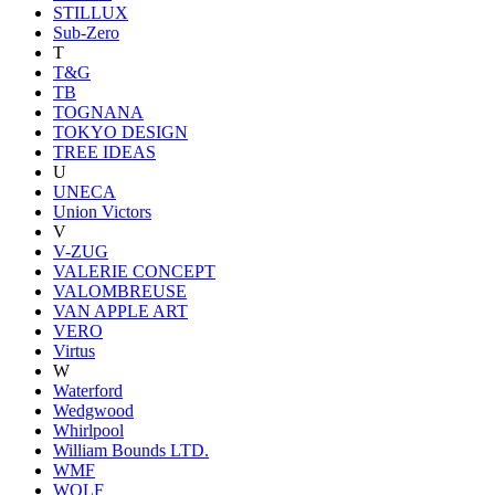
STILLUX
Sub-Zero
T
T&G
TB
TOGNANA
TOKYO DESIGN
TREE IDEAS
U
UNECA
Union Victors
V
V-ZUG
VALERIE CONCEPT
VALOMBREUSE
VAN APPLE ART
VERO
Virtus
W
Waterford
Wedgwood
Whirlpool
William Bounds LTD.
WMF
WOLF