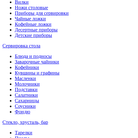
Вилки
Ножи столовые
Приборы для сервировки
Чайные ложки
Кофейные ложки
Десертные приборы
Детские приборы
Сервировка стола
Блюда и подносы
Заварочные чайники
Кофейники
Кувшины и графины
Масленки
Молочники
Подставки
Салатники
Сахарницы
Соусники
Фондю
Стекло, хрусталь, бар
Тарелки