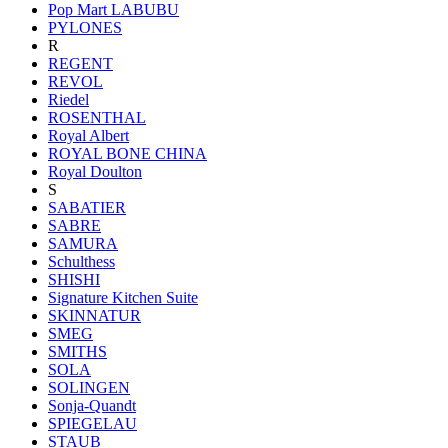
Pop Mart LABUBU
PYLONES
R
REGENT
REVOL
Riedel
ROSENTHAL
Royal Albert
ROYAL BONE CHINA
Royal Doulton
S
SABATIER
SABRE
SAMURA
Schulthess
SHISHI
Signature Kitchen Suite
SKINNATUR
SMEG
SMITHS
SOLA
SOLINGEN
Sonja-Quandt
SPIEGELAU
STAUB