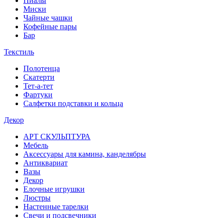
Пиалы
Миски
Чайные чашки
Кофейные пары
Бар
Текстиль
Полотенца
Скатерти
Тет-а-тет
Фартуки
Салфетки подставки и кольца
Декор
АРТ СКУЛЬПТУРА
Мебель
Аксессуары для камина, канделябры
Антиквариат
Вазы
Декор
Елочные игрушки
Люстры
Настенные тарелки
Свечи и подсвечники