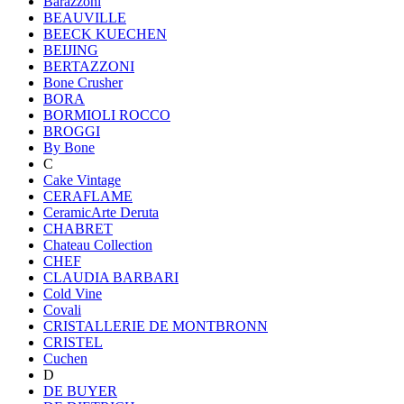
Barazzoni
BEAUVILLE
BEECK KUECHEN
BEIJING
BERTAZZONI
Bone Crusher
BORA
BORMIOLI ROCCO
BROGGI
By Bone
C
Cake Vintage
CERAFLAME
CeramicArte Deruta
CHABRET
Chateau Collection
CHEF
CLAUDIA BARBARI
Cold Vine
Covali
CRISTALLERIE DE MONTBRONN
CRISTEL
Cuchen
D
DE BUYER