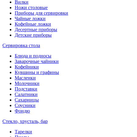
Вилки
Ножи столовые
Приборы для сервировки
Чайные ложки
Кофейные ложки
Десертные приборы
Детские приборы
Сервировка стола
Блюда и подносы
Заварочные чайники
Кофейники
Кувшины и графины
Масленки
Молочники
Подставки
Салатники
Сахарницы
Соусники
Фондю
Стекло, хрусталь, бар
Тарелки