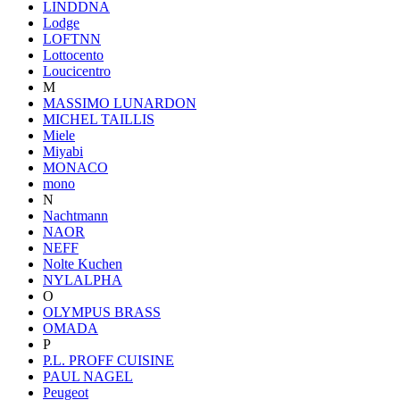
LINDDNA
Lodge
LOFTNN
Lottocento
Loucicentro
M
MASSIMO LUNARDON
MICHEL TAILLIS
Miele
Miyabi
MONACO
mono
N
Nachtmann
NAOR
NEFF
Nolte Kuchen
NYLALPHA
O
OLYMPUS BRASS
OMADA
P
P.L. PROFF CUISINE
PAUL NAGEL
Peugeot