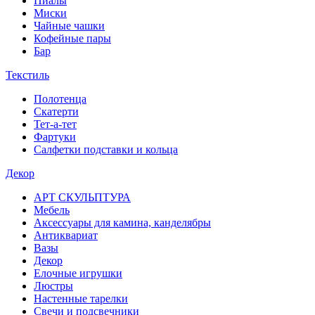
Пиалы
Миски
Чайные чашки
Кофейные пары
Бар
Текстиль
Полотенца
Скатерти
Тет-а-тет
Фартуки
Салфетки подставки и кольца
Декор
АРТ СКУЛЬПТУРА
Мебель
Аксессуары для камина, канделябры
Антиквариат
Вазы
Декор
Елочные игрушки
Люстры
Настенные тарелки
Свечи и подсвечники