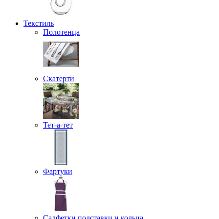
Текстиль
Полотенца
Скатерти
Тет-а-тет
Фартуки
Салфетки подставки и кольца