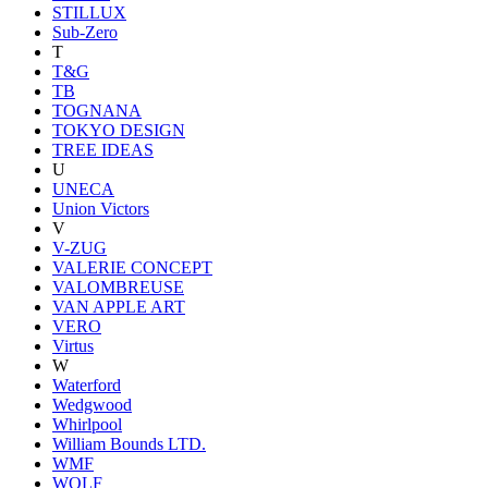
STILLUX
Sub-Zero
T
T&G
TB
TOGNANA
TOKYO DESIGN
TREE IDEAS
U
UNECA
Union Victors
V
V-ZUG
VALERIE CONCEPT
VALOMBREUSE
VAN APPLE ART
VERO
Virtus
W
Waterford
Wedgwood
Whirlpool
William Bounds LTD.
WMF
WOLF