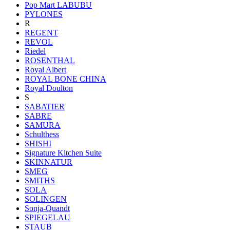
Pop Mart LABUBU
PYLONES
R
REGENT
REVOL
Riedel
ROSENTHAL
Royal Albert
ROYAL BONE CHINA
Royal Doulton
S
SABATIER
SABRE
SAMURA
Schulthess
SHISHI
Signature Kitchen Suite
SKINNATUR
SMEG
SMITHS
SOLA
SOLINGEN
Sonja-Quandt
SPIEGELAU
STAUB