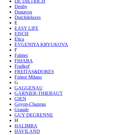
DE DIETRICH
Denby
Dunavox
Dutchdeluxes
E
EASY LIFE
EISCH
Elica
EVGENIYA KRYUKOVA
F
Falmec
FHIABA
Fradkof
FREITAS&DORES
Fulgor Milano
G
GAGGENAU
GARNIER-THIEBAUT
GIEN
Goyon-Chazeau
Graude
GUY DEGRENNE
H
HALIMBA
HAVILAND