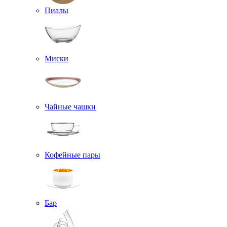
Пиалы
Миски
Чайные чашки
Кофейные пары
Бар