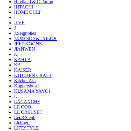
Haviland & C.Parlon
HITACHI
HOME CHEF
I
ILVE
J
J.Seignolles
JAMESON&TAILOR
JEFF KOONS
JIANWEN
K
KAHLA
KAI
KAISER
KITCHEN CRAFT
KitchenAid
Kuppersbusch
KUSAMA YAYOI
L
LACANCHE
LE COQ
LE CREUSET
Leo&Steph
Liebherr
LIFESTYLE