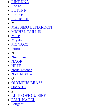
LINDDNA
Lodge
LOFTNN
Lottocento
Loucicentro
M
MASSIMO LUNARDON
MICHEL TAILLIS
Miele
Miyabi
MONACO
mono
N
Nachtmann
NAOR
NEFF
Nolte Kuchen
NYLALPHA
O
OLYMPUS BRASS
OMADA
P
P.L. PROFF CUISINE
PAUL NAGEL
Peugeot