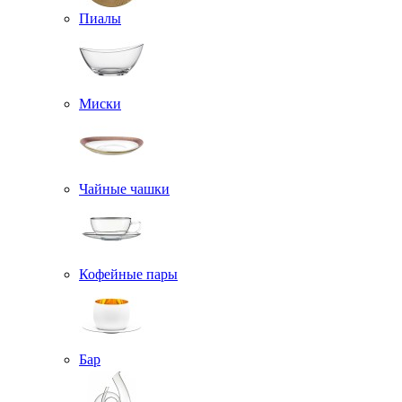
Пиалы
Миски
Чайные чашки
Кофейные пары
Бар