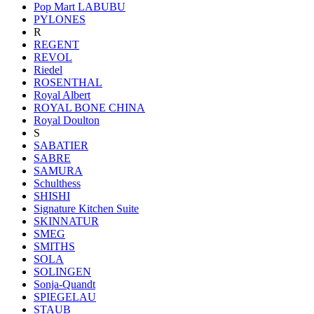
Pop Mart LABUBU
PYLONES
R
REGENT
REVOL
Riedel
ROSENTHAL
Royal Albert
ROYAL BONE CHINA
Royal Doulton
S
SABATIER
SABRE
SAMURA
Schulthess
SHISHI
Signature Kitchen Suite
SKINNATUR
SMEG
SMITHS
SOLA
SOLINGEN
Sonja-Quandt
SPIEGELAU
STAUB