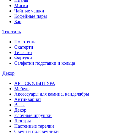
Пиалы
Миски
Чайные чашки
Кофейные пары
Бар
Текстиль
Полотенца
Скатерти
Тет-а-тет
Фартуки
Салфетки подставки и кольца
Декор
АРТ СКУЛЬПТУРА
Мебель
Аксессуары для камина, канделябры
Антиквариат
Вазы
Декор
Елочные игрушки
Люстры
Настенные тарелки
Свечи и подсвечники