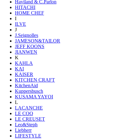
Haviland & C.Parlon
HITACHI
HOME CHEF
I
ILVE
J
J.Seignolles
JAMESON&TAILOR
JEFF KOONS
JIANWEN
K
KAHLA
KAI
KAISER
KITCHEN CRAFT
KitchenAid
Kuppersbusch
KUSAMA YAYOI
L
LACANCHE
LE COQ
LE CREUSET
Leo&Steph
Liebherr
LIFESTYLE