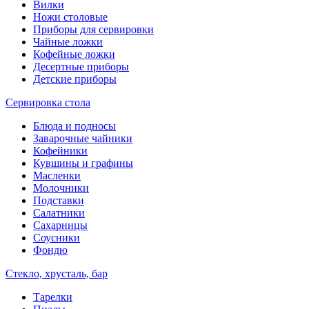
Вилки
Ножи столовые
Приборы для сервировки
Чайные ложки
Кофейные ложки
Десертные приборы
Детские приборы
Сервировка стола
Блюда и подносы
Заварочные чайники
Кофейники
Кувшины и графины
Масленки
Молочники
Подставки
Салатники
Сахарницы
Соусники
Фондю
Стекло, хрусталь, бар
Тарелки