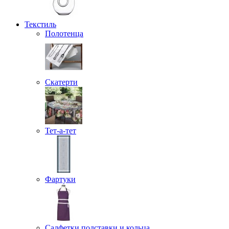
Текстиль
Полотенца
Скатерти
Тет-а-тет
Фартуки
Салфетки подставки и кольца