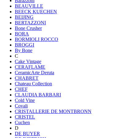
Barazzoni
BEAUVILLE
BEECK KUECHEN
BEIJING
BERTAZZONI
Bone Crusher
BORA
BORMIOLI ROCCO
BROGGI
By Bone
C
Cake Vintage
CERAFLAME
CeramicArte Deruta
CHABRET
Chateau Collection
CHEF
CLAUDIA BARBARI
Cold Vine
Covali
CRISTALLERIE DE MONTBRONN
CRISTEL
Cuchen
D
DE BUYER