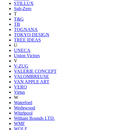
STILLUX
Sub-Zero
T
T&G
TB
TOGNANA
TOKYO DESIGN
TREE IDEAS
U
UNECA
Union Victors
V
V-ZUG
VALERIE CONCEPT
VALOMBREUSE
VAN APPLE ART
VERO
Virtus
W
Waterford
Wedgwood
Whirlpool
William Bounds LTD.
WMF
WOLF