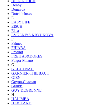
DE DIETRICH
Denby
Dunavox
Dutchdeluxes
E
EASY LIFE
EISCH
Elica
EVGENIYA KRYUKOVA
F
Falmec
FHIABA
Fradkof
FREITAS&DORES
Fulgor Milano
G
GAGGENAU
GARNIER-THIEBAUT
GIEN
Goyon-Chazeau
Graude
GUY DEGRENNE
H
HALIMBA
HAVILAND