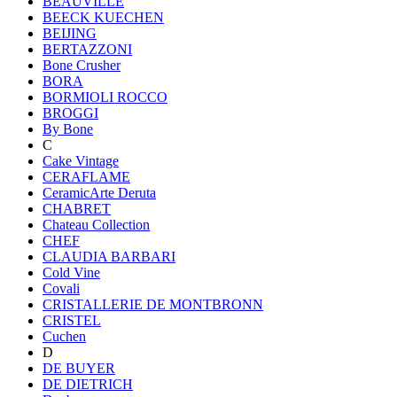
BEAUVILLE
BEECK KUECHEN
BEIJING
BERTAZZONI
Bone Crusher
BORA
BORMIOLI ROCCO
BROGGI
By Bone
C
Cake Vintage
CERAFLAME
CeramicArte Deruta
CHABRET
Chateau Collection
CHEF
CLAUDIA BARBARI
Cold Vine
Covali
CRISTALLERIE DE MONTBRONN
CRISTEL
Cuchen
D
DE BUYER
DE DIETRICH