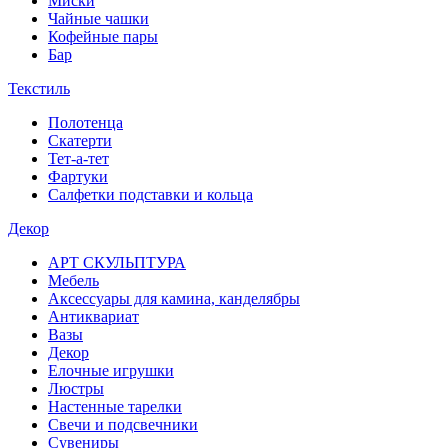
Миски
Чайные чашки
Кофейные пары
Бар
Текстиль
Полотенца
Скатерти
Тет-а-тет
Фартуки
Салфетки подставки и кольца
Декор
АРТ СКУЛЬПТУРА
Мебель
Аксессуары для камина, канделябры
Антиквариат
Вазы
Декор
Елочные игрушки
Люстры
Настенные тарелки
Свечи и подсвечники
Сувениры