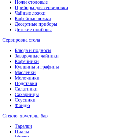
Ножи столовые
Приборы для сервировки
Чайные ложки
Кофейные ложки
Десертные приборы
Детские приборы
Сервировка стола
Блюда и подносы
Заварочные чайники
Кофейники
Кувшины и графины
Масленки
Молочники
Подставки
Салатники
Сахарницы
Соусники
Фондю
Стекло, хрусталь, бар
Тарелки
Пиалы