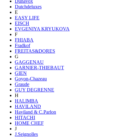
Dunavox
Dutchdeluxes
E
EASY LIFE
EISCH
EVGENIYA KRYUKOVA
F
FHIABA
Fradkof
FREITAS&DORES
G
GAGGENAU
GARNIER-THIEBAUT
GIEN
Goyon-Chazeau
Graude
GUY DEGRENNE
H
HALIMBA
HAVILAND
Haviland & C.Parlon
HITACHI
HOME CHEF
J
J.Seignolles