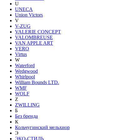
U
UNECA
Union Victors
V
V-ZUG
VALERIE CONCEPT
VALOMBREUSE
VAN APPLE ART
VERO
Virtus
W
Waterford
Wedgwood
Whirlpool
William Bounds LTD.
WMF
WOLF
Z
ZWILLING
Б
Без бренда
К
Кольчугинский мельхиор
Э
ЭКО-СТИЛЬ