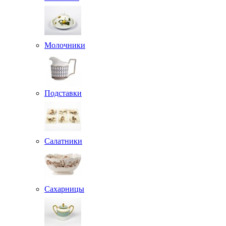
Молочники
Подставки
Салатники
Сахарницы