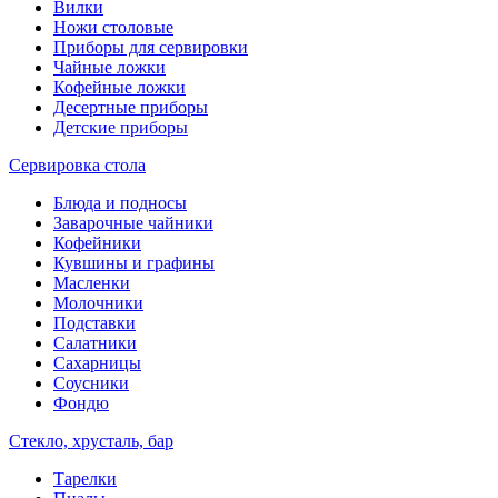
Вилки
Ножи столовые
Приборы для сервировки
Чайные ложки
Кофейные ложки
Десертные приборы
Детские приборы
Сервировка стола
Блюда и подносы
Заварочные чайники
Кофейники
Кувшины и графины
Масленки
Молочники
Подставки
Салатники
Сахарницы
Соусники
Фондю
Стекло, хрусталь, бар
Тарелки