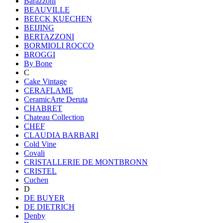
Barazzoni
BEAUVILLE
BEECK KUECHEN
BEIJING
BERTAZZONI
BORMIOLI ROCCO
BROGGI
By Bone
C
Cake Vintage
CERAFLAME
CeramicArte Deruta
CHABRET
Chateau Collection
CHEF
CLAUDIA BARBARI
Cold Vine
Covali
CRISTALLERIE DE MONTBRONN
CRISTEL
Cuchen
D
DE BUYER
DE DIETRICH
Denby