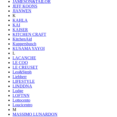
JAMESON&TAILOR
JEFF KOONS
JIANWEN
K
KAHLA
KAI
KAISER
KITCHEN CRAFT
KitchenAid
Kuppersbusch
KUSAMA YAYOI
L
LACANCHE
LE COQ
LE CREUSET
Leo&Steph
Liebherr
LIFESTYLE
LINDDNA
Lodge
LOFTNN
Lottocento
Loucicentro
M
MASSIMO LUNARDON