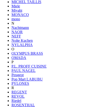
MICHEL TAILLIS
Miele
Miyabi
MONACO
mono
N
Nachtmann
NAOR
NEFF
Nolte Kuchen
NYLALPHA
O
OLYMPUS BRASS
OMADA
P
P.L. PROFF CUISINE
PAUL NAGEL
Peugeot
Pop Mart LABUBU
PYLONES
R
REGENT
REVOL
Riedel
ROSENTHAL