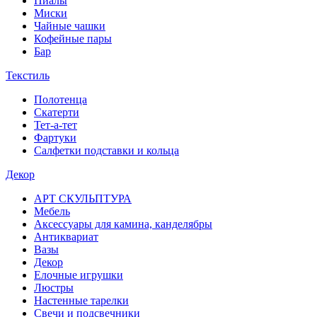
Пиалы
Миски
Чайные чашки
Кофейные пары
Бар
Текстиль
Полотенца
Скатерти
Тет-а-тет
Фартуки
Салфетки подставки и кольца
Декор
АРТ СКУЛЬПТУРА
Мебель
Аксессуары для камина, канделябры
Антиквариат
Вазы
Декор
Елочные игрушки
Люстры
Настенные тарелки
Свечи и подсвечники