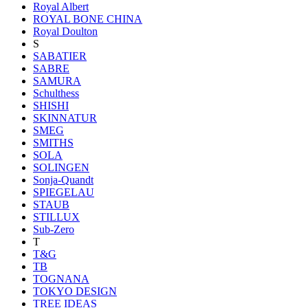
Royal Albert
ROYAL BONE CHINA
Royal Doulton
S
SABATIER
SABRE
SAMURA
Schulthess
SHISHI
SKINNATUR
SMEG
SMITHS
SOLA
SOLINGEN
Sonja-Quandt
SPIEGELAU
STAUB
STILLUX
Sub-Zero
T
T&G
TB
TOGNANA
TOKYO DESIGN
TREE IDEAS