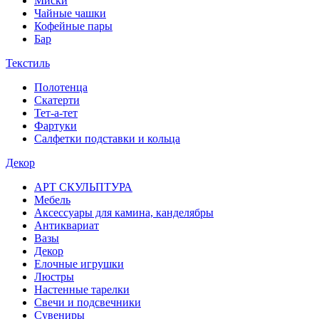
Миски
Чайные чашки
Кофейные пары
Бар
Текстиль
Полотенца
Скатерти
Тет-а-тет
Фартуки
Салфетки подставки и кольца
Декор
АРТ СКУЛЬПТУРА
Мебель
Аксессуары для камина, канделябры
Антиквариат
Вазы
Декор
Елочные игрушки
Люстры
Настенные тарелки
Свечи и подсвечники
Сувениры