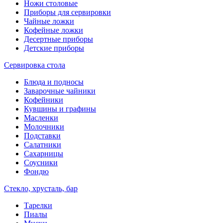
Ножи столовые
Приборы для сервировки
Чайные ложки
Кофейные ложки
Десертные приборы
Детские приборы
Сервировка стола
Блюда и подносы
Заварочные чайники
Кофейники
Кувшины и графины
Масленки
Молочники
Подставки
Салатники
Сахарницы
Соусники
Фондю
Стекло, хрусталь, бар
Тарелки
Пиалы