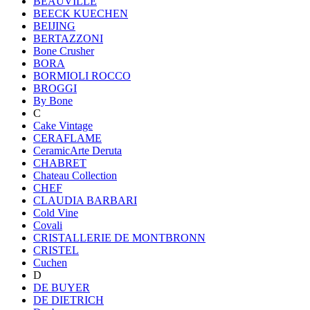
BEAUVILLE
BEECK KUECHEN
BEIJING
BERTAZZONI
Bone Crusher
BORA
BORMIOLI ROCCO
BROGGI
By Bone
C
Cake Vintage
CERAFLAME
CeramicArte Deruta
CHABRET
Chateau Collection
CHEF
CLAUDIA BARBARI
Cold Vine
Covali
CRISTALLERIE DE MONTBRONN
CRISTEL
Cuchen
D
DE BUYER
DE DIETRICH