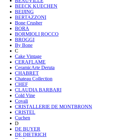
BEAUVILLE
BEECK KUECHEN
BEIJING
BERTAZZONI
Bone Crusher
BORA
BORMIOLI ROCCO
BROGGI
By Bone
C
Cake Vintage
CERAFLAME
CeramicArte Deruta
CHABRET
Chateau Collection
CHEF
CLAUDIA BARBARI
Cold Vine
Covali
CRISTALLERIE DE MONTBRONN
CRISTEL
Cuchen
D
DE BUYER
DE DIETRICH