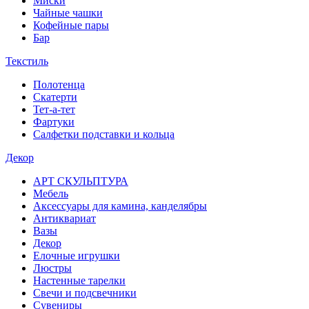
Миски
Чайные чашки
Кофейные пары
Бар
Текстиль
Полотенца
Скатерти
Тет-а-тет
Фартуки
Салфетки подставки и кольца
Декор
АРТ СКУЛЬПТУРА
Мебель
Аксессуары для камина, канделябры
Антиквариат
Вазы
Декор
Елочные игрушки
Люстры
Настенные тарелки
Свечи и подсвечники
Сувениры