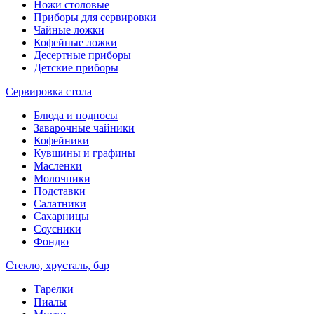
Ножи столовые
Приборы для сервировки
Чайные ложки
Кофейные ложки
Десертные приборы
Детские приборы
Сервировка стола
Блюда и подносы
Заварочные чайники
Кофейники
Кувшины и графины
Масленки
Молочники
Подставки
Салатники
Сахарницы
Соусники
Фондю
Стекло, хрусталь, бар
Тарелки
Пиалы