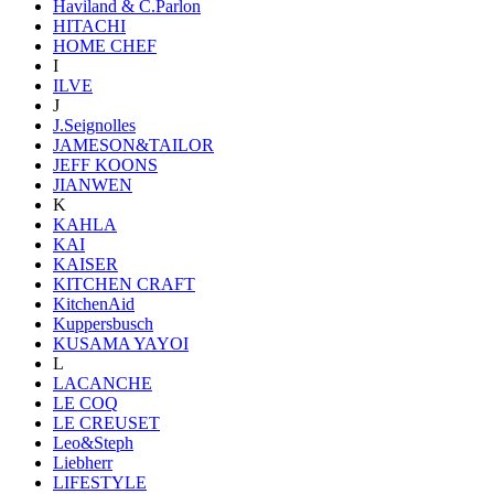
Haviland & C.Parlon
HITACHI
HOME CHEF
I
ILVE
J
J.Seignolles
JAMESON&TAILOR
JEFF KOONS
JIANWEN
K
KAHLA
KAI
KAISER
KITCHEN CRAFT
KitchenAid
Kuppersbusch
KUSAMA YAYOI
L
LACANCHE
LE COQ
LE CREUSET
Leo&Steph
Liebherr
LIFESTYLE