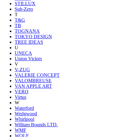
STILLUX
Sub-Zero
T
T&G
TB
TOGNANA
TOKYO DESIGN
TREE IDEAS
U
UNECA
Union Victors
V
V-ZUG
VALERIE CONCEPT
VALOMBREUSE
VAN APPLE ART
VERO
Virtus
W
Waterford
Wedgwood
Whirlpool
William Bounds LTD.
WMF
WOLF