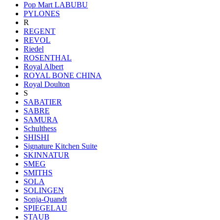
Pop Mart LABUBU
PYLONES
R
REGENT
REVOL
Riedel
ROSENTHAL
Royal Albert
ROYAL BONE CHINA
Royal Doulton
S
SABATIER
SABRE
SAMURA
Schulthess
SHISHI
Signature Kitchen Suite
SKINNATUR
SMEG
SMITHS
SOLA
SOLINGEN
Sonja-Quandt
SPIEGELAU
STAUB