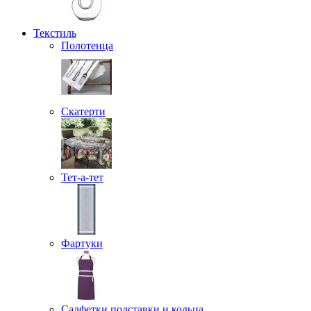
Текстиль
Полотенца
Скатерти
Тет-а-тет
Фартуки
Салфетки подставки и кольца