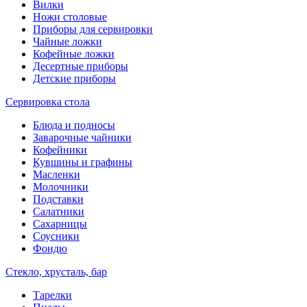
Вилки
Ножи столовые
Приборы для сервировки
Чайные ложки
Кофейные ложки
Десертные приборы
Детские приборы
Сервировка стола
Блюда и подносы
Заварочные чайники
Кофейники
Кувшины и графины
Масленки
Молочники
Подставки
Салатники
Сахарницы
Соусники
Фондю
Стекло, хрусталь, бар
Тарелки