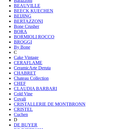
Barazzoni
BEAUVILLE
BEECK KUECHEN
BEIJING
BERTAZZONI
Bone Crusher
BORA
BORMIOLI ROCCO
BROGGI
By Bone
C
Cake Vintage
CERAFLAME
CeramicArte Deruta
CHABRET
Chateau Collection
CHEF
CLAUDIA BARBARI
Cold Vine
Covali
CRISTALLERIE DE MONTBRONN
CRISTEL
Cuchen
D
DE BUYER