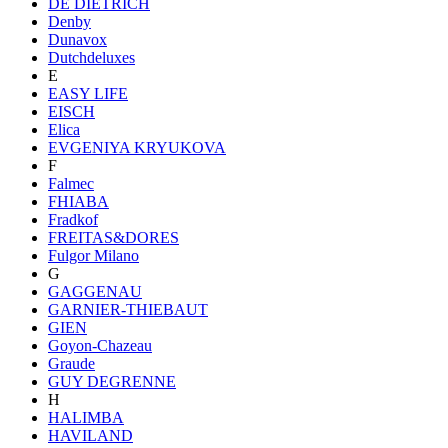
DE DIETRICH
Denby
Dunavox
Dutchdeluxes
E
EASY LIFE
EISCH
Elica
EVGENIYA KRYUKOVA
F
Falmec
FHIABA
Fradkof
FREITAS&DORES
Fulgor Milano
G
GAGGENAU
GARNIER-THIEBAUT
GIEN
Goyon-Chazeau
Graude
GUY DEGRENNE
H
HALIMBA
HAVILAND