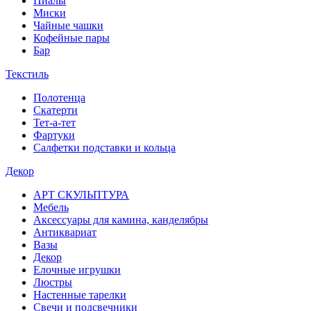
Пиалы
Миски
Чайные чашки
Кофейные пары
Бар
Текстиль
Полотенца
Скатерти
Тет-а-тет
Фартуки
Салфетки подставки и кольца
Декор
АРТ СКУЛЬПТУРА
Мебель
Аксессуары для камина, канделябры
Антиквариат
Вазы
Декор
Елочные игрушки
Люстры
Настенные тарелки
Свечи и подсвечники