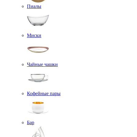
Пиалы
Миски
Чайные чашки
Кофейные пары
Бар