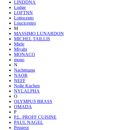
LINDDNA
Lodge
LOFTNN
Lottocento
Loucicentro
M
MASSIMO LUNARDON
MICHEL TAILLIS
Miele
Miyabi
MONACO
mono
N
Nachtmann
NAOR
NEFF
Nolte Kuchen
NYLALPHA
O
OLYMPUS BRASS
OMADA
P
P.L. PROFF CUISINE
PAUL NAGEL
Peugeot