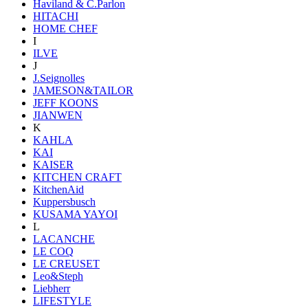
Haviland & C.Parlon
HITACHI
HOME CHEF
I
ILVE
J
J.Seignolles
JAMESON&TAILOR
JEFF KOONS
JIANWEN
K
KAHLA
KAI
KAISER
KITCHEN CRAFT
KitchenAid
Kuppersbusch
KUSAMA YAYOI
L
LACANCHE
LE COQ
LE CREUSET
Leo&Steph
Liebherr
LIFESTYLE