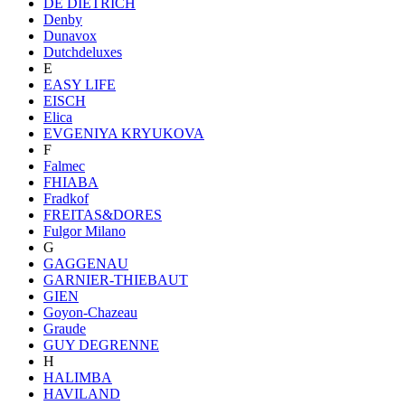
DE DIETRICH
Denby
Dunavox
Dutchdeluxes
E
EASY LIFE
EISCH
Elica
EVGENIYA KRYUKOVA
F
Falmec
FHIABA
Fradkof
FREITAS&DORES
Fulgor Milano
G
GAGGENAU
GARNIER-THIEBAUT
GIEN
Goyon-Chazeau
Graude
GUY DEGRENNE
H
HALIMBA
HAVILAND