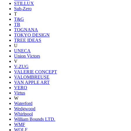
STILLUX
Sub-Zero
T
T&G
TB
TOGNANA
TOKYO DESIGN
TREE IDEAS
U
UNECA
Union Victors
V
V-ZUG
VALERIE CONCEPT
VALOMBREUSE
VAN APPLE ART
VERO
Virtus
W
Waterford
Wedgwood
Whirlpool
William Bounds LTD.
WMF
WOLF