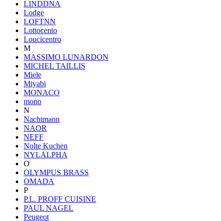
LINDDNA
Lodge
LOFTNN
Lottocento
Loucicentro
M
MASSIMO LUNARDON
MICHEL TAILLIS
Miele
Miyabi
MONACO
mono
N
Nachtmann
NAOR
NEFF
Nolte Kuchen
NYLALPHA
O
OLYMPUS BRASS
OMADA
P
P.L. PROFF CUISINE
PAUL NAGEL
Peugeot