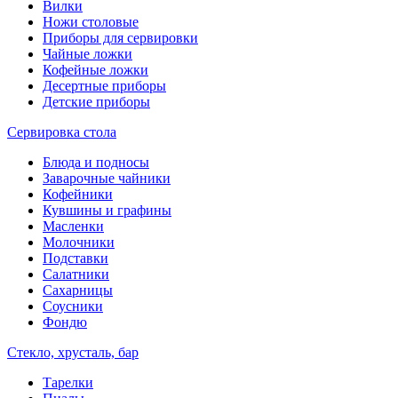
Вилки
Ножи столовые
Приборы для сервировки
Чайные ложки
Кофейные ложки
Десертные приборы
Детские приборы
Сервировка стола
Блюда и подносы
Заварочные чайники
Кофейники
Кувшины и графины
Масленки
Молочники
Подставки
Салатники
Сахарницы
Соусники
Фондю
Стекло, хрусталь, бар
Тарелки