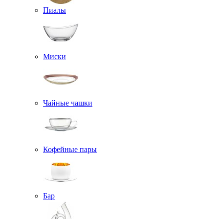
Пиалы
Миски
Чайные чашки
Кофейные пары
Бар