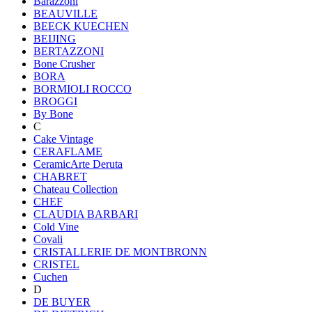
Barazzoni
BEAUVILLE
BEECK KUECHEN
BEIJING
BERTAZZONI
Bone Crusher
BORA
BORMIOLI ROCCO
BROGGI
By Bone
C
Cake Vintage
CERAFLAME
CeramicArte Deruta
CHABRET
Chateau Collection
CHEF
CLAUDIA BARBARI
Cold Vine
Covali
CRISTALLERIE DE MONTBRONN
CRISTEL
Cuchen
D
DE BUYER