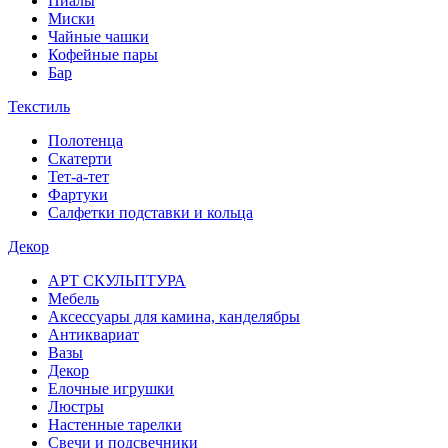
Пиалы
Миски
Чайные чашки
Кофейные пары
Бар
Текстиль
Полотенца
Скатерти
Тет-а-тет
Фартуки
Салфетки подставки и кольца
Декор
АРТ СКУЛЬПТУРА
Мебель
Аксессуары для камина, канделябры
Антиквариат
Вазы
Декор
Елочные игрушки
Люстры
Настенные тарелки
Свечи и подсвечники