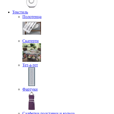
Текстиль
Полотенца
Скатерти
Тет-а-тет
Фартуки
Салфетки подставки и кольца