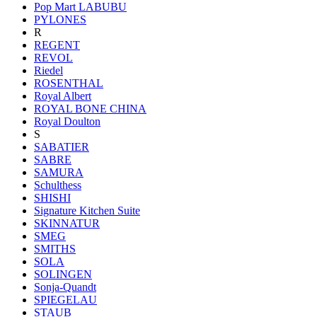
Pop Mart LABUBU
PYLONES
R
REGENT
REVOL
Riedel
ROSENTHAL
Royal Albert
ROYAL BONE CHINA
Royal Doulton
S
SABATIER
SABRE
SAMURA
Schulthess
SHISHI
Signature Kitchen Suite
SKINNATUR
SMEG
SMITHS
SOLA
SOLINGEN
Sonja-Quandt
SPIEGELAU
STAUB