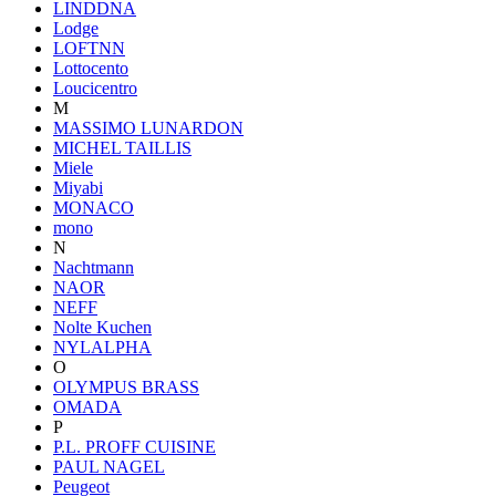
LINDDNA
Lodge
LOFTNN
Lottocento
Loucicentro
M
MASSIMO LUNARDON
MICHEL TAILLIS
Miele
Miyabi
MONACO
mono
N
Nachtmann
NAOR
NEFF
Nolte Kuchen
NYLALPHA
O
OLYMPUS BRASS
OMADA
P
P.L. PROFF CUISINE
PAUL NAGEL
Peugeot