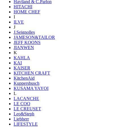
Haviland & C.Parlon
HITACHI
HOME CHEF
I
ILVE
J
J.Seignolles
JAMESON&TAILOR
JEFF KOONS
JIANWEN
K
KAHLA
KAI
KAISER
KITCHEN CRAFT
KitchenAid
Kuppersbusch
KUSAMA YAYOI
L
LACANCHE
LE COQ
LE CREUSET
Leo&Steph
Liebherr
LIFESTYLE