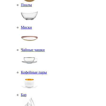
Пиалы
Миски
Чайные чашки
Кофейные пары
Бар