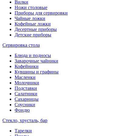
Вилки
Ножи столовые
Приборы для сервировки
Чайные ложки
Кофейные ложки
Десертные приборы
Детские приборы
Сервировка стола
Блюда и подносы
Заварочные чайники
Кофейники
Кувшины и графины
Масленки
Молочники
Подставки
Салатники
Сахарницы
Соусники
Фондю
Стекло, хрусталь, бар
Тарелки