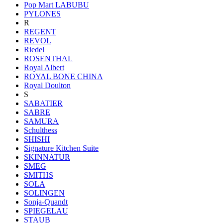
Pop Mart LABUBU
PYLONES
R
REGENT
REVOL
Riedel
ROSENTHAL
Royal Albert
ROYAL BONE CHINA
Royal Doulton
S
SABATIER
SABRE
SAMURA
Schulthess
SHISHI
Signature Kitchen Suite
SKINNATUR
SMEG
SMITHS
SOLA
SOLINGEN
Sonja-Quandt
SPIEGELAU
STAUB