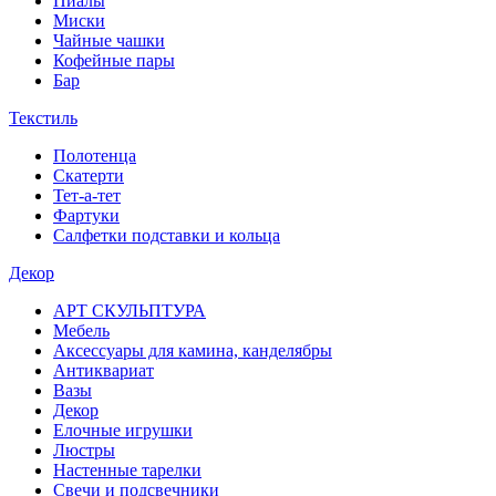
Пиалы
Миски
Чайные чашки
Кофейные пары
Бар
Текстиль
Полотенца
Скатерти
Тет-а-тет
Фартуки
Салфетки подставки и кольца
Декор
АРТ СКУЛЬПТУРА
Мебель
Аксессуары для камина, канделябры
Антиквариат
Вазы
Декор
Елочные игрушки
Люстры
Настенные тарелки
Свечи и подсвечники