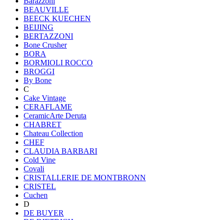
Barazzoni
BEAUVILLE
BEECK KUECHEN
BEIJING
BERTAZZONI
Bone Crusher
BORA
BORMIOLI ROCCO
BROGGI
By Bone
C
Cake Vintage
CERAFLAME
CeramicArte Deruta
CHABRET
Chateau Collection
CHEF
CLAUDIA BARBARI
Cold Vine
Covali
CRISTALLERIE DE MONTBRONN
CRISTEL
Cuchen
D
DE BUYER