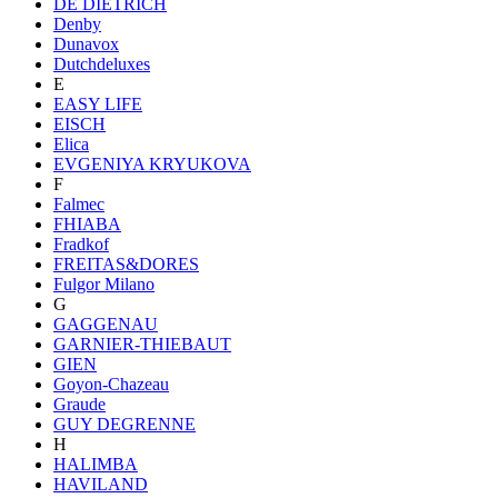
DE DIETRICH
Denby
Dunavox
Dutchdeluxes
E
EASY LIFE
EISCH
Elica
EVGENIYA KRYUKOVA
F
Falmec
FHIABA
Fradkof
FREITAS&DORES
Fulgor Milano
G
GAGGENAU
GARNIER-THIEBAUT
GIEN
Goyon-Chazeau
Graude
GUY DEGRENNE
H
HALIMBA
HAVILAND