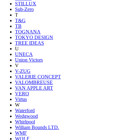
STILLUX
Sub-Zero
T
T&G
TB
TOGNANA
TOKYO DESIGN
TREE IDEAS
U
UNECA
Union Victors
V
V-ZUG
VALERIE CONCEPT
VALOMBREUSE
VAN APPLE ART
VERO
Virtus
W
Waterford
Wedgwood
Whirlpool
William Bounds LTD.
WMF
WOLF