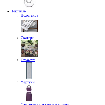
Текстиль
Полотенца
Скатерти
Тет-а-тет
Фартуки
Салфетки подставки и кольца