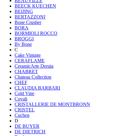
BEAUVILLE
BEECK KUECHEN
BEIJING
BERTAZZONI
Bone Crusher
BORA
BORMIOLI ROCCO
BROGGI
By Bone
C
Cake Vintage
CERAFLAME
CeramicArte Deruta
CHABRET
Chateau Collection
CHEF
CLAUDIA BARBARI
Cold Vine
Covali
CRISTALLERIE DE MONTBRONN
CRISTEL
Cuchen
D
DE BUYER
DE DIETRICH