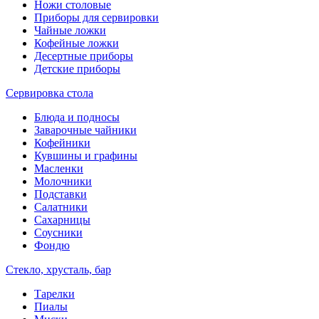
Ножи столовые
Приборы для сервировки
Чайные ложки
Кофейные ложки
Десертные приборы
Детские приборы
Сервировка стола
Блюда и подносы
Заварочные чайники
Кофейники
Кувшины и графины
Масленки
Молочники
Подставки
Салатники
Сахарницы
Соусники
Фондю
Стекло, хрусталь, бар
Тарелки
Пиалы