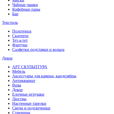
Миски
Чайные чашки
Кофейные пары
Бар
Текстиль
Полотенца
Скатерти
Тет-а-тет
Фартуки
Салфетки подставки и кольца
Декор
АРТ СКУЛЬПТУРА
Мебель
Аксессуары для камина, канделябры
Антиквариат
Вазы
Декор
Елочные игрушки
Люстры
Настенные тарелки
Свечи и подсвечники
Сувениры