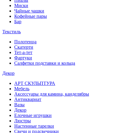
Пиалы
Миски
Чайные чашки
Кофейные пары
Бар
Текстиль
Полотенца
Скатерти
Тет-а-тет
Фартуки
Салфетки подставки и кольца
Декор
АРТ СКУЛЬПТУРА
Мебель
Аксессуары для камина, канделябры
Антиквариат
Вазы
Декор
Елочные игрушки
Люстры
Настенные тарелки
Свечи и подсвечники