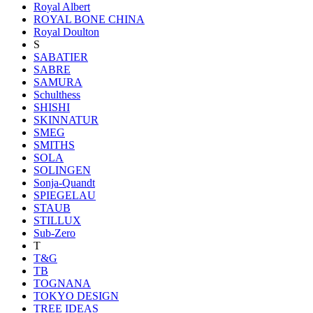
Royal Albert
ROYAL BONE CHINA
Royal Doulton
S
SABATIER
SABRE
SAMURA
Schulthess
SHISHI
SKINNATUR
SMEG
SMITHS
SOLA
SOLINGEN
Sonja-Quandt
SPIEGELAU
STAUB
STILLUX
Sub-Zero
T
T&G
TB
TOGNANA
TOKYO DESIGN
TREE IDEAS