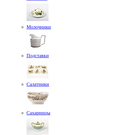
Молочники
Подставки
Салатники
Сахарницы