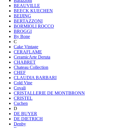
Barazzoni
BEAUVILLE
BEECK KUECHEN
BEIJING
BERTAZZONI
BORMIOLI ROCCO
BROGGI
By Bone
C
Cake Vintage
CERAFLAME
CeramicArte Deruta
CHABRET
Chateau Collection
CHEF
CLAUDIA BARBARI
Cold Vine
Covali
CRISTALLERIE DE MONTBRONN
CRISTEL
Cuchen
D
DE BUYER
DE DIETRICH
Denby