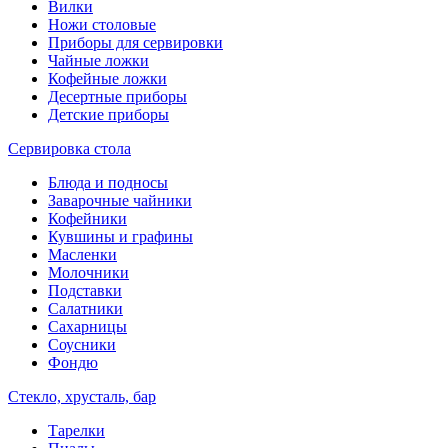
Вилки
Ножи столовые
Приборы для сервировки
Чайные ложки
Кофейные ложки
Десертные приборы
Детские приборы
Сервировка стола
Блюда и подносы
Заварочные чайники
Кофейники
Кувшины и графины
Масленки
Молочники
Подставки
Салатники
Сахарницы
Соусники
Фондю
Стекло, хрусталь, бар
Тарелки