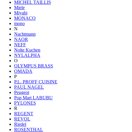
MICHEL TAILLIS
Miele
Miyabi
MONACO
mono
N
Nachtmann
NAOR
NEFF
Nolte Kuchen
NYLALPHA
O
OLYMPUS BRASS
OMADA
P
P.L. PROFF CUISINE
PAUL NAGEL
Peugeot
Pop Mart LABUBU
PYLONES
R
REGENT
REVOL
Riedel
ROSENTHAL