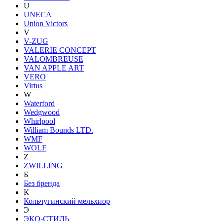
U
UNECA
Union Victors
V
V-ZUG
VALERIE CONCEPT
VALOMBREUSE
VAN APPLE ART
VERO
Virtus
W
Waterford
Wedgwood
Whirlpool
William Bounds LTD.
WMF
WOLF
Z
ZWILLING
Б
Без бренда
К
Кольчугинский мельхиор
Э
ЭКО-СТИЛЬ