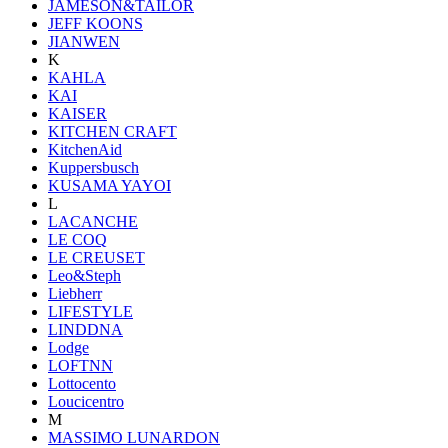
JAMESON&TAILOR
JEFF KOONS
JIANWEN
K
KAHLA
KAI
KAISER
KITCHEN CRAFT
KitchenAid
Kuppersbusch
KUSAMA YAYOI
L
LACANCHE
LE COQ
LE CREUSET
Leo&Steph
Liebherr
LIFESTYLE
LINDDNA
Lodge
LOFTNN
Lottocento
Loucicentro
M
MASSIMO LUNARDON