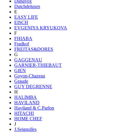
Dunavox
Dutchdeluxes
E
EASY LIFE
EISCH
EVGENIYA KRYUKOVA
F
FHIABA
Fradkof
FREITAS&DORES
G
GAGGENAU
GARNIER-THIEBAUT
GIEN
Goyon-Chazeau
Graude
GUY DEGRENNE
H
HALIMBA
HAVILAND
Haviland & C.Parlon
HITACHI
HOME CHEF
J
J.Seignolles