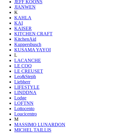
JEFF KOONS
JIANWEN
K
KAHLA
KAI
KAISER
KITCHEN CRAFT
KitchenAid
Kuppersbusch
KUSAMA YAYOI
L
LACANCHE
LE COQ
LE CREUSET
Leo&Steph
Liebherr
LIFESTYLE
LINDDNA
Lodge
LOFTNN
Lottocento
Loucicentro
M
MASSIMO LUNARDON
MICHEL TAILLIS