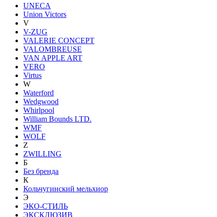
UNECA
Union Victors
V
V-ZUG
VALERIE CONCEPT
VALOMBREUSE
VAN APPLE ART
VERO
Virtus
W
Waterford
Wedgwood
Whirlpool
William Bounds LTD.
WMF
WOLF
Z
ZWILLING
Б
Без бренда
К
Кольчугинский мельхиор
Э
ЭКО-СТИЛЬ
ЭКСКЛЮЗИВ