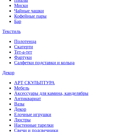
Пиалы
Миски
Чайные чашки
Кофейные пары
Бар
Текстиль
Полотенца
Скатерти
Тет-а-тет
Фартуки
Салфетки подставки и кольца
Декор
АРТ СКУЛЬПТУРА
Мебель
Аксессуары для камина, канделябры
Антиквариат
Вазы
Декор
Елочные игрушки
Люстры
Настенные тарелки
Свечи и подсвечники