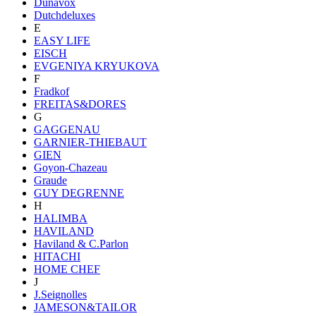
Dunavox
Dutchdeluxes
E
EASY LIFE
EISCH
EVGENIYA KRYUKOVA
F
Fradkof
FREITAS&DORES
G
GAGGENAU
GARNIER-THIEBAUT
GIEN
Goyon-Chazeau
Graude
GUY DEGRENNE
H
HALIMBA
HAVILAND
Haviland & C.Parlon
HITACHI
HOME CHEF
J
J.Seignolles
JAMESON&TAILOR