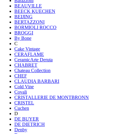
Barazzoni
BEAUVILLE
BEECK KUECHEN
BEIJING
BERTAZZONI
BORMIOLI ROCCO
BROGGI
By Bone
C
Cake Vintage
CERAFLAME
CeramicArte Deruta
CHABRET
Chateau Collection
CHEF
CLAUDIA BARBARI
Cold Vine
Covali
CRISTALLERIE DE MONTBRONN
CRISTEL
Cuchen
D
DE BUYER
DE DIETRICH
Denby