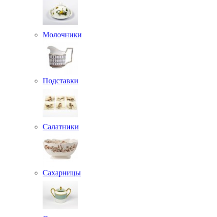
Молочники
Подставки
Салатники
Сахарницы