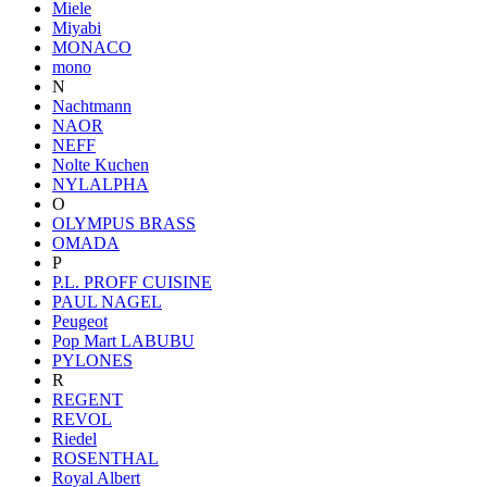
Miele
Miyabi
MONACO
mono
N
Nachtmann
NAOR
NEFF
Nolte Kuchen
NYLALPHA
O
OLYMPUS BRASS
OMADA
P
P.L. PROFF CUISINE
PAUL NAGEL
Peugeot
Pop Mart LABUBU
PYLONES
R
REGENT
REVOL
Riedel
ROSENTHAL
Royal Albert