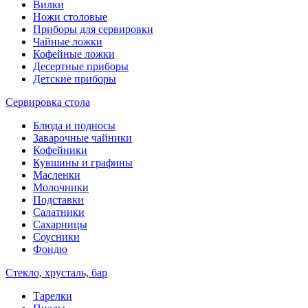
Вилки
Ножи столовые
Приборы для сервировки
Чайные ложки
Кофейные ложки
Десертные приборы
Детские приборы
Сервировка стола
Блюда и подносы
Заварочные чайники
Кофейники
Кувшины и графины
Масленки
Молочники
Подставки
Салатники
Сахарницы
Соусники
Фондю
Стекло, хрусталь, бар
Тарелки