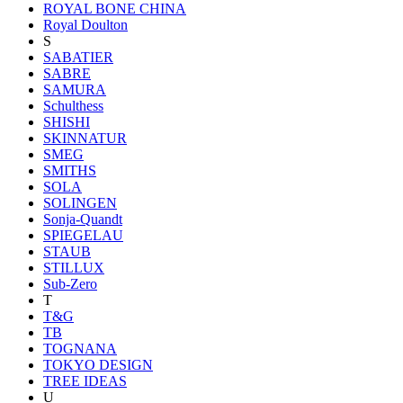
ROYAL BONE CHINA
Royal Doulton
S
SABATIER
SABRE
SAMURA
Schulthess
SHISHI
SKINNATUR
SMEG
SMITHS
SOLA
SOLINGEN
Sonja-Quandt
SPIEGELAU
STAUB
STILLUX
Sub-Zero
T
T&G
TB
TOGNANA
TOKYO DESIGN
TREE IDEAS
U