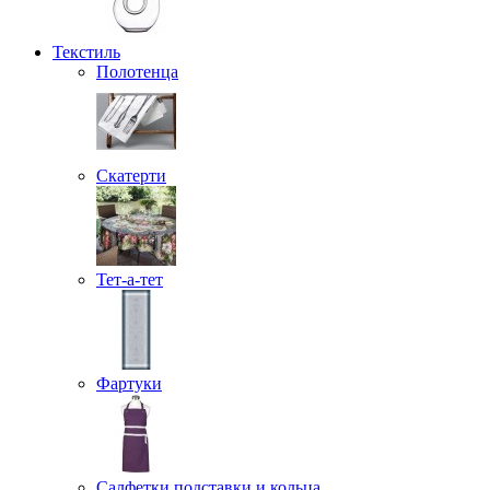
Текстиль
Полотенца
Скатерти
Тет-а-тет
Фартуки
Салфетки подставки и кольца