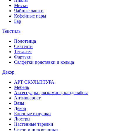
Пиалы
Миски
Чайные чашки
Кофейные пары
Бар
Текстиль
Полотенца
Скатерти
Тет-а-тет
Фартуки
Салфетки подставки и кольца
Декор
АРТ СКУЛЬПТУРА
Мебель
Аксессуары для камина, канделябры
Антиквариат
Вазы
Декор
Елочные игрушки
Люстры
Настенные тарелки
Свечи и подсвечники