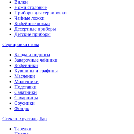
Вилки
Ножи столовые
Приборы для сервировки
Чайные ложки
Кофейные ложки
Десертные приборы
Детские приборы
Сервировка стола
Блюда и подносы
Заварочные чайники
Кофейники
Кувшины и графины
Масленки
Молочники
Подставки
Салатники
Сахарницы
Соусники
Фондю
Стекло, хрусталь, бар
Тарелки