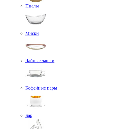
Пиалы
Миски
Чайные чашки
Кофейные пары
Бар