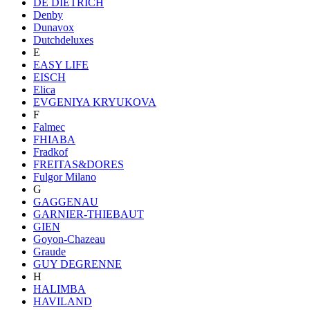
DE DIETRICH
Denby
Dunavox
Dutchdeluxes
E
EASY LIFE
EISCH
Elica
EVGENIYA KRYUKOVA
F
Falmec
FHIABA
Fradkof
FREITAS&DORES
Fulgor Milano
G
GAGGENAU
GARNIER-THIEBAUT
GIEN
Goyon-Chazeau
Graude
GUY DEGRENNE
H
HALIMBA
HAVILAND