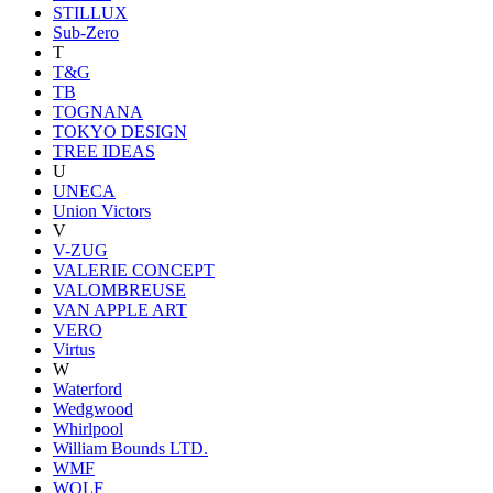
STILLUX
Sub-Zero
T
T&G
TB
TOGNANA
TOKYO DESIGN
TREE IDEAS
U
UNECA
Union Victors
V
V-ZUG
VALERIE CONCEPT
VALOMBREUSE
VAN APPLE ART
VERO
Virtus
W
Waterford
Wedgwood
Whirlpool
William Bounds LTD.
WMF
WOLF