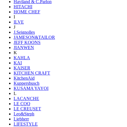
Haviland & C.Parlon
HITACHI
HOME CHEF
I
ILVE
J
J.Seignolles
JAMESON&TAILOR
JEFF KOONS
JIANWEN
K
KAHLA
KAI
KAISER
KITCHEN CRAFT
KitchenAid
Kuppersbusch
KUSAMA YAYOI
L
LACANCHE
LE COQ
LE CREUSET
Leo&Steph
Liebherr
LIFESTYLE