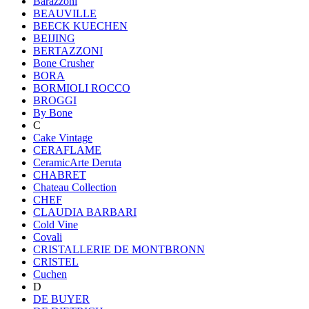
Barazzoni
BEAUVILLE
BEECK KUECHEN
BEIJING
BERTAZZONI
Bone Crusher
BORA
BORMIOLI ROCCO
BROGGI
By Bone
C
Cake Vintage
CERAFLAME
CeramicArte Deruta
CHABRET
Chateau Collection
CHEF
CLAUDIA BARBARI
Cold Vine
Covali
CRISTALLERIE DE MONTBRONN
CRISTEL
Cuchen
D
DE BUYER