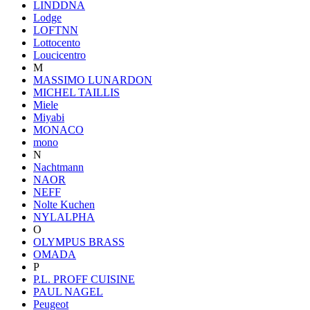
LINDDNA
Lodge
LOFTNN
Lottocento
Loucicentro
M
MASSIMO LUNARDON
MICHEL TAILLIS
Miele
Miyabi
MONACO
mono
N
Nachtmann
NAOR
NEFF
Nolte Kuchen
NYLALPHA
O
OLYMPUS BRASS
OMADA
P
P.L. PROFF CUISINE
PAUL NAGEL
Peugeot