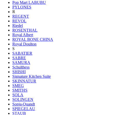
Pop Mart LABUBU
PYLONES
R
REGENT
REVOL
Riedel
ROSENTHAL
Royal Albert
ROYAL BONE CHINA
Royal Doulton
S
SABATIER
SABRE
SAMURA
Schulthess
SHISHI
Signature Kitchen Suite
SKINNATUR
SMEG
SMITHS
SOLA
SOLINGEN
Sonja-Quandt
SPIEGELAU
STAUB