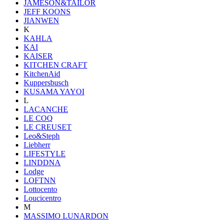
JAMESON&TAILOR
JEFF KOONS
JIANWEN
K
KAHLA
KAI
KAISER
KITCHEN CRAFT
KitchenAid
Kuppersbusch
KUSAMA YAYOI
L
LACANCHE
LE COQ
LE CREUSET
Leo&Steph
Liebherr
LIFESTYLE
LINDDNA
Lodge
LOFTNN
Lottocento
Loucicentro
M
MASSIMO LUNARDON