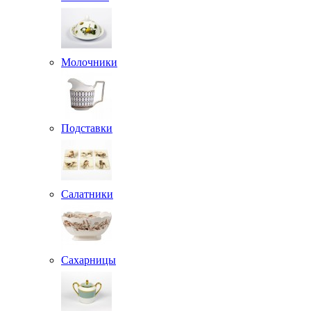
Молочники
Подставки
Салатники
Сахарницы