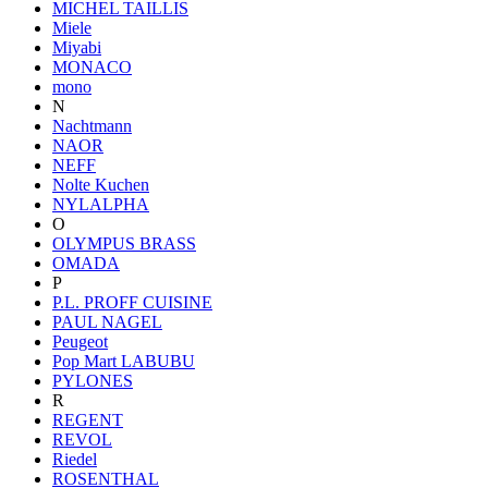
MICHEL TAILLIS
Miele
Miyabi
MONACO
mono
N
Nachtmann
NAOR
NEFF
Nolte Kuchen
NYLALPHA
O
OLYMPUS BRASS
OMADA
P
P.L. PROFF CUISINE
PAUL NAGEL
Peugeot
Pop Mart LABUBU
PYLONES
R
REGENT
REVOL
Riedel
ROSENTHAL