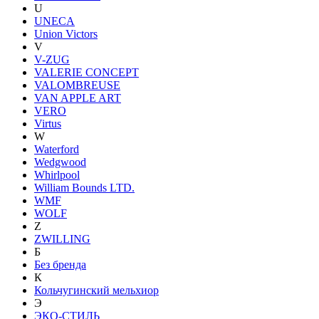
U
UNECA
Union Victors
V
V-ZUG
VALERIE CONCEPT
VALOMBREUSE
VAN APPLE ART
VERO
Virtus
W
Waterford
Wedgwood
Whirlpool
William Bounds LTD.
WMF
WOLF
Z
ZWILLING
Б
Без бренда
К
Кольчугинский мельхиор
Э
ЭКО-СТИЛЬ