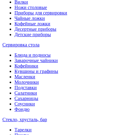
Вилки
Ножи столовые
Приборы для сервировки
Чайные ложки
Кофейные ложки
Десертные приборы
Детские приборы
Сервировка стола
Блюда и подносы
Заварочные чайники
Кофейники
Кувшины и графины
Масленки
Молочники
Подставки
Салатники
Сахарницы
Соусники
Фондю
Стекло, хрусталь, бар
Тарелки