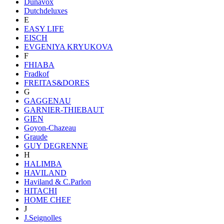
Dunavox
Dutchdeluxes
E
EASY LIFE
EISCH
EVGENIYA KRYUKOVA
F
FHIABA
Fradkof
FREITAS&DORES
G
GAGGENAU
GARNIER-THIEBAUT
GIEN
Goyon-Chazeau
Graude
GUY DEGRENNE
H
HALIMBA
HAVILAND
Haviland & C.Parlon
HITACHI
HOME CHEF
J
J.Seignolles