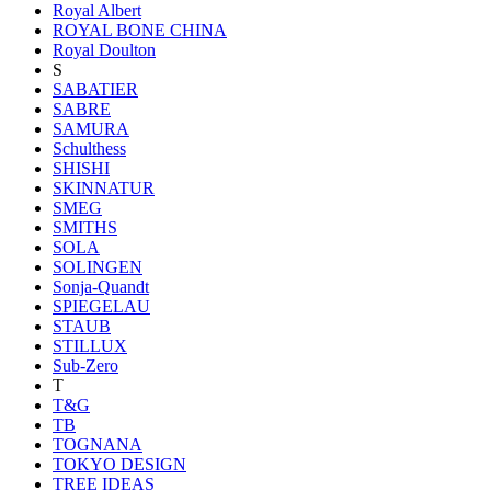
Royal Albert
ROYAL BONE CHINA
Royal Doulton
S
SABATIER
SABRE
SAMURA
Schulthess
SHISHI
SKINNATUR
SMEG
SMITHS
SOLA
SOLINGEN
Sonja-Quandt
SPIEGELAU
STAUB
STILLUX
Sub-Zero
T
T&G
TB
TOGNANA
TOKYO DESIGN
TREE IDEAS