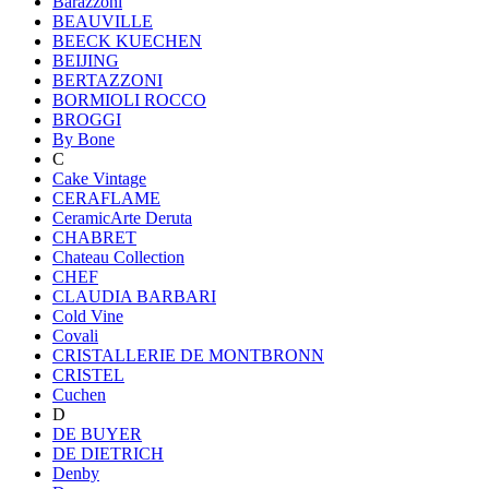
Barazzoni
BEAUVILLE
BEECK KUECHEN
BEIJING
BERTAZZONI
BORMIOLI ROCCO
BROGGI
By Bone
C
Cake Vintage
CERAFLAME
CeramicArte Deruta
CHABRET
Chateau Collection
CHEF
CLAUDIA BARBARI
Cold Vine
Covali
CRISTALLERIE DE MONTBRONN
CRISTEL
Cuchen
D
DE BUYER
DE DIETRICH
Denby