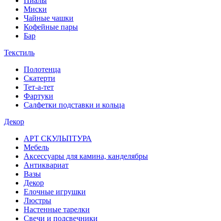
Пиалы
Миски
Чайные чашки
Кофейные пары
Бар
Текстиль
Полотенца
Скатерти
Тет-а-тет
Фартуки
Салфетки подставки и кольца
Декор
АРТ СКУЛЬПТУРА
Мебель
Аксессуары для камина, канделябры
Антиквариат
Вазы
Декор
Елочные игрушки
Люстры
Настенные тарелки
Свечи и подсвечники