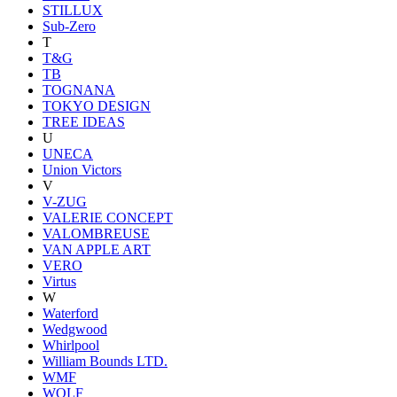
STILLUX
Sub-Zero
T
T&G
TB
TOGNANA
TOKYO DESIGN
TREE IDEAS
U
UNECA
Union Victors
V
V-ZUG
VALERIE CONCEPT
VALOMBREUSE
VAN APPLE ART
VERO
Virtus
W
Waterford
Wedgwood
Whirlpool
William Bounds LTD.
WMF
WOLF