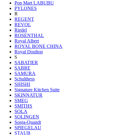
Pop Mart LABUBU
PYLONES
R
REGENT
REVOL
Riedel
ROSENTHAL
Royal Albert
ROYAL BONE CHINA
Royal Doulton
S
SABATIER
SABRE
SAMURA
Schulthess
SHISHI
Signature Kitchen Suite
SKINNATUR
SMEG
SMITHS
SOLA
SOLINGEN
Sonja-Quandt
SPIEGELAU
STAUB