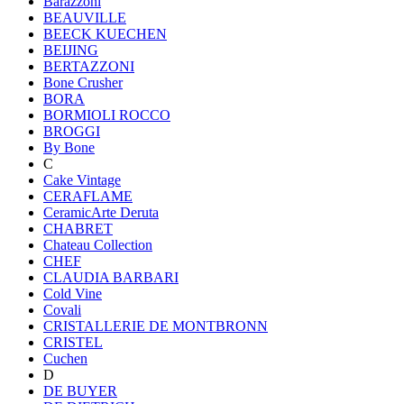
Barazzoni
BEAUVILLE
BEECK KUECHEN
BEIJING
BERTAZZONI
Bone Crusher
BORA
BORMIOLI ROCCO
BROGGI
By Bone
C
Cake Vintage
CERAFLAME
CeramicArte Deruta
CHABRET
Chateau Collection
CHEF
CLAUDIA BARBARI
Cold Vine
Covali
CRISTALLERIE DE MONTBRONN
CRISTEL
Cuchen
D
DE BUYER