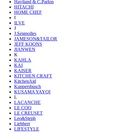
Haviland & C.Parlon
HITACHI
HOME CHEF
I
ILVE
J
J.Seignolles
JAMESON&TAILOR
JEFF KOONS
JIANWEN
K
KAHLA
KAI
KAISER
KITCHEN CRAFT
KitchenAid
Kuppersbusch
KUSAMA YAYOI
L
LACANCHE
LE COQ
LE CREUSET
Leo&Steph
Liebherr
LIFESTYLE