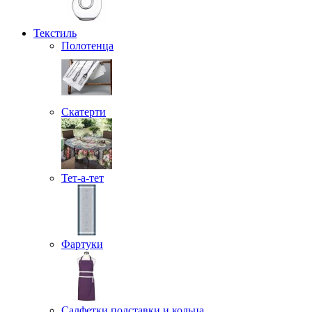
Текстиль
Полотенца
Скатерти
Тет-а-тет
Фартуки
Салфетки подставки и кольца