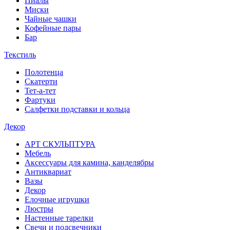
Пиалы
Миски
Чайные чашки
Кофейные пары
Бар
Текстиль
Полотенца
Скатерти
Тет-а-тет
Фартуки
Салфетки подставки и кольца
Декор
АРТ СКУЛЬПТУРА
Мебель
Аксессуары для камина, канделябры
Антиквариат
Вазы
Декор
Елочные игрушки
Люстры
Настенные тарелки
Свечи и подсвечники