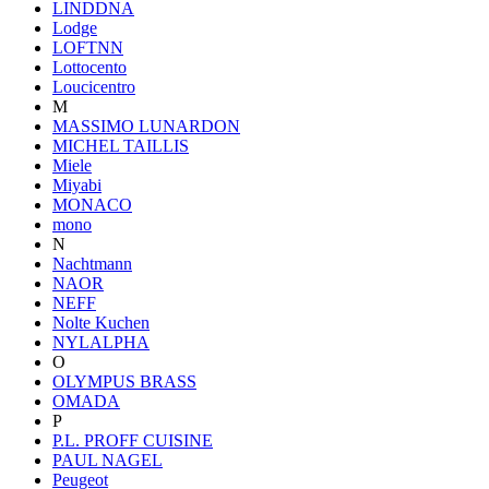
LINDDNA
Lodge
LOFTNN
Lottocento
Loucicentro
M
MASSIMO LUNARDON
MICHEL TAILLIS
Miele
Miyabi
MONACO
mono
N
Nachtmann
NAOR
NEFF
Nolte Kuchen
NYLALPHA
O
OLYMPUS BRASS
OMADA
P
P.L. PROFF CUISINE
PAUL NAGEL
Peugeot