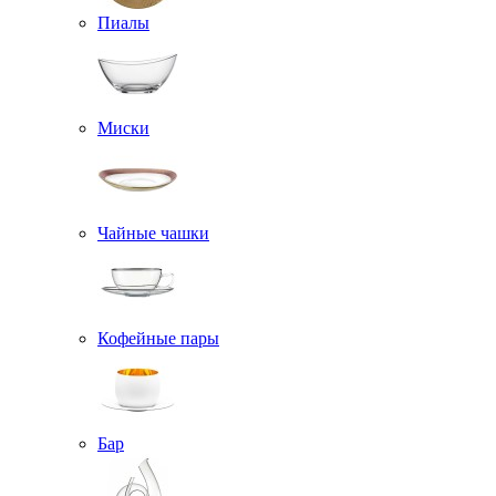
Пиалы
Миски
Чайные чашки
Кофейные пары
Бар