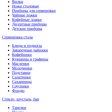
Вилки
Ножи столовые
Приборы для сервировки
Чайные ложки
Кофейные ложки
Десертные приборы
Детские приборы
Сервировка стола
Блюда и подносы
Заварочные чайники
Кофейники
Кувшины и графины
Масленки
Молочники
Подставки
Салатники
Сахарницы
Соусники
Фондю
Стекло, хрусталь, бар
Тарелки