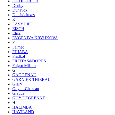
DE DIETRICH
Denby
Dunavox
Dutchdeluxes
E
EASY LIFE
EISCH
Elica
EVGENIYA KRYUKOVA
F
Falmec
FHIABA
Fradkof
FREITAS&DORES
Fulgor Milano
G
GAGGENAU
GARNIER-THIEBAUT
GIEN
Goyon-Chazeau
Graude
GUY DEGRENNE
H
HALIMBA
HAVILAND