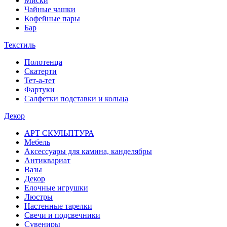
Миски
Чайные чашки
Кофейные пары
Бар
Текстиль
Полотенца
Скатерти
Тет-а-тет
Фартуки
Салфетки подставки и кольца
Декор
АРТ СКУЛЬПТУРА
Мебель
Аксессуары для камина, канделябры
Антиквариат
Вазы
Декор
Елочные игрушки
Люстры
Настенные тарелки
Свечи и подсвечники
Сувениры