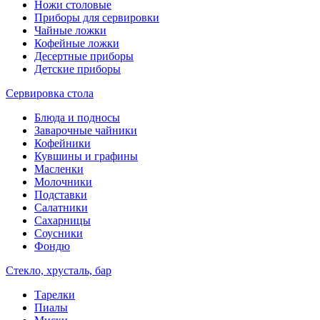
Ножи столовые
Приборы для сервировки
Чайные ложки
Кофейные ложки
Десертные приборы
Детские приборы
Сервировка стола
Блюда и подносы
Заварочные чайники
Кофейники
Кувшины и графины
Масленки
Молочники
Подставки
Салатники
Сахарницы
Соусники
Фондю
Стекло, хрусталь, бар
Тарелки
Пиалы