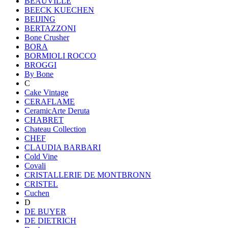
BEAUVILLE
BEECK KUECHEN
BEIJING
BERTAZZONI
Bone Crusher
BORA
BORMIOLI ROCCO
BROGGI
By Bone
C
Cake Vintage
CERAFLAME
CeramicArte Deruta
CHABRET
Chateau Collection
CHEF
CLAUDIA BARBARI
Cold Vine
Covali
CRISTALLERIE DE MONTBRONN
CRISTEL
Cuchen
D
DE BUYER
DE DIETRICH