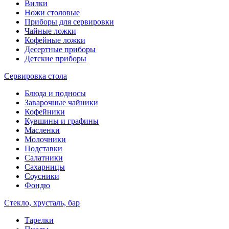
Вилки
Ножи столовые
Приборы для сервировки
Чайные ложки
Кофейные ложки
Десертные приборы
Детские приборы
Сервировка стола
Блюда и подносы
Заварочные чайники
Кофейники
Кувшины и графины
Масленки
Молочники
Подставки
Салатники
Сахарницы
Соусники
Фондю
Стекло, хрусталь, бар
Тарелки