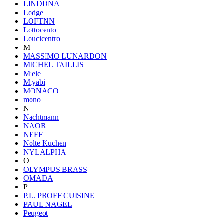
LINDDNA
Lodge
LOFTNN
Lottocento
Loucicentro
M
MASSIMO LUNARDON
MICHEL TAILLIS
Miele
Miyabi
MONACO
mono
N
Nachtmann
NAOR
NEFF
Nolte Kuchen
NYLALPHA
O
OLYMPUS BRASS
OMADA
P
P.L. PROFF CUISINE
PAUL NAGEL
Peugeot