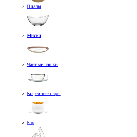
Пиалы
Миски
Чайные чашки
Кофейные пары
Бар