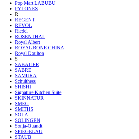
Pop Mart LABUBU
PYLONES
R
REGENT
REVOL
Riedel
ROSENTHAL
Royal Albert
ROYAL BONE CHINA
Royal Doulton
S
SABATIER
SABRE
SAMURA
Schulthess
SHISHI
Signature Kitchen Suite
SKINNATUR
SMEG
SMITHS
SOLA
SOLINGEN
Sonja-Quandt
SPIEGELAU
STAUB