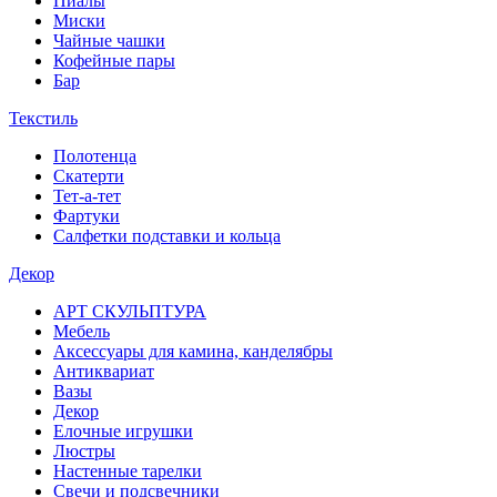
Пиалы
Миски
Чайные чашки
Кофейные пары
Бар
Текстиль
Полотенца
Скатерти
Тет-а-тет
Фартуки
Салфетки подставки и кольца
Декор
АРТ СКУЛЬПТУРА
Мебель
Аксессуары для камина, канделябры
Антиквариат
Вазы
Декор
Елочные игрушки
Люстры
Настенные тарелки
Свечи и подсвечники