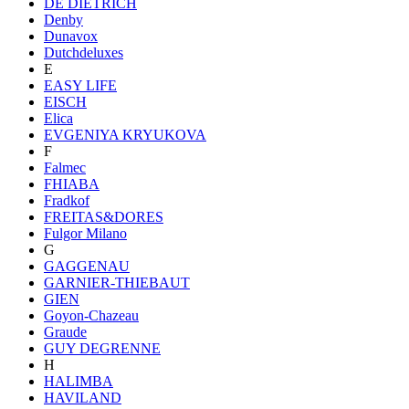
DE DIETRICH
Denby
Dunavox
Dutchdeluxes
E
EASY LIFE
EISCH
Elica
EVGENIYA KRYUKOVA
F
Falmec
FHIABA
Fradkof
FREITAS&DORES
Fulgor Milano
G
GAGGENAU
GARNIER-THIEBAUT
GIEN
Goyon-Chazeau
Graude
GUY DEGRENNE
H
HALIMBA
HAVILAND