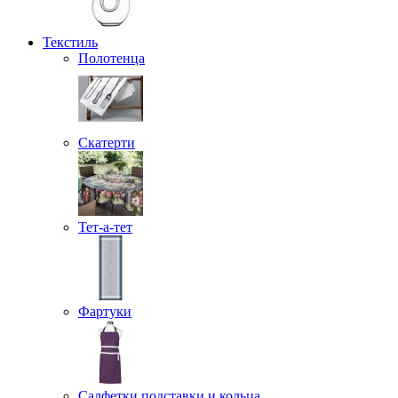
Текстиль
Полотенца
Скатерти
Тет-а-тет
Фартуки
Салфетки подставки и кольца