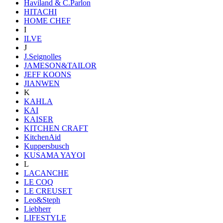
Haviland & C.Parlon
HITACHI
HOME CHEF
I
ILVE
J
J.Seignolles
JAMESON&TAILOR
JEFF KOONS
JIANWEN
K
KAHLA
KAI
KAISER
KITCHEN CRAFT
KitchenAid
Kuppersbusch
KUSAMA YAYOI
L
LACANCHE
LE COQ
LE CREUSET
Leo&Steph
Liebherr
LIFESTYLE