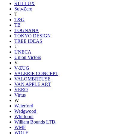
STILLUX
Sub-Zero
T
T&G
TB
TOGNANA
TOKYO DESIGN
TREE IDEAS
U
UNECA
Union Victors
V
V-ZUG
VALERIE CONCEPT
VALOMBREUSE
VAN APPLE ART
VERO
Virtus
W
Waterford
Wedgwood
Whirlpool
William Bounds LTD.
WMF
WOLF