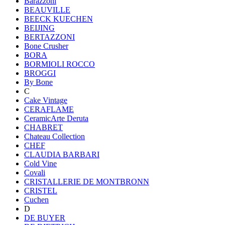
Barazzoni
BEAUVILLE
BEECK KUECHEN
BEIJING
BERTAZZONI
Bone Crusher
BORA
BORMIOLI ROCCO
BROGGI
By Bone
C
Cake Vintage
CERAFLAME
CeramicArte Deruta
CHABRET
Chateau Collection
CHEF
CLAUDIA BARBARI
Cold Vine
Covali
CRISTALLERIE DE MONTBRONN
CRISTEL
Cuchen
D
DE BUYER