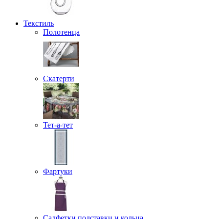
Текстиль
Полотенца
Скатерти
Тет-а-тет
Фартуки
Салфетки подставки и кольца