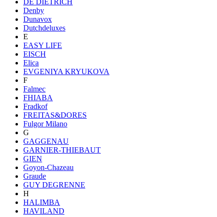
DE DIETRICH
Denby
Dunavox
Dutchdeluxes
E
EASY LIFE
EISCH
Elica
EVGENIYA KRYUKOVA
F
Falmec
FHIABA
Fradkof
FREITAS&DORES
Fulgor Milano
G
GAGGENAU
GARNIER-THIEBAUT
GIEN
Goyon-Chazeau
Graude
GUY DEGRENNE
H
HALIMBA
HAVILAND