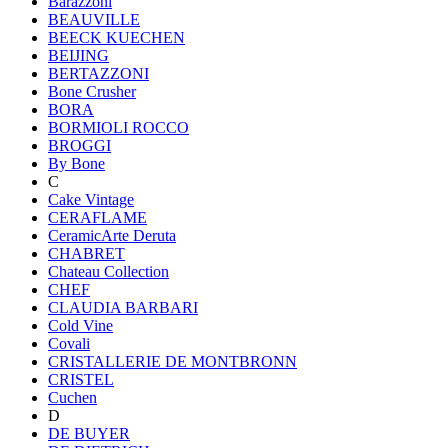
Barazzoni
BEAUVILLE
BEECK KUECHEN
BEIJING
BERTAZZONI
Bone Crusher
BORA
BORMIOLI ROCCO
BROGGI
By Bone
C
Cake Vintage
CERAFLAME
CeramicArte Deruta
CHABRET
Chateau Collection
CHEF
CLAUDIA BARBARI
Cold Vine
Covali
CRISTALLERIE DE MONTBRONN
CRISTEL
Cuchen
D
DE BUYER