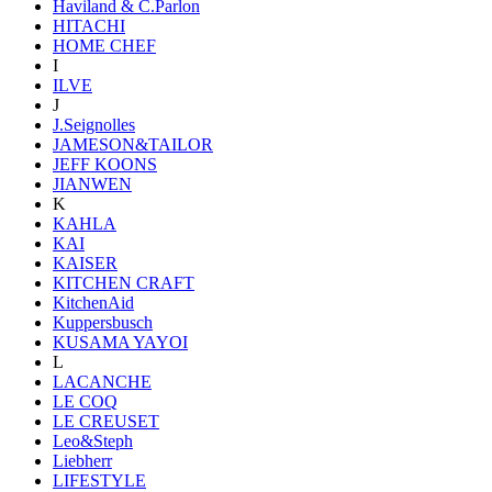
Haviland & C.Parlon
HITACHI
HOME CHEF
I
ILVE
J
J.Seignolles
JAMESON&TAILOR
JEFF KOONS
JIANWEN
K
KAHLA
KAI
KAISER
KITCHEN CRAFT
KitchenAid
Kuppersbusch
KUSAMA YAYOI
L
LACANCHE
LE COQ
LE CREUSET
Leo&Steph
Liebherr
LIFESTYLE