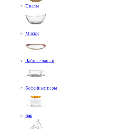
Пиалы
Миски
Чайные чашки
Кофейные пары
Бар