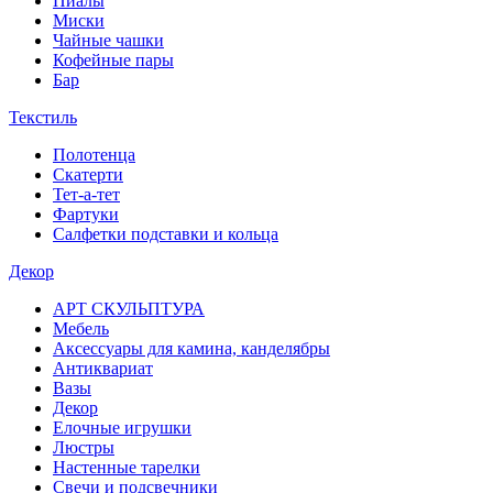
Пиалы
Миски
Чайные чашки
Кофейные пары
Бар
Текстиль
Полотенца
Скатерти
Тет-а-тет
Фартуки
Салфетки подставки и кольца
Декор
АРТ СКУЛЬПТУРА
Мебель
Аксессуары для камина, канделябры
Антиквариат
Вазы
Декор
Елочные игрушки
Люстры
Настенные тарелки
Свечи и подсвечники