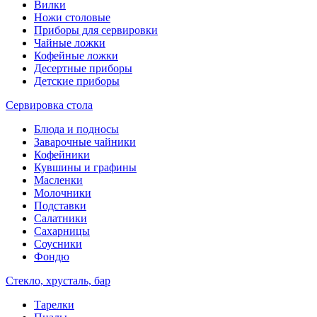
Вилки
Ножи столовые
Приборы для сервировки
Чайные ложки
Кофейные ложки
Десертные приборы
Детские приборы
Сервировка стола
Блюда и подносы
Заварочные чайники
Кофейники
Кувшины и графины
Масленки
Молочники
Подставки
Салатники
Сахарницы
Соусники
Фондю
Стекло, хрусталь, бар
Тарелки