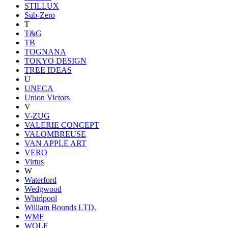
STILLUX
Sub-Zero
T
T&G
TB
TOGNANA
TOKYO DESIGN
TREE IDEAS
U
UNECA
Union Victors
V
V-ZUG
VALERIE CONCEPT
VALOMBREUSE
VAN APPLE ART
VERO
Virtus
W
Waterford
Wedgwood
Whirlpool
William Bounds LTD.
WMF
WOLF