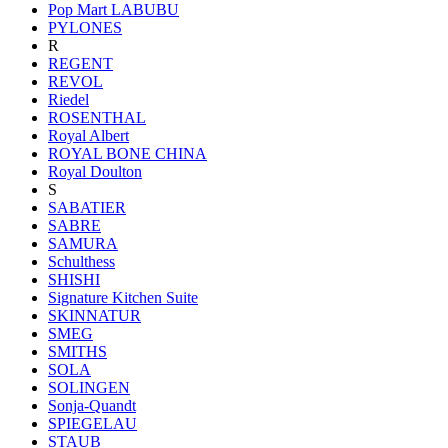
Pop Mart LABUBU
PYLONES
R
REGENT
REVOL
Riedel
ROSENTHAL
Royal Albert
ROYAL BONE CHINA
Royal Doulton
S
SABATIER
SABRE
SAMURA
Schulthess
SHISHI
Signature Kitchen Suite
SKINNATUR
SMEG
SMITHS
SOLA
SOLINGEN
Sonja-Quandt
SPIEGELAU
STAUB