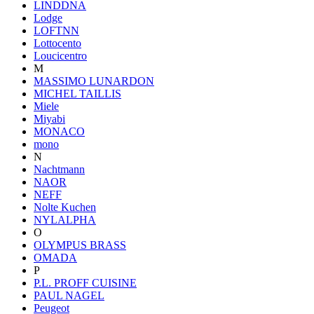
LINDDNA
Lodge
LOFTNN
Lottocento
Loucicentro
M
MASSIMO LUNARDON
MICHEL TAILLIS
Miele
Miyabi
MONACO
mono
N
Nachtmann
NAOR
NEFF
Nolte Kuchen
NYLALPHA
O
OLYMPUS BRASS
OMADA
P
P.L. PROFF CUISINE
PAUL NAGEL
Peugeot