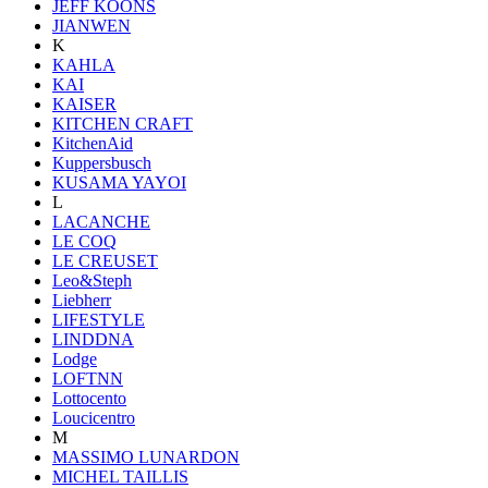
JEFF KOONS
JIANWEN
K
KAHLA
KAI
KAISER
KITCHEN CRAFT
KitchenAid
Kuppersbusch
KUSAMA YAYOI
L
LACANCHE
LE COQ
LE CREUSET
Leo&Steph
Liebherr
LIFESTYLE
LINDDNA
Lodge
LOFTNN
Lottocento
Loucicentro
M
MASSIMO LUNARDON
MICHEL TAILLIS