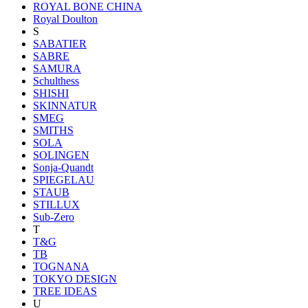
ROYAL BONE CHINA
Royal Doulton
S
SABATIER
SABRE
SAMURA
Schulthess
SHISHI
SKINNATUR
SMEG
SMITHS
SOLA
SOLINGEN
Sonja-Quandt
SPIEGELAU
STAUB
STILLUX
Sub-Zero
T
T&G
TB
TOGNANA
TOKYO DESIGN
TREE IDEAS
U