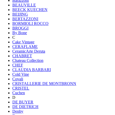
Barazzoni
BEAUVILLE
BEECK KUECHEN
BEIJING
BERTAZZONI
BORMIOLI ROCCO
BROGGI
By Bone
C
Cake Vintage
CERAFLAME
CeramicArte Deruta
CHABRET
Chateau Collection
CHEF
CLAUDIA BARBARI
Cold Vine
Covali
CRISTALLERIE DE MONTBRONN
CRISTEL
Cuchen
D
DE BUYER
DE DIETRICH
Denby