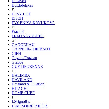
Dunavox
Dutchdeluxes
E
EASY LIFE
EISCH
EVGENIYA KRYUKOVA
F
Fradkof
FREITAS&DORES
G
GAGGENAU
GARNIER-THIEBAUT
GIEN
Goyon-Chazeau
Graude
GUY DEGRENNE
H
HALIMBA
HAVILAND
Haviland & C.Parlon
HITACHI
HOME CHEF
J
J.Seignolles
JAMESON&TAILOR