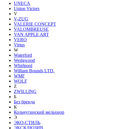
UNECA
Union Victors
V
V-ZUG
VALERIE CONCEPT
VALOMBREUSE
VAN APPLE ART
VERO
Virtus
W
Waterford
Wedgwood
Whirlpool
William Bounds LTD.
WMF
WOLF
Z
ZWILLING
Б
Без бренда
К
Кольчугинский мельхиор
Э
ЭКО-СТИЛЬ
ЭКСКЛЮЗИВ