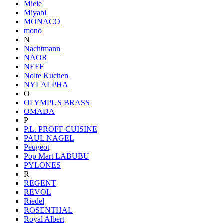
Miele
Miyabi
MONACO
mono
N
Nachtmann
NAOR
NEFF
Nolte Kuchen
NYLALPHA
O
OLYMPUS BRASS
OMADA
P
P.L. PROFF CUISINE
PAUL NAGEL
Peugeot
Pop Mart LABUBU
PYLONES
R
REGENT
REVOL
Riedel
ROSENTHAL
Royal Albert