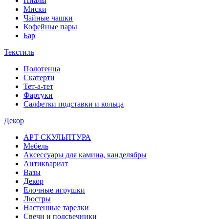
Пиалы
Миски
Чайные чашки
Кофейные пары
Бар
Текстиль
Полотенца
Скатерти
Тет-а-тет
Фартуки
Салфетки подставки и кольца
Декор
АРТ СКУЛЬПТУРА
Мебель
Аксессуары для камина, канделябры
Антиквариат
Вазы
Декор
Елочные игрушки
Люстры
Настенные тарелки
Свечи и подсвечники