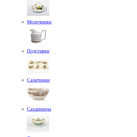
Молочники
Подставки
Салатники
Сахарницы