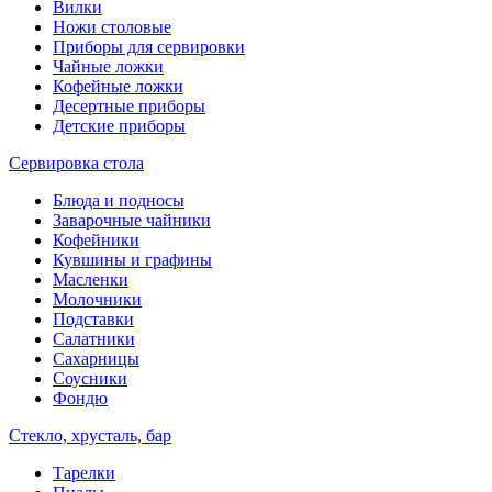
Вилки
Ножи столовые
Приборы для сервировки
Чайные ложки
Кофейные ложки
Десертные приборы
Детские приборы
Сервировка стола
Блюда и подносы
Заварочные чайники
Кофейники
Кувшины и графины
Масленки
Молочники
Подставки
Салатники
Сахарницы
Соусники
Фондю
Стекло, хрусталь, бар
Тарелки